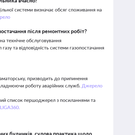
льника вчасно?
ільної системи визначає обсяг споживання на
рело
постачання після ремонтних робіт?
 на технічне обслуговування
 газу та відповідність системи газопостачання
раматорську, призводить до припинення
ускладнюючи роботу аварійних служб.
Джерело
вний список першоджерел з посиланнями та
 LIGA360.
них будинків, судова практика щодо