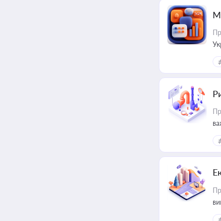
М
Пр
Ук
ін
Ри
Пр
ва
Е
Пр
ви