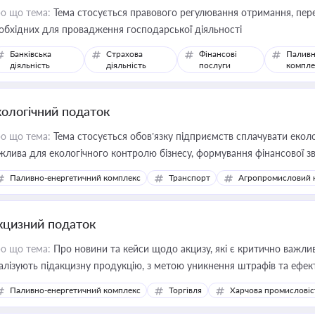
о що тема:
Тема стосується правового регулювання отримання, пере
обхідних для провадження господарської діяльності
Банківська
Страхова
Фінансові
Паливн
діяльність
діяльність
послуги
компле
кологічний податок
о що тема:
Тема стосується обов’язку підприємств сплачувати еколо
жлива для екологічного контролю бізнесу, формування фінансової 
конодавства
Паливно-енергетичний комплекс
Транспорт
Агропромисловий 
кцизний податок
о що тема:
Про новини та кейси щодо акцизу, які є критично важли
алізують підакцизну продукцію, з метою уникнення штрафів та ефек
Паливно-енергетичний комплекс
Торгівля
Харчова промисловіс