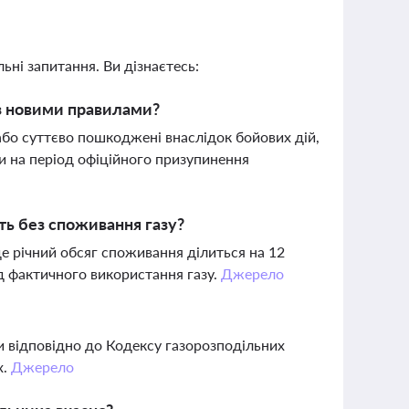
ьні запитання. Ви дізнаєтесь:
 з новими правилами?
або суттєво пошкоджені внаслідок бойових дій,
ги на період офіційного призупинення
іть без споживання газу?
де річний обсяг споживання ділиться на 12
ід фактичного використання газу.
Джерело
и відповідно до Кодексу газорозподільних
х.
Джерело