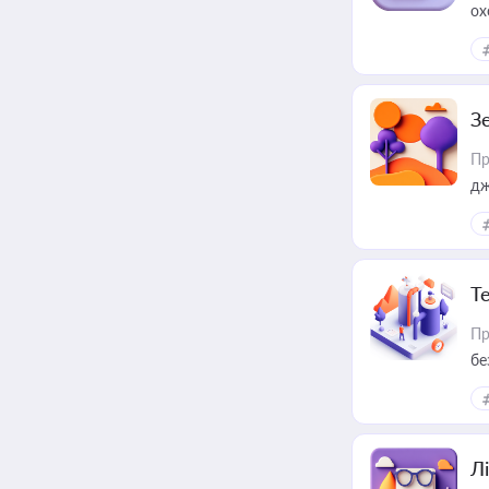
ох
З
Пр
дж
Т
Пр
бе
Лі