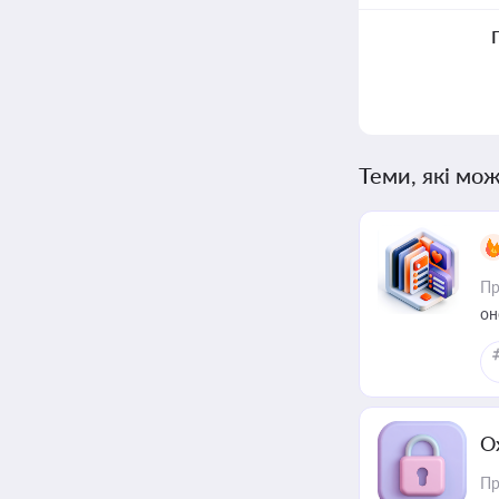
Теми, які мож
Пр
он
О
Пр