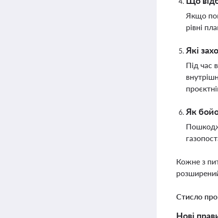
Що відб
Якщо пок
рівні пл
Які зах
Під час 
внутрішн
проєктні
Як бойо
Пошкодже
газопост
Кожне з пи
розширений
Стисло про
Нові прав