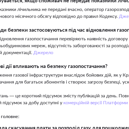
увається, якщо споживач не передає показники лічи
азники лічильника не передані вчасно, оператор газорозпод
анового місячного обсягу відповідно до правил Кодексу.
Дже
оди безпеки застосовуються під час відновлення газо
відновлення газопостачання перевіряють наявність договору
ьобудинкових мереж, відсутність заборгованості за розподіл
й документації.
Джерело
ві дії впливають на безпеку газопостачання?
ння газової інфраструктури внаслідок бойових дій, як у К
ачання для багатьох абонентів і створює загрозу безпеці, 
тань — це короткий підсумок змісту публікацій за день. По
 підсумок за добу доступні у
комерційній версії Платформи
 головне:
ила скасування плати за розподіл газу для пошкодже