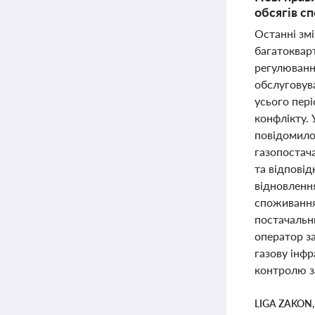
обсягів с
Останні змі
багатокварт
регулювання
обслуговув
усього пер
конфлікту. 
повідомило
газопостача
та відповід
відновленн
споживання
постачальни
оператор за
газову інф
контролю з
LIGA ZAKON