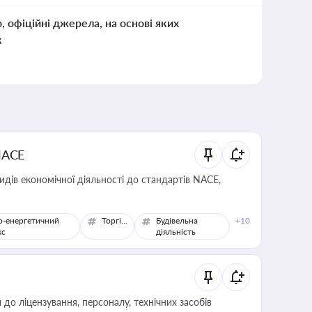
о, офіційні джерела, на основі яких
к
NACE
идів економічної діяльності до стандартів NACE,
о-енергетичний
Торгівля
Будівельна
+10
кс
діяльність
о ліцензування, персоналу, технічних засобів