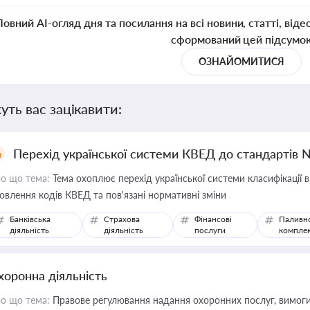
Повний AI-огляд дня та посилання на всі новини, статті, віде
сформований цей підсумо
ОЗНАЙОМИТИСЯ
уть вас зацікавити:
Перехід української системи КВЕД до стандартів 
о що тема:
Тема охоплює перехід української системи класифікації в
овлення кодів КВЕД та пов'язані нормативні зміни
Банківська
Страхова
Фінансові
Паливн
діяльність
діяльність
послуги
компле
хоронна діяльність
о що тема:
Правове регулювання надання охоронних послуг, вимоги д