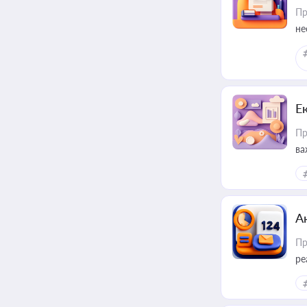
Пр
не
Е
Пр
ва
за
А
Пр
ре