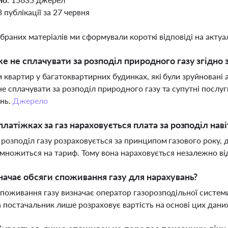
3 публікації за 27 червня
ібраних матеріалів ми сформували короткі відповіді на актуал
е не сплачувати за розподіл природного газу згідно
 квартир у багатоквартирних будинках, які були зруйновані 
е сплачувати за розподіл природного газу та супутні послу
ань.
Джерело
платіжках за газ нараховується плата за розподіл нав
 розподіл газу розраховується за принципом газового року, 
і множиться на тариф. Тому вона нараховується незалежно в
начає обсяги споживання газу для нарахувань?
поживання газу визначає оператор газорозподільної систем
а постачальник лише розраховує вартість на основі цих дани