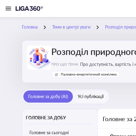
Головна
Теми в центрі уваги
Розподіл приро
Розподіл природного
Про доступність, вартість і
ПРО ЩО ТЕМА:
Паливно-енергетичний комплекс
Головне за добу (AI)
Усі публікації
ГОЛОВНЕ ЗА ДОБУ
Головне за 
Головне за сьогодні
Опрацьова