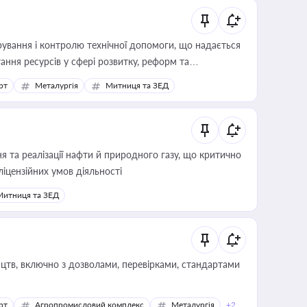
ування і контролю технічної допомоги, що надається
ання ресурсів у сфері розвитку, реформ та
рт
Металургія
Митниця та ЗЕД
 та реалізації нафти й природного газу, що критично
ліцензійних умов діяльності
Митниця та ЗЕД
цтв, включно з дозволами, перевірками, стандартами
рт
Агропромисловий комплекс
Металургія
+2