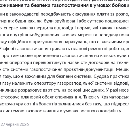
поживання та безпека газопостачання в умовах бойови
ни в законодавстві передбачають скасування плати за розпо
ирних будинках, які були зруйновані або суттєво пошкоджені
 енергетики затвердила відповідні норми, які також тимчасо
ання внутрішньобудинкових газових мереж та передачу показ
іоду офіційного призупинення нарахувань, що є важливим к
У сфері газопостачання тривають планові ремонтні роботи, з
 про тимчасове припинення газопостачання на кількох вулиця
ння оператори перевірятимуть наявність договорів на техніч
ність системи газопостачання проєктній документації. Мешк
я газу, що є важливим для безпеки системи. Судова практик
 газу належить оператору газорозподільної системи відпові
к лише розраховує вартість на основі цих даних. У разі нес
стосовує плановий обсяг споживання. Також у Краматорську 
раструктуру сотні абонентів залишилися без газу, що підкре
а системою газопостачання в умовах воєнного конфлікту.
,
27 червня 2026