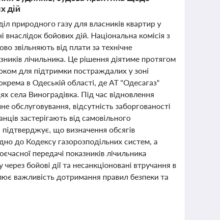
х дій
діл природного газу для власників квартир у
 внаслідок бойових дій. Національна комісія з
во звільняють від плати за технічне
ників лічильника. Це рішення діятиме протягом
роком для підтримки постраждалих у зоні
окрема в Одеській області, де АТ "Одесагаз"
х села Виноградівка. Під час відновлення
не обслуговування, відсутність заборгованості
анців застерігають від самовільного
а підтверджує, що визначення обсягів
дно до Кодексу газорозподільних систем, а
воєчасної передачі показників лічильника
через бойові дії та несанкціоновані втручання в
слює важливість дотримання правил безпеки та