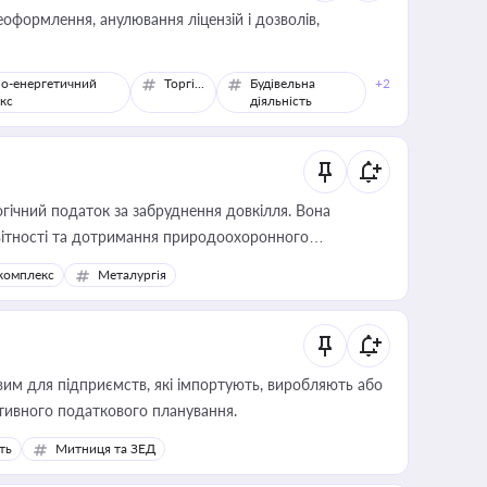
оформлення, анулювання ліцензій і дозволів,
о-енергетичний
Торгівля
Будівельна
+2
кс
діяльність
гічний податок за забруднення довкілля. Вона
звітності та дотримання природоохоронного
комплекс
Металургія
вим для підприємств, які імпортують, виробляють або
тивного податкового планування.
ть
Митниця та ЗЕД