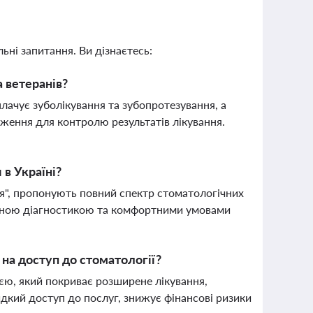
ьні запитання. Ви дізнаєтесь:
 ветеранів?
ачує зуболікування та зубопротезування, а
ження для контролю результатів лікування.
 в Україні?
'я", пропонують повний спектр стоматологічних
часною діагностикою та комфортними умовами
 на доступ до стоматології?
єю, який покриває розширене лікування,
идкий доступ до послуг, знижує фінансові ризики