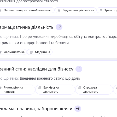
сягнення довгострокової сталості
Паливно-енергетичний комплекс
Будівельна діяльність
Транспо
армацевтична діяльність
+7
о що тема:
Про регулювання виробництва, обігу та контролю лікарсь
триманням стандартів якості та безпеки
Фармацевтика
Медицина
оєнний стан: наслідки для бізнесу
+1
о що тема:
Введення воєнного стану: що далі?
Ринок цінних
Банківська
Страхова
паперів
діяльність
діяльність
еклама: правила, заборони, кейси
+9