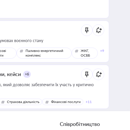
 умовах воєнного стану
сові
Паливно-енергетичний
ЖКГ,
+9
ги
комплекс
ОСББ
ни, кейси
+6
 який дозволяє забезпечити їх участь у критично
Страхова діяльність
Фінансові послуги
+11
Співробітництво