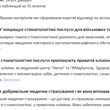
5 публікацій за 31 жовтня
ібраних матеріалів ми сформували короткі відповіді на актуал
 покращує стоматологічні послуги для військових та
ширює пакети стоматологічної допомоги для захисників, опл
зглядає введення повторного ортопантомографічного обсте
о
і стоматологічні послуги пропонують приватні клініки
 клініки, як медичний центр "Verno" та "ЯМаріуполь. Здоров
включно з імплантацією зубів, дитячою стоматологією, су
я.
Джерело
 добровільне медичне страхування і як воно впливає
ьне медичне страхування – це договір зі страховою компані
зі стоматологією, у приватних клініках. Воно забезпечує шв