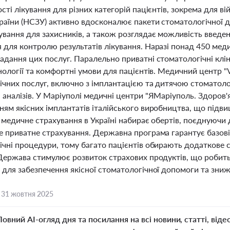
сті лікування для різних категорій пацієнтів, зокрема для в
країни (НСЗУ) активно вдосконалює пакети стоматологічної 
ування для захисників, а також розглядає можливість введ
для контролю результатів лікування. Наразі понад 450 медич
адання цих послуг. Паралельно приватні стоматологічні кл
нології та комфортні умови для пацієнтів. Медичний центр "
ічних послуг, включно з імплантацією та дитячою стоматоло
аналізів. У Маріуполі медичні центри "ЯМаріуполь. Здоров'я
ням якісних імплантатів італійського виробництва, що підви
і медичне страхування в Україні набирає обертів, поєднуючи
 приватне страхування. Державна програма гарантує базові 
ічні процедури, тому багато пацієнтів обирають додаткове
 Держава стимулює розвиток страхових продуктів, що робит
для забезпечення якісної стоматологічної допомоги та зниж
,
31 жовтня 2025
Повний AI-огляд дня та посилання на всі новини, статті, віде