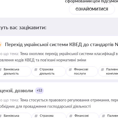
сформований цей підсумо
ОЗНАЙОМИТИСЯ
уть вас зацікавити:
Перехід української системи КВЕД до стандартів 
о що тема:
Тема охоплює перехід української системи класифікації в
овлення кодів КВЕД та пов'язані нормативні зміни
Банківська
Страхова
Фінансові
Паливн
діяльність
діяльність
послуги
компле
цензії, дозволи
+53
о що тема:
Тема стосується правового регулювання отримання, пере
обхідних для провадження господарської діяльності
Банківська
Страхова
Фінансові
Паливн