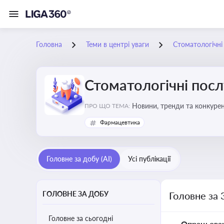
Головна
Теми в центрі уваги
Стоматологічні
Стоматологічні посл
Новини, тренди та конкурентні пер
ПРО ЩО ТЕМА:
обслуговування
Фармацевтика
Головне за добу (AI)
Усі публікації
ГОЛОВНЕ ЗА ДОБУ
Головне за 
Головне за сьогодні
Опрацьова