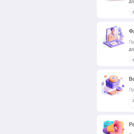
до
Ф
Пр
до
В
Пр
Р