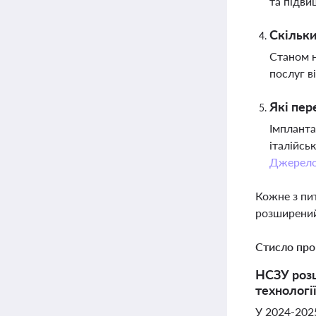
та підви
Скільки
Станом н
послуг в
Які пер
Імпланта
італійсь
Джерел
Кожне з пи
розширений
Стисло про
НСЗУ розш
технологі
У 2024-2025