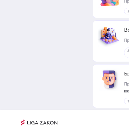
Пр
В
Пр
Б
Пр
ва