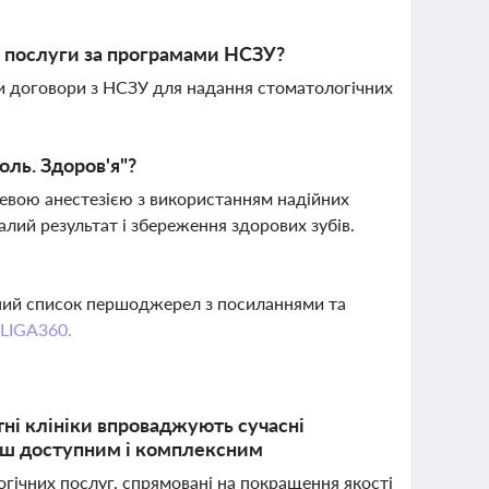
і послуги за програмами НСЗУ?
али договори з НСЗУ для надання стоматологічних
оль. Здоров'я"?
цевою анестезією з використанням надійних
алий результат і збереження здорових зубів.
вний список першоджерел з посиланнями та
 LIGA360.
ні клініки впроваджують сучасні
ільш доступним і комплексним
логічних послуг, спрямовані на покращення якості