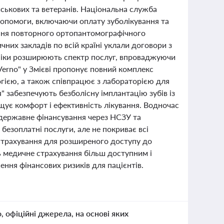
ійськових та ветеранів. Національна служба
допомоги, включаючи оплату зуболікування та
ення повторного ортопантомографічного
них закладів по всій країні уклали договори з
ініки розширюють спектр послуг, впроваджуючи
Verno" у Змієві пропонує повний комплекс
гією, а також співпрацює з лабораторією для
" забезпечують безболісну імплантацію зубів із
щує комфорт і ефективність лікування. Водночас
 державне фінансування через НСЗУ та
безоплатні послуги, але не покриває всі
 страхування для розширеного доступу до
ь медичне страхування більш доступним і
ення фінансових ризиків для пацієнтів.
о, офіційні джерела, на основі яких