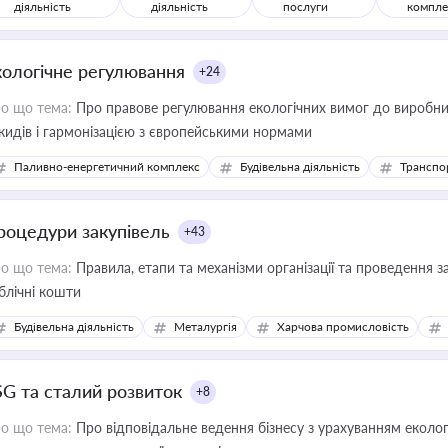
діяльність
діяльність
послуги
компле
кологічне регулювання
+24
о що тема:
Про правове регулювання екологічних вимог до виробни
кидів і гармонізацією з європейськими нормами
Паливно-енергетичний комплекс
Будівельна діяльність
Транспо
роцедури закупівель
+43
о що тема:
Правила, етапи та механізми організації та проведення за
блічні кошти
Будівельна діяльність
Металургія
Харчова промисловість
SG та сталий розвиток
+8
о що тема:
Про відповідальне ведення бізнесу з урахуванням еколог