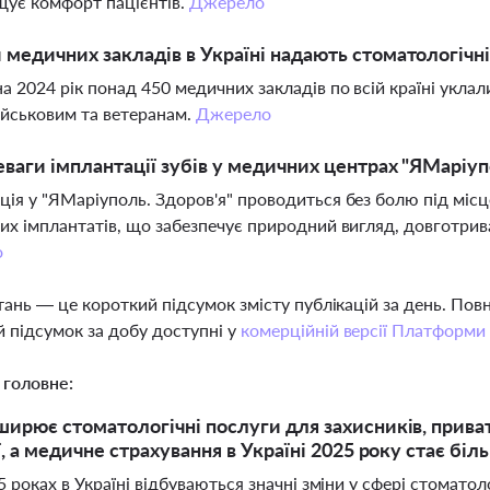
щує комфорт пацієнтів.
Джерело
 медичних закладів в Україні надають стоматологічн
а 2024 рік понад 450 медичних закладів по всій країні укл
ійськовим та ветеранам.
Джерело
еваги імплантації зубів у медичних центрах "ЯМаріуп
ція у "ЯМаріуполь. Здоров'я" проводиться без болю під міс
ких імплантатів, що забезпечує природний вигляд, довготрив
о
тань — це короткий підсумок змісту публікацій за день. По
 підсумок за добу доступні у
комерційній версії Платформи
 головне:
ирює стоматологічні послуги для захисників, приват
ї, а медичне страхування в Україні 2025 року стає б
 роках в Україні відбуваються значні зміни у сфері стомато