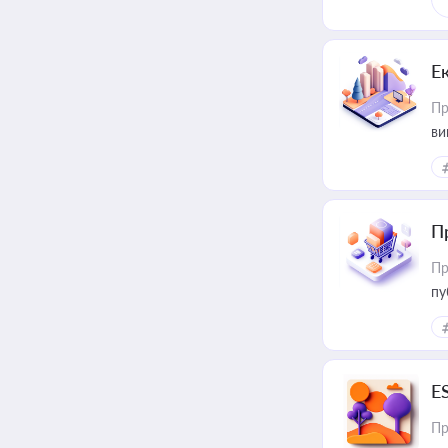
Е
Пр
ви
П
Пр
пу
E
Пр