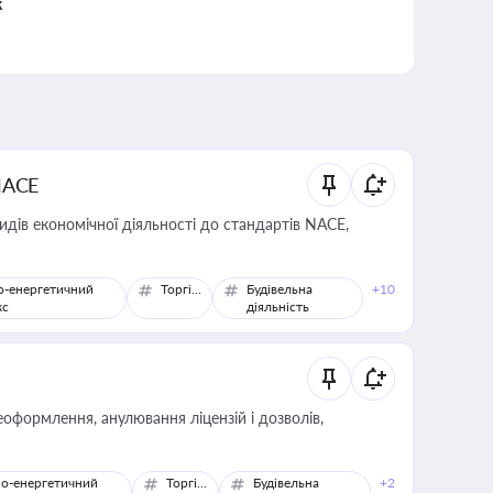
к
NACE
идів економічної діяльності до стандартів NACE,
о-енергетичний
Торгівля
Будівельна
+10
кс
діяльність
оформлення, анулювання ліцензій і дозволів,
о-енергетичний
Торгівля
Будівельна
+2