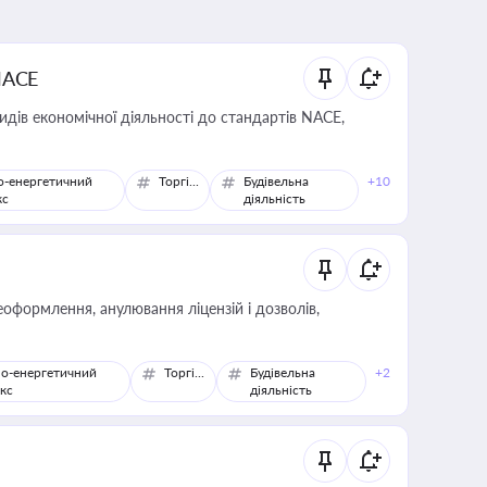
NACE
идів економічної діяльності до стандартів NACE,
о-енергетичний
Торгівля
Будівельна
+10
кс
діяльність
оформлення, анулювання ліцензій і дозволів,
о-енергетичний
Торгівля
Будівельна
+2
кс
діяльність