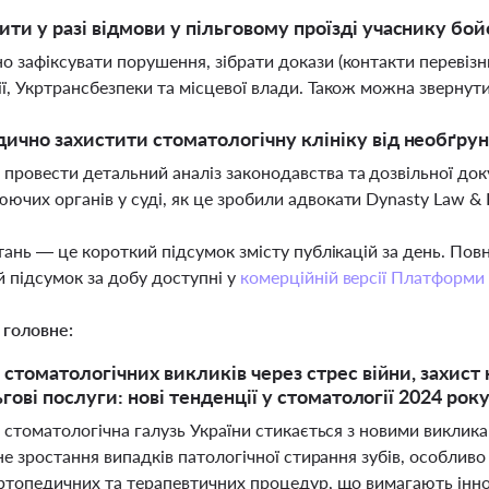
ти у разі відмови у пільговому проїзді учаснику бой
о зафіксувати порушення, зібрати докази (контакти перевізни
ії, Укртрансбезпеки та місцевої влади. Також можна звернути
ично захистити стоматологічну клініку від необґру
провести детальний аналіз законодавства та дозвільної док
ючих органів у суді, як це зробили адвокати Dynasty Law & 
тань — це короткий підсумок змісту публікацій за день. По
 підсумок за добу доступні у
комерційній версії Платформи
 головне:
стоматологічних викликів через стрес війни, захист к
ьгові послуги: нові тенденції у стоматології 2024 рок
 стоматологічна галузь України стикається з новими виклик
не зростання випадків патологічної стирання зубів, особлив
ртопедичних та терапевтичних процедур, що вимагають інно