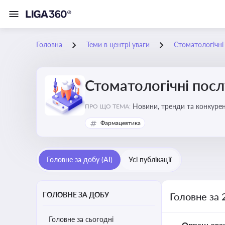
Головна
Теми в центрі уваги
Стоматологічні
Стоматологічні посл
Новини, тренди та конкурентні пер
ПРО ЩО ТЕМА:
обслуговування
Фармацевтика
Головне за добу (AI)
Усі публікації
ГОЛОВНЕ ЗА ДОБУ
Головне за 
Головне за сьогодні
Опрацьова