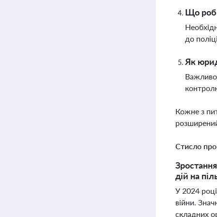
Що роби
Необхідн
до поліц
Як юрид
Важливо 
контролю
Кожне з пи
розширений
Стисло про
Зростання 
дій на піл
У 2024 році
війни. Знач
складних о