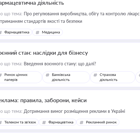
армацевтична діяльність
о що тема:
Про регулювання виробництва, обігу та контролю лікарсь
триманням стандартів якості та безпеки
Фармацевтика
Медицина
оєнний стан: наслідки для бізнесу
о що тема:
Введення воєнного стану: що далі?
Ринок цінних
Банківська
Страхова
паперів
діяльність
діяльність
еклама: правила, заборони, кейси
о що тема:
Дотримання вимог розміщення реклами в Україні
Телеком та зв'язок
Фармацевтика
Рекламний ринок