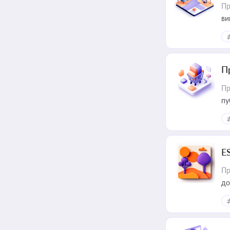
Пр
ви
П
Пр
пу
E
Пр
до