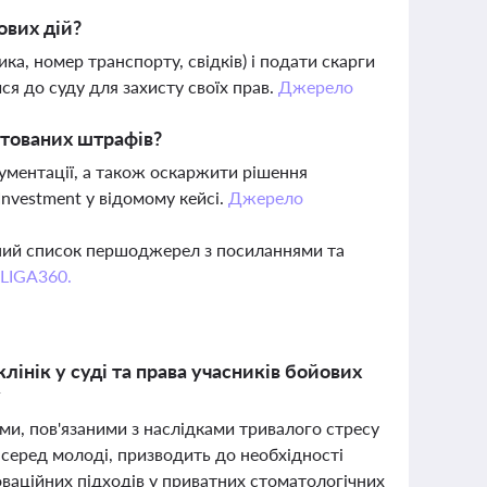
ових дій?
ка, номер транспорту, свідків) і подати скарги
ся до суду для захисту своїх прав.
Джерело
нтованих штрафів?
ументації, а також оскаржити рішення
Investment у відомому кейсі.
Джерело
вний список першоджерел з посиланнями та
 LIGA360.
лінік у суді та права учасників бойових
у
ами, пов'язаними з наслідками тривалого стресу
о серед молоді, призводить до необхідності
ваційних підходів у приватних стоматологічних