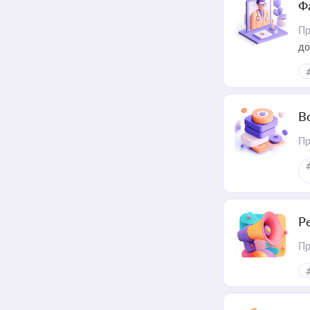
Ф
Пр
до
В
Пр
Р
Пр