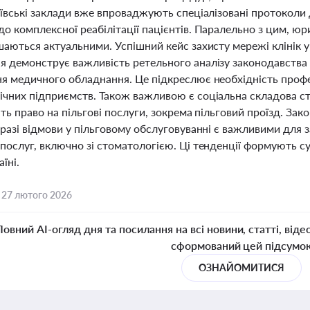
Київські заклади вже впроваджують спеціалізовані протоколи
о комплексної реабілітації пацієнтів. Паралельно з цим, юр
шаються актуальними. Успішний кейс захисту мережі клінік у
я демонструє важливість ретельного аналізу законодавства 
ня медичного обладнання. Це підкреслює необхідність проф
ічних підприємств. Також важливою є соціальна складова ст
ють право на пільгові послуги, зокрема пільговий проїзд. Зак
 разі відмови у пільговому обслуговуванні є важливими для
послуг, включно зі стоматологією. Ці тенденції формують с
аїні.
,
27 лютого 2026
Повний AI-огляд дня та посилання на всі новини, статті, віде
сформований цей підсумо
ОЗНАЙОМИТИСЯ