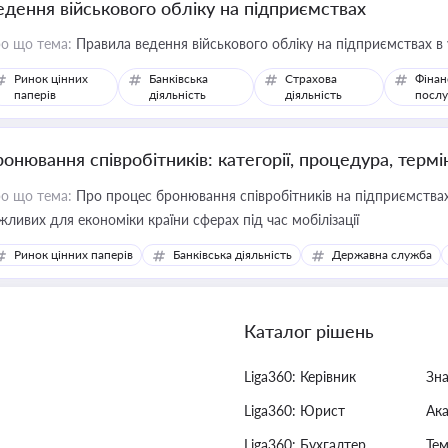
едення військового обліку на підприємствах
о що тема:
Правила ведення військового обліку на підприємствах в
Ринок цінних
Банківська
Страхова
Фінан
паперів
діяльність
діяльність
послу
ронювання співробітників: категорії, процедура, термі
о що тема:
Про процес бронювання співробітників на підприємствах,
жливих для економіки країни сферах під час мобілізації
Ринок цінних паперів
Банківська діяльність
Державна служба
Каталог рішень
Liga360: Керівник
Зн
Liga360: Юрист
Ак
Liga360: Бухгалтер
Тем