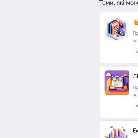
Теми, які мож
Пр
он
Лі
Пр
не
Е