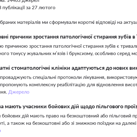
3 публікації за 27 лютого
ібраних матеріалів ми сформували короткі відповіді на актуал
овні причини зростання патологічної стирання зубів в 
 причиною зростання патологічної стирання зубів є тривали
ого тонусу жувальних м’язів і бруксизму, особливо серед мо
атні стоматологічні клініки адаптуються до нових вик
впроваджують спеціальні протоколи лікування, використовують
а пропонують комплексну реабілітацію для відновлення висот
ння.
Джерело
ва мають учасники бойових дій щодо пільгового прої
 бойових дій мають право на безкоштовний або пільговий пр
ті, а також на безкоштовні або зі знижкою поїздки на далекі 
о