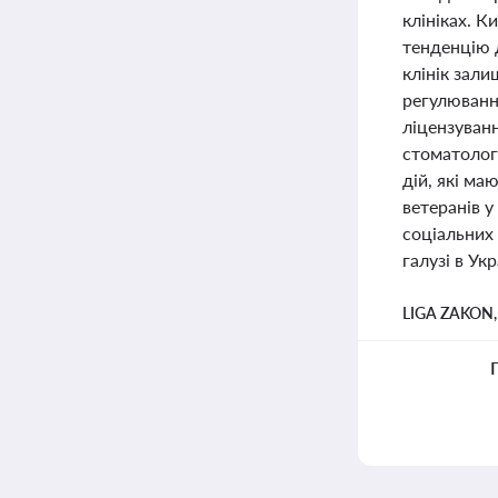
клініках. 
тенденцію д
клінік зали
регулюванн
ліцензуван
стоматолог
дій, які ма
ветеранів у
соціальних 
галузі в Укр
LIGA ZAKON