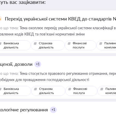
уть вас зацікавити:
Перехід української системи КВЕД до стандартів 
о що тема:
Тема охоплює перехід української системи класифікації в
овлення кодів КВЕД та пов'язані нормативні зміни
Банківська
Страхова
Фінансові
Паливн
діяльність
діяльність
послуги
компле
цензії, дозволи
+1
о що тема:
Тема стосується правового регулювання отримання, пере
обхідних для провадження господарської діяльності
Банківська
Страхова
Фінансові
Паливн
діяльність
діяльність
послуги
компле
кологічне регулювання
+1