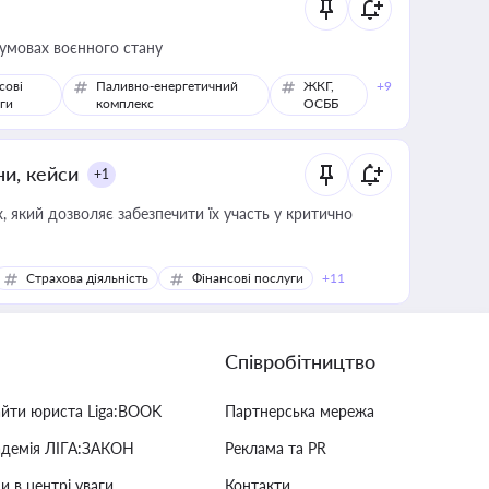
 умовах воєнного стану
сові
Паливно-енергетичний
ЖКГ,
+9
ги
комплекс
ОСББ
ни, кейси
+1
 який дозволяє забезпечити їх участь у критично
Страхова діяльність
Фінансові послуги
+11
Співробітництво
айти юриста Liga:BOOK
Партнерська мережа
адемія ЛІГА:ЗАКОН
Реклама та PR
и в центрі уваги
Контакти