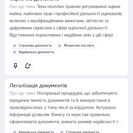
Про що тема:
Тема охоплює правове регулювання оцінки
майна, майнових прав і професійної діяльності оцінювачів,
включно з кваліфікаційними вимогами, звітністю та
цифровими сервісами у сфері оціночної діяльності.
Відстеження нормативних і медійних змін у цій сфері
корисне для власника бізнесу, керівника, юриста або
Страхова діяльність
Фінансові послуги
бухгалтера під час оподаткування, приватизації, оренди
Будівельна діяльність
державного майна, корпоративних угод і перевірки
статусу суб'єктів оціночної діяльності
Легалізація документів
Про що тема:
Нотаріальні процедури, що забезпечують
юридичну чинність документів та їх використання в
правовідносинах, у тому числі за кордоном. Актуальна
інформація дозволяє бізнесу та юристам правильно
оформлювати документи, уникати ризиків недійсності та
забезпечувати їх належне прийняття органами влади та
Банківська діяльність
Страхова діяльність