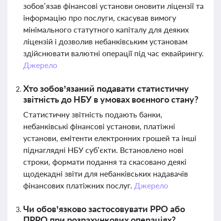
зобов’язав фінансові установи оновити ліцензії та
інформацію про послуги, скасував вимогу
мінімального статутного капіталу для деяких
ліцензій і дозволив небанківським установам
здійснювати валютні операції під час еквайрингу.
Джерело
Хто зобов’язаний подавати статистичну
звітність до НБУ в умовах воєнного стану?
Статистичну звітність подають банки,
небанківські фінансові установи, платіжні
установи, емітенти електронних грошей та інші
піднаглядні НБУ суб’єкти. Встановлено нові
строки, формати подання та скасовано деякі
щодекадні звіти для небанківських надавачів
фінансових платіжних послуг.
Джерело
Чи обов’язково застосовувати РРО або
ПРРО при розрахункових операціях?