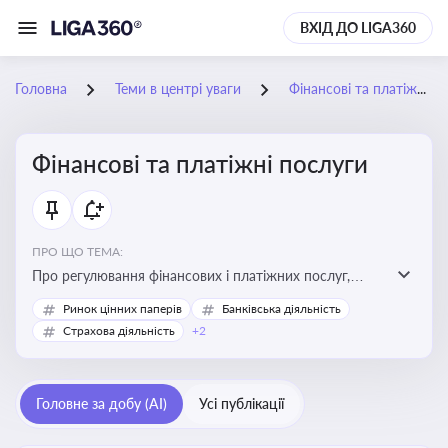
ВХІД ДО LIGA360
Головна
Теми в центрі уваги
Фінансові та платіжні послуги
Фінансові та платіжні послуги
ПРО ЩО ТЕМА:
Про регулювання фінансових і платіжних послуг,
управління коштами, приймання платежів та
Ринок цінних паперів
Банківська діяльність
дотримання ліцензійних вимог
Страхова діяльність
+2
Головне за добу (AI)
Усі публікації