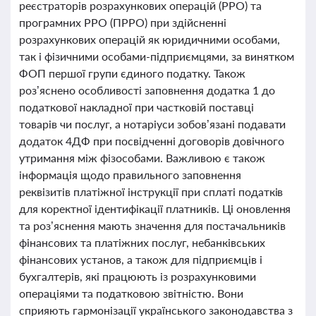
реєстраторів розрахункових операцій (РРО) та
програмних РРО (ПРРО) при здійсненні
розрахункових операцій як юридичними особами,
так і фізичними особами-підприємцями, за винятком
ФОП першої групи єдиного податку. Також
роз’яснено особливості заповнення додатка 1 до
податкової накладної при частковій поставці
товарів чи послуг, а нотаріуси зобов’язані подавати
додаток 4ДФ при посвідченні договорів довічного
утримання між фізособами. Важливою є також
інформація щодо правильного заповнення
реквізитів платіжної інструкції при сплаті податків
для коректної ідентифікації платників. Ці оновлення
та роз’яснення мають значення для постачальників
фінансових та платіжних послуг, небанківських
фінансових установ, а також для підприємців і
бухгалтерів, які працюють із розрахунковими
операціями та податковою звітністю. Вони
сприяють гармонізації українського законодавства з