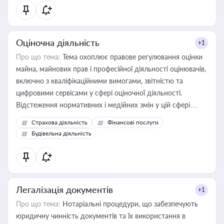
Оціночна діяльність
+1
Про що тема:
Тема охоплює правове регулювання оцінки
майна, майнових прав і професійної діяльності оцінювачів,
включно з кваліфікаційними вимогами, звітністю та
цифровими сервісами у сфері оціночної діяльності.
Відстеження нормативних і медійних змін у цій сфері
корисне для власника бізнесу, керівника, юриста або
Страхова діяльність
Фінансові послуги
бухгалтера під час оподаткування, приватизації, оренди
Будівельна діяльність
державного майна, корпоративних угод і перевірки
статусу суб'єктів оціночної діяльності
Легалізація документів
+1
Про що тема:
Нотаріальні процедури, що забезпечують
юридичну чинність документів та їх використання в