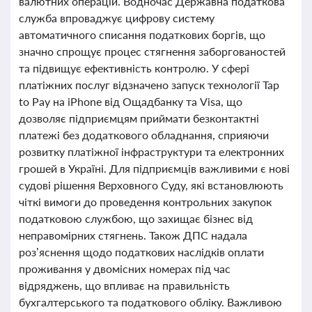
валютних операцій. Водночас Державна податкова
служба впроваджує цифрову систему
автоматичного списання податкових боргів, що
значно спрощує процес стягнення заборгованостей
та підвищує ефективність контролю. У сфері
платіжних послуг відзначено запуск технології Tap
to Pay на iPhone від Ощадбанку та Visa, що
дозволяє підприємцям приймати безконтактні
платежі без додаткового обладнання, сприяючи
розвитку платіжної інфраструктури та електронних
грошей в Україні. Для підприємців важливими є нові
судові рішення Верховного Суду, які встановлюють
чіткі вимоги до проведення контрольних закупок
податковою службою, що захищає бізнес від
неправомірних стягнень. Також ДПС надала
роз’яснення щодо податкових наслідків оплати
проживання у двомісних номерах під час
відряджень, що впливає на правильність
бухгалтерського та податкового обліку. Важливою