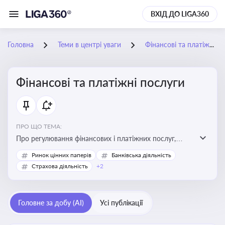
ВХІД ДО LIGA360
Головна
Теми в центрі уваги
Фінансові та платіжні послуги
Фінансові та платіжні послуги
ПРО ЩО ТЕМА:
Про регулювання фінансових і платіжних послуг,
управління коштами, приймання платежів та
Ринок цінних паперів
Банківська діяльність
дотримання ліцензійних вимог
Страхова діяльність
+2
Головне за добу (AI)
Усі публікації