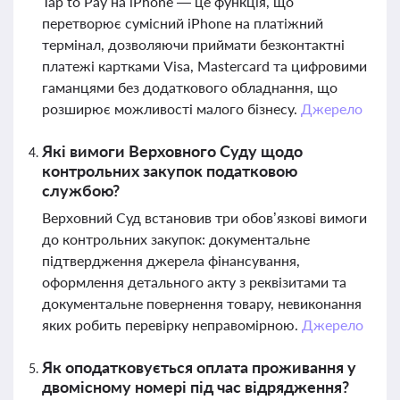
Tap to Pay на iPhone — це функція, що
перетворює сумісний iPhone на платіжний
термінал, дозволяючи приймати безконтактні
платежі картками Visa, Mastercard та цифровими
гаманцями без додаткового обладнання, що
розширює можливості малого бізнесу.
Джерело
Які вимоги Верховного Суду щодо
контрольних закупок податковою
службою?
Верховний Суд встановив три обов’язкові вимоги
до контрольних закупок: документальне
підтвердження джерела фінансування,
оформлення детального акту з реквізитами та
документальне повернення товару, невиконання
яких робить перевірку неправомірною.
Джерело
Як оподатковується оплата проживання у
двомісному номері під час відрядження?