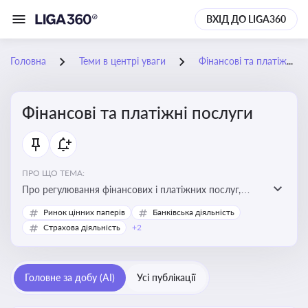
ВХІД ДО LIGA360
Головна
Теми в центрі уваги
Фінансові та платіжні послуги
Фінансові та платіжні послуги
ПРО ЩО ТЕМА:
Про регулювання фінансових і платіжних послуг,
управління коштами, приймання платежів та
Ринок цінних паперів
Банківська діяльність
дотримання ліцензійних вимог
Страхова діяльність
+2
Головне за добу (AI)
Усі публікації