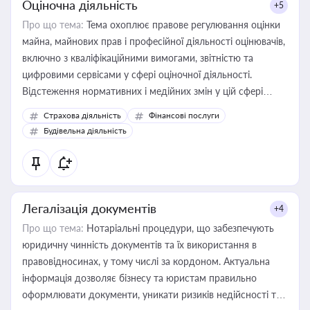
Оціночна діяльність
+5
Про що тема:
Тема охоплює правове регулювання оцінки
майна, майнових прав і професійної діяльності оцінювачів,
включно з кваліфікаційними вимогами, звітністю та
цифровими сервісами у сфері оціночної діяльності.
Відстеження нормативних і медійних змін у цій сфері
корисне для власника бізнесу, керівника, юриста або
Страхова діяльність
Фінансові послуги
бухгалтера під час оподаткування, приватизації, оренди
Будівельна діяльність
державного майна, корпоративних угод і перевірки
статусу суб'єктів оціночної діяльності
Легалізація документів
+4
Про що тема:
Нотаріальні процедури, що забезпечують
юридичну чинність документів та їх використання в
правовідносинах, у тому числі за кордоном. Актуальна
інформація дозволяє бізнесу та юристам правильно
оформлювати документи, уникати ризиків недійсності та