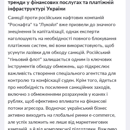
тренди у фінансових послугах та платіжній
інфраструктурі України
Санкції проти російських нафтових компаній
"Роснафта" та "Лукойл" вже призвели до значного
знецінення їх капіталізації, однак експерти
наголошують на необхідності повного блокування
платіжних систем, які вони використовують, щоб
усунути лазівки для обходу санкцій. Російський
"тіньовий флот" залишається одним із ключових
інструментів обходу обмежень, що підкреслює
важливість створення спеціального агентства для
контролю та конфіскації суден. Крім того, йдеться
про необхідність посилення санкційних заходів,
включно з обмеженнями розрахунків у юанях і
рублях, щоб ефективно впливати на фінансові
потоки агресора. Водночас український бізнес
активно виходить на глобальні ринки e-commerce,
але успіх залежить не лише від маркетингових
кампаній, а й від комплексної підготовки. Важливо