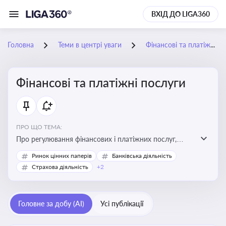
ВХІД ДО LIGA360
Головна
Теми в центрі уваги
Фінансові та платіжні послуги
Фінансові та платіжні послуги
ПРО ЩО ТЕМА:
Про регулювання фінансових і платіжних послуг,
управління коштами, приймання платежів та
Ринок цінних паперів
Банківська діяльність
дотримання ліцензійних вимог
Страхова діяльність
+2
Головне за добу (AI)
Усі публікації