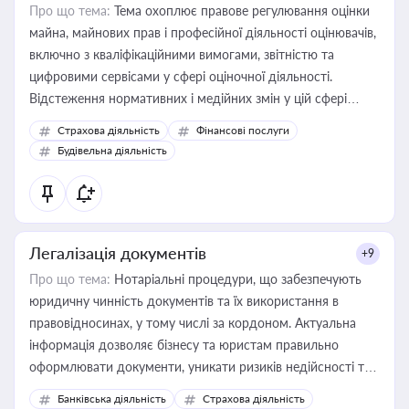
Про що тема:
Тема охоплює правове регулювання оцінки
майна, майнових прав і професійної діяльності оцінювачів,
включно з кваліфікаційними вимогами, звітністю та
цифровими сервісами у сфері оціночної діяльності.
Відстеження нормативних і медійних змін у цій сфері
корисне для власника бізнесу, керівника, юриста або
Страхова діяльність
Фінансові послуги
бухгалтера під час оподаткування, приватизації, оренди
Будівельна діяльність
державного майна, корпоративних угод і перевірки
статусу суб'єктів оціночної діяльності
Легалізація документів
+9
Про що тема:
Нотаріальні процедури, що забезпечують
юридичну чинність документів та їх використання в
правовідносинах, у тому числі за кордоном. Актуальна
інформація дозволяє бізнесу та юристам правильно
оформлювати документи, уникати ризиків недійсності та
забезпечувати їх належне прийняття органами влади та
Банківська діяльність
Страхова діяльність