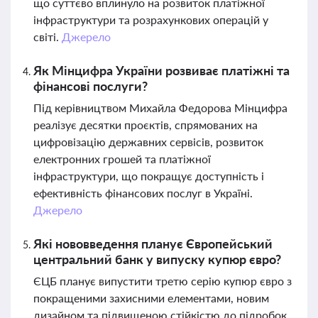
що суттєво вплинуло на розвиток платіжної
інфраструктури та розрахункових операцій у
світі.
Джерело
Як Мінцифра України розвиває платіжні та
фінансові послуги?
Під керівництвом Михайла Федорова Мінцифра
реалізує десятки проєктів, спрямованих на
цифровізацію державних сервісів, розвиток
електронних грошей та платіжної
інфраструктури, що покращує доступність і
ефективність фінансових послуг в Україні.
Джерело
Які нововведення планує Європейський
центральний банк у випуску купюр євро?
ЄЦБ планує випустити третю серію купюр євро з
покращеними захисними елементами, новим
дизайном та підвищеною стійкістю до підробок,