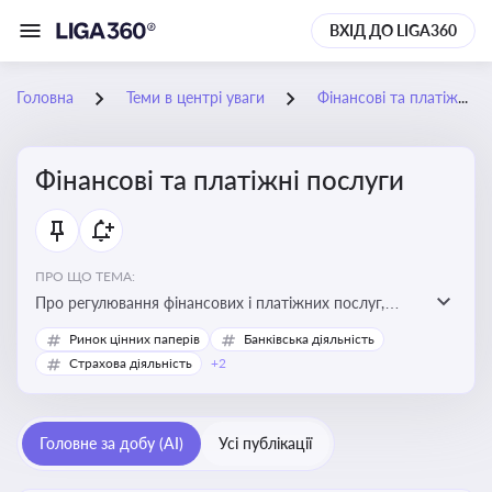
ВХІД ДО LIGA360
Головна
Теми в центрі уваги
Фінансові та платіжні послуги
Фінансові та платіжні послуги
ПРО ЩО ТЕМА:
Про регулювання фінансових і платіжних послуг,
управління коштами, приймання платежів та
Ринок цінних паперів
Банківська діяльність
дотримання ліцензійних вимог
Страхова діяльність
+2
Головне за добу (AI)
Усі публікації