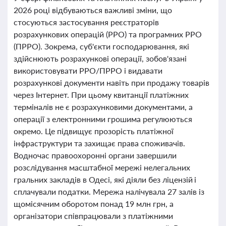
2026 році відбуваються важливі зміни, що
стосуються застосування реєстраторів
розрахункових операцій (РРО) та програмних РРО
(ПРРО). Зокрема, суб'єкти господарювання, які
здійснюють розрахункові операції, зобов'язані
використовувати РРО/ПРРО і видавати
розрахункові документи навіть при продажу товарів
через Інтернет. При цьому квитанції платіжних
терміналів не є розрахунковими документами, а
операції з електронними грошима регулюються
окремо. Це підвищує прозорість платіжної
інфраструктури та захищає права споживачів.
Водночас правоохоронні органи завершили
розслідування масштабної мережі нелегальних
гральних закладів в Одесі, які діяли без ліцензій і
сплачували податки. Мережа налічувала 27 залів із
щомісячним оборотом понад 19 млн грн, а
організатори співпрацювали з платіжними