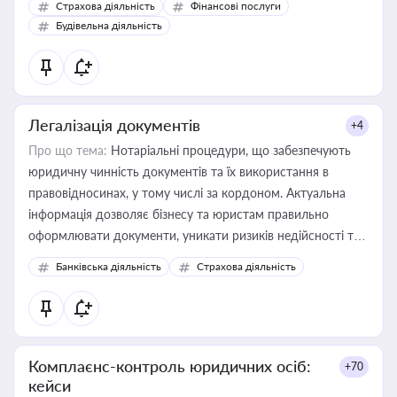
Страхова діяльність
Фінансові послуги
бухгалтера під час оподаткування, приватизації, оренди
Будівельна діяльність
державного майна, корпоративних угод і перевірки
статусу суб'єктів оціночної діяльності
Легалізація документів
+4
Про що тема:
Нотаріальні процедури, що забезпечують
юридичну чинність документів та їх використання в
правовідносинах, у тому числі за кордоном. Актуальна
інформація дозволяє бізнесу та юристам правильно
оформлювати документи, уникати ризиків недійсності та
забезпечувати їх належне прийняття органами влади та
Банківська діяльність
Страхова діяльність
контрагентами
Комплаєнс-контроль юридичних осіб:
+70
кейси