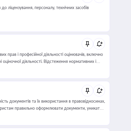
о ліцензування, персоналу, технічних засобів
х прав і професійної діяльності оцінювачів, включно
і оціночної діяльності. Відстеження нормативних і
иста або бухгалтера під час оподаткування,
 статусу суб'єктів оціночної діяльності
сть документів та їх використання в правовідносинах,
а юристам правильно оформлювати документи, уникати
влади та контрагентами