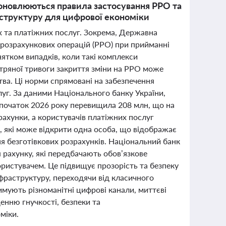
в, оновлюються правила застосування РРО та
аструктуру для цифрової економіки
их та платіжних послуг. Зокрема, Державна
 розрахункових операцій (РРО) при прийманні
нятком випадків, коли такі комплекси
тряної тривоги закриття зміни на РРО може
ва. Ці норми спрямовані на забезпечення
луг. За даними Національного банку України,
на початок 2026 року перевищила 208 млн, що на
рахунки, а користувачів платіжних послуг
в, які може відкрити одна особа, що відображає
я безготівкових розрахунків. Національний банк
я рахунку, які передбачають обов’язкове
користувачем. Це підвищує прозорість та безпеку
фраструктуру, переходячи від класичного
мують різноманітні цифрові канали, миттєві
щенню гнучкості, безпеки та
міки.