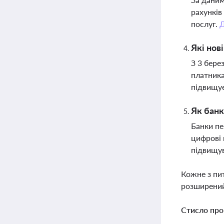
рахунків
послуг.
Які нов
З 3 бере
платника
підвищує
Як банк
Банки пе
цифрові 
підвищув
Кожне з пи
розширений
Стисло про