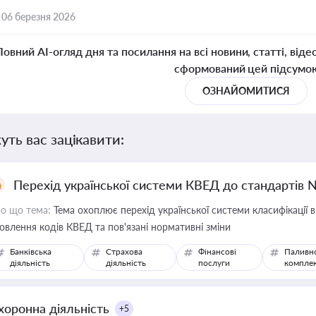
,
06 березня 2026
Повний AI-огляд дня та посилання на всі новини, статті, віде
сформований цей підсумо
ОЗНАЙОМИТИСЯ
уть вас зацікавити:
Перехід української системи КВЕД до стандартів 
о що тема:
Тема охоплює перехід української системи класифікації в
овлення кодів КВЕД та пов'язані нормативні зміни
Банківська
Страхова
Фінансові
Паливн
діяльність
діяльність
послуги
компле
хоронна діяльність
+5