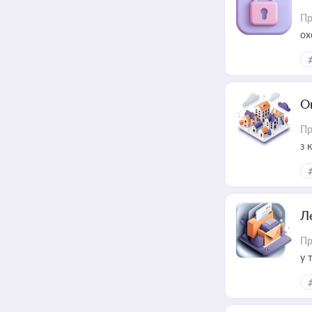
Пр
ох
О
Пр
з 
ме
пр
Л
Пр
у 
ри