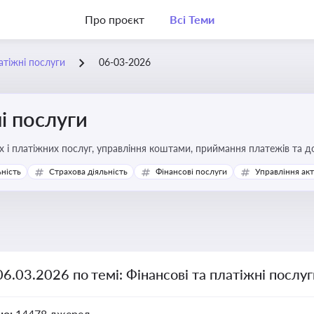
Про проєкт
Всі Теми
атіжні послуги
06-03-2026
і послуги
Про регулювання фінансових і платіжних послуг, управління коштами, прийм
ьність
Страхова діяльність
Фінансові послуги
Управління ак
06.03.2026 по темі: Фінансові та платіжні послу
но:
14478 джерел