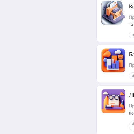
К
Пр
та
Ба
Пр
Лі
Пр
не