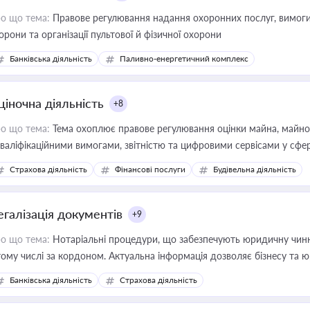
о що тема:
Правове регулювання надання охоронних послуг, вимоги д
орони та організації пультової й фізичної охорони
Банківська діяльність
Паливно-енергетичний комплекс
ціночна діяльність
+8
о що тема:
Тема охоплює правове регулювання оцінки майна, майнови
кваліфікаційними вимогами, звітністю та цифровими сервісами у сфер
дійних змін у цій сфері корисне для власника бізнесу, керівника, юр
Страхова діяльність
Фінансові послуги
Будівельна діяльність
иватизації, оренди державного майна, корпоративних угод і перевірки
егалізація документів
+9
о що тема:
Нотаріальні процедури, що забезпечують юридичну чинні
тому числі за кордоном. Актуальна інформація дозволяє бізнесу т
зиків недійсності та забезпечувати їх належне прийняття органами 
Банківська діяльність
Страхова діяльність