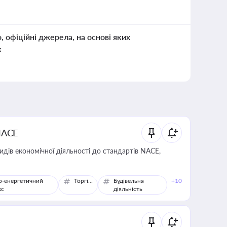
о, офіційні джерела, на основі яких
к
NACE
идів економічної діяльності до стандартів NACE,
о-енергетичний
Торгівля
Будівельна
+10
кс
діяльність