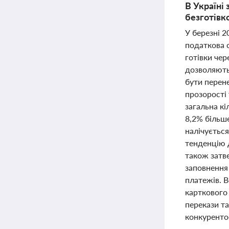
В Україні
безготівк
У березні 2
податкова 
готівки чер
дозволяють
бути перен
прозорості 
загальна кі
8,2% більше
налічується
тенденцію д
також затве
заповнення 
платежів. 
карткового
перекази та
конкуренто