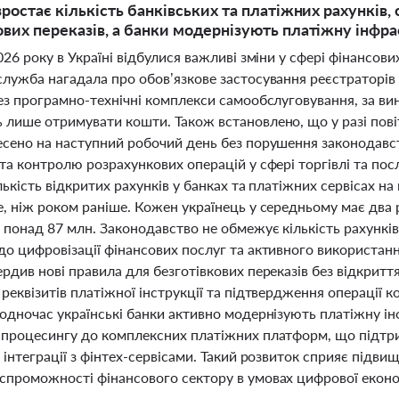
 зростає кількість банківських та платіжних рахункі
ових переказів, а банки модернізують платіжну інфр
026 року в Україні відбулися важливі зміни у сфері фінансов
служба нагадала про обов’язкове застосування реєстраторів
ез програмно-технічні комплекси самообслуговування, за ви
 лише отримувати кошти. Також встановлено, що у разі пові
есено на наступний робочий день без порушення законодавст
та контролю розрахункових операцій у сфері торгівлі та пос
лькість відкритих рахунків у банках та платіжних сервісах 
, ніж роком раніше. Кожен українець у середньому має два 
 понад 87 млн. Законодавство не обмежує кількість рахункі
о цифровізації фінансових послуг та активного використанн
рдив нові правила для безготівкових переказів без відкритт
реквізитів платіжної інструкції та підтвердження операції 
Водночас українські банки активно модернізують платіжну ін
 процесингу до комплексних платіжних платформ, що підтри
 інтеграції з фінтех-сервісами. Такий розвиток сприяє підви
спроможності фінансового сектору в умовах цифрової еконо