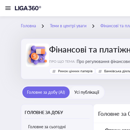
Головна
Теми в центрі уваги
Фінансові та пл
Фінансові та платіжн
ПРО ЩО ТЕМА:
Ринок цінних паперів
Банківська діял
Головне за добу (AI)
Усі публікації
ГОЛОВНЕ ЗА ДОБУ
Головне за 
Головне за сьогодні
Опрацьова