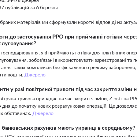
37 публікацій за 6 березня
ібраних матеріалів ми сформували короткі відповіді на актуал
оги до застосування РРО при прийманні готівки чере
слуговування?
 господарювання, які приймають готівку для платіжних опер
уговування, зобов'язані використовувати зареєстровані та
ання таких комплексів без фіскального режиму заборонено,
ати кошти.
Джерело
ти у разі повітряної тривоги під час закриття зміни 
ітряна тривога припадає на час закриття зміни, Z-звіт на Р
 дня до початку нових розрахункових операцій. Це дозволя
х обставинах.
Джерело
 банківських рахунків мають українці в середньому?
и НБУ, кожен українець у середньому має близько двох банкі