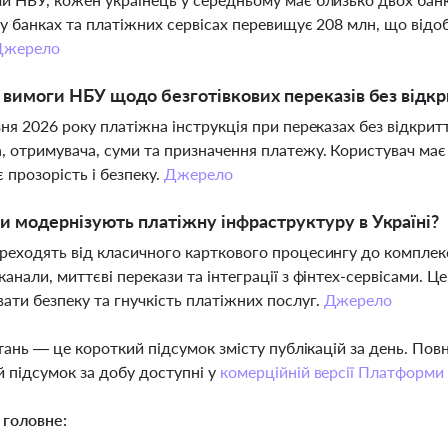
 у банках та платіжних сервісах перевищує 208 млн, що від
Джерело
і вимоги НБУ щодо безготівкових переказів без відк
зня 2026 року платіжна інструкція при переказах без відкрит
, отримувача, суми та призначення платежу. Користувач ма
 прозорість і безпеку.
Джерело
и модернізують платіжну інфраструктуру в Україні?
реходять від класичного карткового процесингу до комплек
канали, миттєві перекази та інтеграції з фінтех-сервісами. 
ати безпеку та гнучкість платіжних послуг.
Джерело
тань — це короткий підсумок змісту публікацій за день. По
 підсумок за добу доступні у
комерційній версії Платформи
 головне: