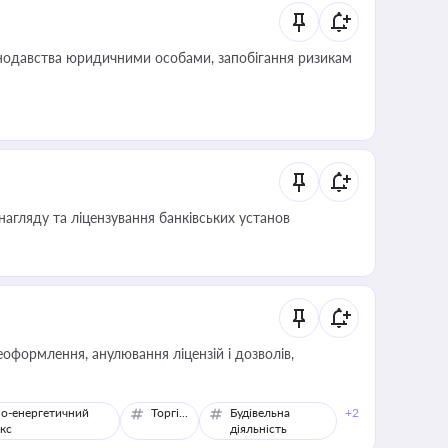
нодавства юридичними особами, запобігання ризикам
нагляду та ліцензування банківських установ
оформлення, анулювання ліцензій і дозволів,
о-енергетичний
Торгівля
Будівельна
+2
кс
діяльність