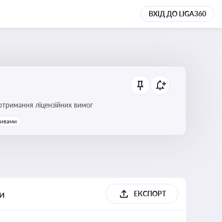
ВХІД ДО LIGA360
ання платежів та дотримання ліцензійних вимог
тивами
ги
ЕКСПОРТ