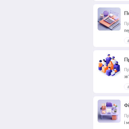
П
Пр
пе
П
Пр
зв
Ф
Пр
і 