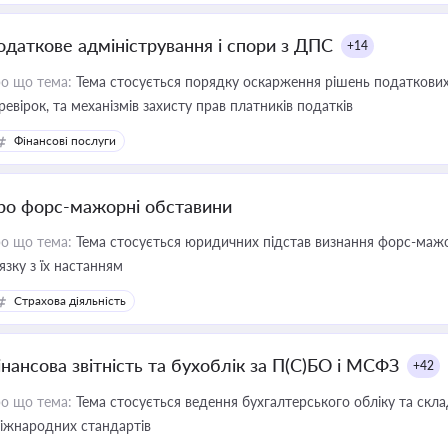
одаткове адміністрування і спори з ДПС
+14
о що тема:
Тема стосується порядку оскарження рішень податкових
ревірок, та механізмів захисту прав платників податків
Фінансові послуги
ро форс-мажорні обставини
о що тема:
Тема стосується юридичних підстав визнання форс-мажор
'язку з їх настанням
Страхова діяльність
інансова звітність та бухоблік за П(С)БО і МСФЗ
+42
о що тема:
Тема стосується ведення бухгалтерського обліку та скла
міжнародних стандартів