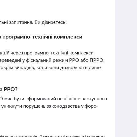
ьні запитання. Ви дізнаєтесь:
з програмно-технічні комплекси
ацій через програмно-технічні комплекси
 переведені у фіскальний режим РРО або ПРРО.
 окрім випадків, коли вони дозволяють лише
на РРО?
РО має бути сформований не пізніше наступного
є уникнути порушень законодавства у форс-
вських рахунків. Загальна кількість відкритих