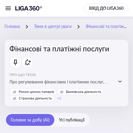
ВХІД ДО LIGA360
Головна
Теми в центрі уваги
Фінансові та платіжні послуги
Фінансові та платіжні послуги
ПРО ЩО ТЕМА:
Про регулювання фінансових і платіжних послуг,
управління коштами, приймання платежів та
Ринок цінних паперів
Банківська діяльність
дотримання ліцензійних вимог
Страхова діяльність
+2
Головне за добу (AI)
Усі публікації