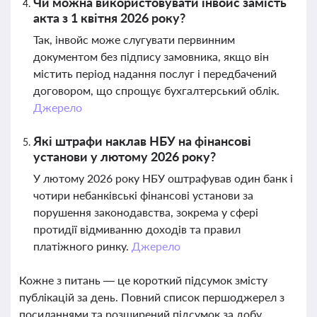
Чи можна використовувати інвойс замість
акта з 1 квітня 2026 року?
Так, інвойс може слугувати первинним
документом без підпису замовника, якщо він
містить період надання послуг і передбачений
договором, що спрощує бухгалтерський облік.
Джерело
Які штрафи наклав НБУ на фінансові
установи у лютому 2026 року?
У лютому 2026 року НБУ оштрафував один банк і
чотири небанківські фінансові установи за
порушення законодавства, зокрема у сфері
протидії відмиванню доходів та правил
платіжного ринку.
Джерело
Кожне з питань — це короткий підсумок змісту
публікацій за день. Повний список першоджерел з
посиланнями та розширений підсумок за добу