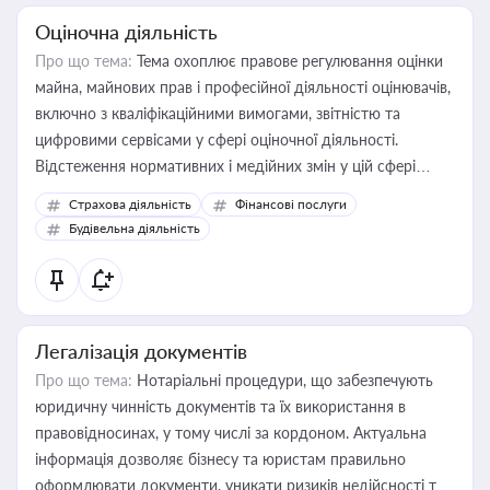
Оціночна діяльність
Про що тема:
Тема охоплює правове регулювання оцінки
майна, майнових прав і професійної діяльності оцінювачів,
включно з кваліфікаційними вимогами, звітністю та
цифровими сервісами у сфері оціночної діяльності.
Відстеження нормативних і медійних змін у цій сфері
корисне для власника бізнесу, керівника, юриста або
Страхова діяльність
Фінансові послуги
бухгалтера під час оподаткування, приватизації, оренди
Будівельна діяльність
державного майна, корпоративних угод і перевірки
статусу суб'єктів оціночної діяльності
Легалізація документів
Про що тема:
Нотаріальні процедури, що забезпечують
юридичну чинність документів та їх використання в
правовідносинах, у тому числі за кордоном. Актуальна
інформація дозволяє бізнесу та юристам правильно
оформлювати документи, уникати ризиків недійсності та