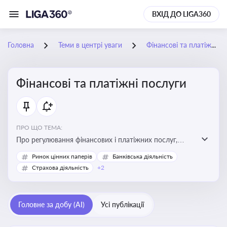
ВХІД ДО LIGA360
Головна
Теми в центрі уваги
Фінансові та платіжні послуги
Фінансові та платіжні послуги
ПРО ЩО ТЕМА:
Про регулювання фінансових і платіжних послуг,
управління коштами, приймання платежів та
Ринок цінних паперів
Банківська діяльність
дотримання ліцензійних вимог
Страхова діяльність
+2
Головне за добу (AI)
Усі публікації