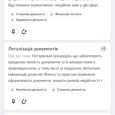
Відстеження нормативних і медійних змін у цій сфері
корисне для власника бізнесу, керівника, юриста або
Страхова діяльність
Фінансові послуги
бухгалтера під час оподаткування, приватизації, оренди
Будівельна діяльність
державного майна, корпоративних угод і перевірки
статусу суб'єктів оціночної діяльності
Легалізація документів
+1
Про що тема:
Нотаріальні процедури, що забезпечують
юридичну чинність документів та їх використання в
правовідносинах, у тому числі за кордоном. Актуальна
інформація дозволяє бізнесу та юристам правильно
оформлювати документи, уникати ризиків недійсності та
забезпечувати їх належне прийняття органами влади та
Банківська діяльність
Страхова діяльність
контрагентами