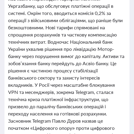
Укргазбанку, що обслуговує платіжні операції в
системі. Окрім того, вводиться комісія 0,2% за
операції з військовими облігаціями, що раніше були
безкоштовними. Нові тарифи спрямовані на
спрощення розрахунків та часткову компенсацію
технічних витрат. Водночас Національний банк
України ухвалив рішення про ліквідацію Мотор-
банку через порушення вимог до капіталу. Активи та
зобов’язання банку перейдуть до Асвіо банку. Це
рішення є частиною процесу стабілізації
банківського сектору та захисту інтересів
вкладників. У Росії через масштабне блокування
VPN та месенджерів, зокрема Telegram, сталася
технічна криза платіжної інфраструктури, що
призвело до паралічу банківських операцій і
переходу населення на готівкові розрахунки.
Засновник Telegram Павло Дуров назвав це
початком «Цифрового опору» проти цифрового