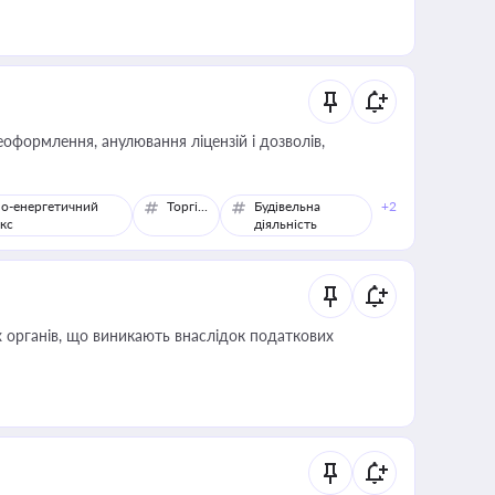
оформлення, анулювання ліцензій і дозволів,
о-енергетичний
Торгівля
Будівельна
+2
кс
діяльність
 органів, що виникають внаслідок податкових