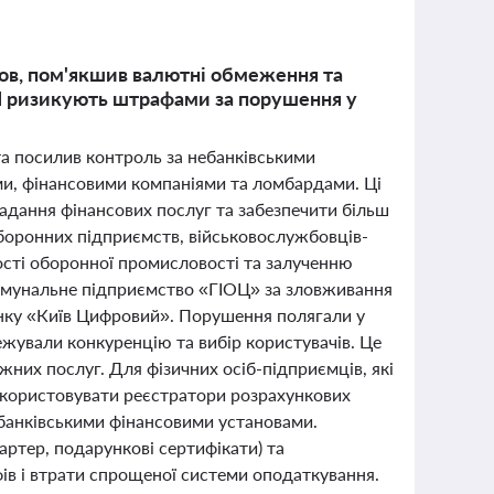
нов, пом'якшив валютні обмеження та
ОП ризикують штрафами за порушення у
та посилив контроль за небанківськими
ми, фінансовими компаніями та ломбардами. Ці
надання фінансових послуг та забезпечити більш
оронних підприємств, військовослужбовців-
ості оборонної промисловості та залученню
омунальне підприємство «ГІОЦ» за зловживання
нку «Київ Цифровий». Порушення полягали у
жували конкуренцію та вибір користувачів. Це
жних послуг. Для фізичних осіб-підприємців, які
икористовувати реєстратори розрахункових
ебанківськими фінансовими установами.
артер, подарункові сертифікати) та
ів і втрати спрощеної системи оподаткування.