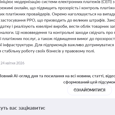
ініціює модернізацію системи електронних платежів (СЕП) 
режимі онлайн, що підвищить прозорість і контроль платіжни
ких платіжних провайдерів. Окремо наголошується на випад
з застосування РРО, що призводить до великих штрафів. Зак
атку і реалізують ювелірні вироби, вести облік товарних зап
налоги. Ці нововведення та контрольні заходи свідчать про
і платіжних послуг, а також підвищення вимог до прозорост
ої інфраструктури. Для підприємців важливо дотримуватися 
 стабільну роботу своїх бізнесів у правовому полі.
,
24 квітня 2026
Повний AI-огляд дня та посилання на всі новини, статті, віде
сформований цей підсумо
ОЗНАЙОМИТИСЯ
уть вас зацікавити: