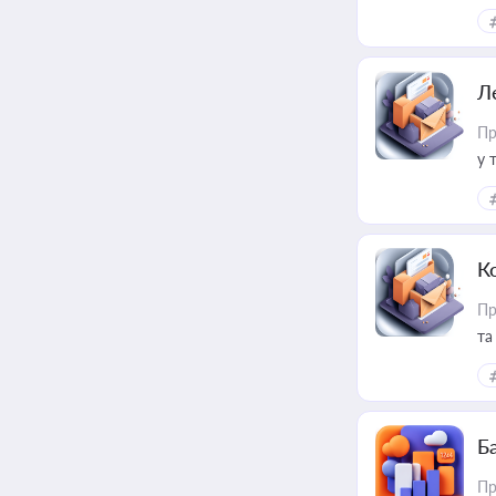
ме
пр
Л
Пр
у 
ри
К
Пр
та
Ба
Пр