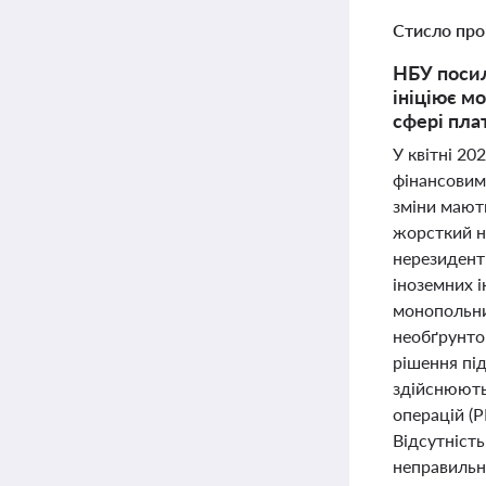
Стисло про
НБУ посил
ініціює м
сфері пла
У квітні 20
фінансовим
зміни мають
жорсткий н
нерезидент
іноземних 
монопольни
необґрунто
рішення під
здійснюють
операцій (
Відсутність
неправильн