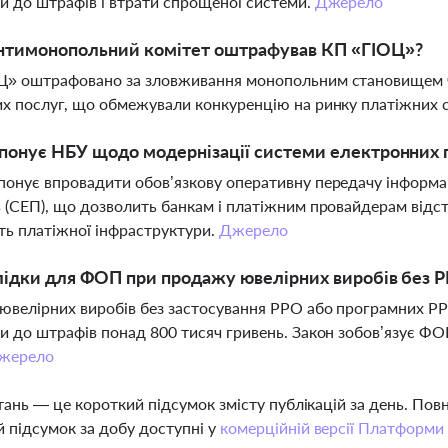
и до штрафів і втрати спрощеної системи.
Джерело
нтимонопольний комітет оштрафував КП «ГІОЦ»?
Ц» оштрафовано за зловживання монопольним становищем че
х послуг, що обмежували конкуренцію на ринку платіжних с
понує НБУ щодо модернізації системи електронних 
онує впровадити обов’язкову оперативну передачу інформац
 (СЕП), що дозволить банкам і платіжним провайдерам відс
ть платіжної інфраструктури.
Джерело
лідки для ФОП при продажу ювелірних виробів без 
велірних виробів без застосування РРО або програмних РРО
и до штрафів понад 800 тисяч гривень. Закон зобов’язує Ф
жерело
тань — це короткий підсумок змісту публікацій за день. По
 підсумок за добу доступні у
комерційній версії Платформи