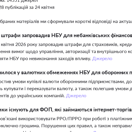
28 публікацій за 24 квітня
ібраних матеріалів ми сформували короткі відповіді на актуал
і штрафи запровадив НБУ для небанківських фінансо
 квітня 2026 року запровадив штрафи для страховиків, креди
ення вимог щодо управління, авторизації та внутрішнього 
яти НБУ про невиконання заходів впливу.
Джерело
илося у валютних обмеженнях НБУ для оборонних пі
стив умови купівлі валюти оборонними підприємствами, д
 купувати і переказувати валюту, а також полегшив умови д
нтів до українських компаній.
Джерело
ики існують для ФОП, які займаються інтернет-торгі
в’язані використовувати РРО/ПРРО при роботі з платіжними
иключно грошима. Порушення цих правил, а також неправил