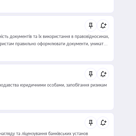
иста або бухгалтера під час оподаткування,
 статусу суб'єктів оціночної діяльності
сть документів та їх використання в правовідносинах,
а юристам правильно оформлювати документи, уникати
влади та контрагентами
нодавства юридичними особами, запобігання ризикам
нагляду та ліцензування банківських установ