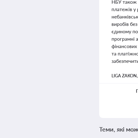
НБУ також 
платежів у 
небанківсь
виробів бе
єдиному под
програмні а
фінансових 
та платіжн
забезпечити
LIGA ZAKON
Теми, які мож