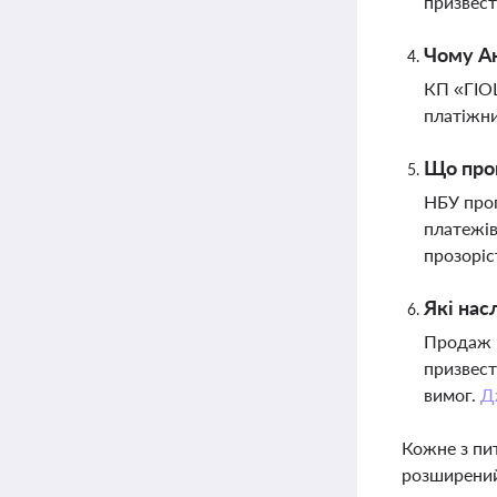
призвест
Чому А
КП «ГІО
платіжни
Що про
НБУ проп
платежів
прозоріс
Які нас
Продаж ю
призвест
вимог.
Д
Кожне з пи
розширений