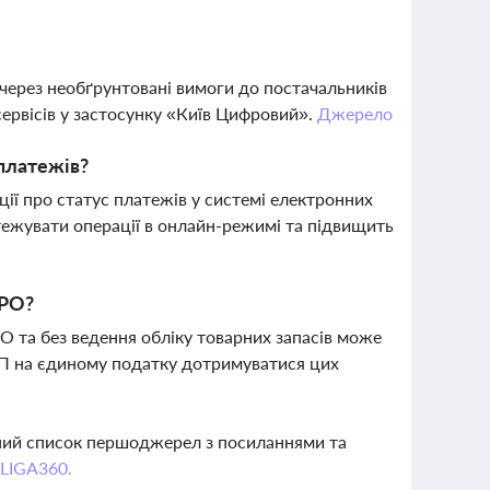
рез необґрунтовані вимоги до постачальників
ервісів у застосунку «Київ Цифровий».
Джерело
платежів?
ії про статус платежів у системі електронних
тежувати операції в онлайн-режимі та підвищить
РРО?
 та без ведення обліку товарних запасів може
ОП на єдиному податку дотримуватися цих
вний список першоджерел з посиланнями та
 LIGA360.