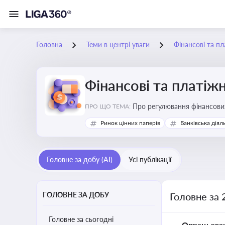
Головна
Теми в центрі уваги
Фінансові та пл
Фінансові та платіжн
ПРО ЩО ТЕМА:
Ринок цінних паперів
Банківська діял
Головне за добу (AI)
Усі публікації
ГОЛОВНЕ ЗА ДОБУ
Головне за 
Головне за сьогодні
Опрацьова