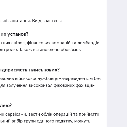
ьні запитання. Ви дізнаєтесь:
вих установ?
тних спілок, фінансових компаній та ломбардів
контролю. Також встановлено обов’язок
дприємств і військових?
озволив військовослужбовцям-нерезидентам без
ля залучення висококваліфікованих фахівців-
влею?
 сервісами, вести облік операцій та приймати
ьний вибір групи єдиного податку, можуть