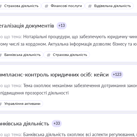
дійних змін у цій сфері корисне для власника бізнесу, керівника, юр
Страхова діяльність
Фінансові послуги
Будівельна діяльність
иватизації, оренди державного майна, корпоративних угод і перевірки
егалізація документів
+13
о що тема:
Нотаріальні процедури, що забезпечують юридичну чинні
тому числі за кордоном. Актуальна інформація дозволяє бізнесу т
зиків недійсності та забезпечувати їх належне прийняття органами 
Банківська діяльність
Страхова діяльність
омплаєнс-контроль юридичних осіб: кейси
+123
о що тема:
Тема охоплює механізми забезпечення дотримання зако
 підвищення прозорості діяльності
Управління активами
нківська діяльність
+33
о що тема:
Банківська діяльність охоплює всі аспекти регулювання, 