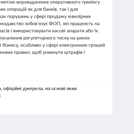
з метою впровадження оперативного трекінгу
х операцій як для банків, так і для
ках порушень у сфері продажу ювелірних
онодавство зобов’язує ФОП, які працюють на
асів і використовувати касові апарати або їх
 посилення регуляторного тиску на ринок
і бізнесу, особливо у сфері електронних грошей
нових правил, щоб уникнути штрафів і
о, офіційні джерела, на основі яких
к