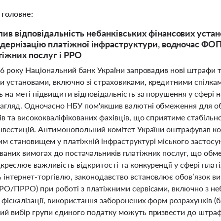
 головне:
ив відповідальність небанківських фінансових уста
одернізацію платіжної інфраструктури, водночас Ф
тіжних послуг і РРО
26 року Національний банк України запровадив нові штрафи 
и установами, включно зі страховиками, кредитними спілка
 на меті підвищити відповідальність за порушення у сфері 
агляд. Одночасно НБУ пом'якшив валютні обмеження для об
ів та висококваліфікованих фахівців, що сприятиме стабільн
інвестицій. Антимонопольний комітет України оштрафував к
м становищем у платіжній інфраструктурі міського застосу
ваних вимогах до постачальників платіжних послуг, що обме
креслює важливість відкритості та конкуренції у сфері платі
 інтернет-торгівлю, законодавство встановлює обов’язок в
РРО/ПРРО) при роботі з платіжними сервісами, включно з н
 фіскалізації, використання заборонених форм розрахунків (б
ий вибір групи єдиного податку можуть призвести до штраф