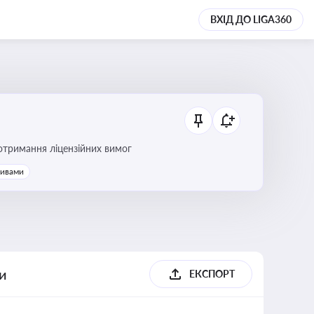
ВХІД ДО LIGA360
ання платежів та дотримання ліцензійних вимог
тивами
ги
ЕКСПОРТ