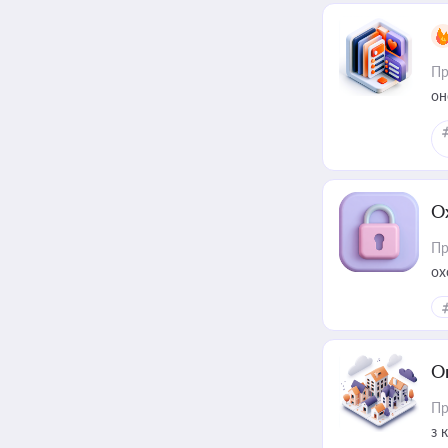
Пр
он
О
Пр
ох
О
Пр
з 