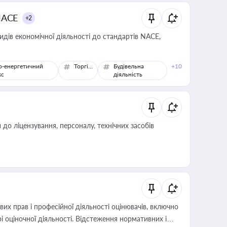
NACE
+2
идів економічної діяльності до стандартів NACE,
о-енергетичний
Торгівля
Будівельна
+10
кс
діяльність
о ліцензування, персоналу, технічних засобів
х прав і професійної діяльності оцінювачів, включно
і оціночної діяльності. Відстеження нормативних і