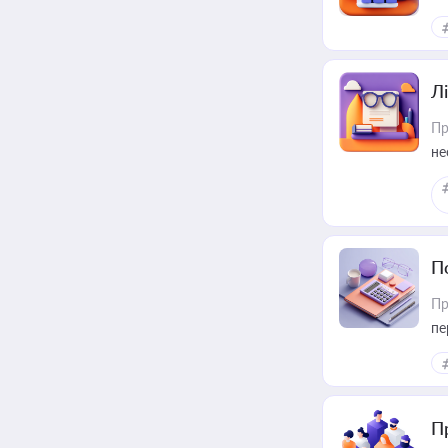
Лі
Пр
не
П
Пр
пе
П