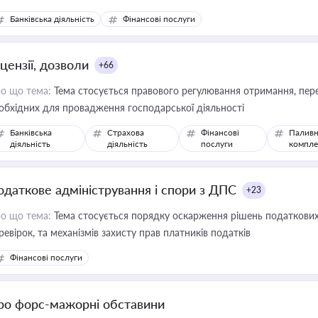
Банківська діяльність
Фінансові послуги
цензії, дозволи
+66
о що тема:
Тема стосується правового регулювання отримання, пере
обхідних для провадження господарської діяльності
Банківська
Страхова
Фінансові
Паливн
діяльність
діяльність
послуги
компле
одаткове адміністрування і спори з ДПС
+23
о що тема:
Тема стосується порядку оскарження рішень податкових
ревірок, та механізмів захисту прав платників податків
Фінансові послуги
ро форс-мажорні обставини