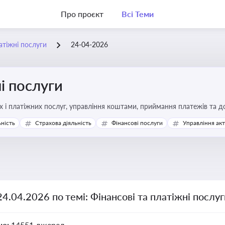
Про проєкт
Всі Теми
атіжні послуги
24-04-2026
і послуги
Про регулювання фінансових і платіжних послуг, управління коштами, прийм
ьність
Страхова діяльність
Фінансові послуги
Управління ак
24.04.2026 по темі: Фінансові та платіжні послу
но:
14551 джерел