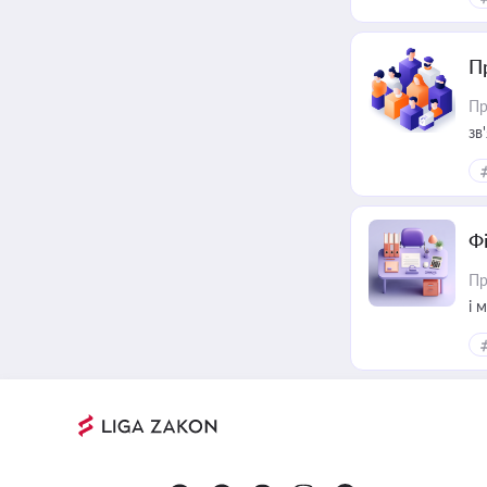
П
Пр
зв
Ф
Пр
і 