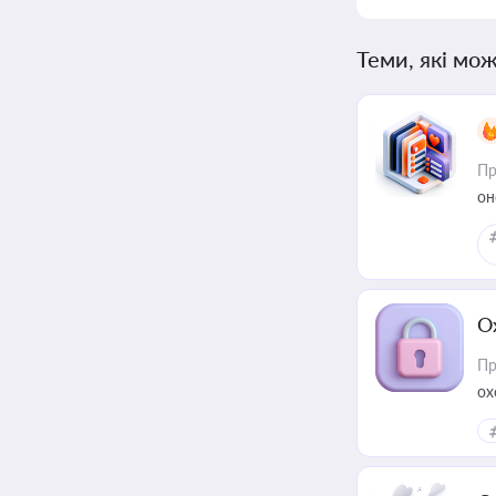
Теми, які мож
Пр
он
О
Пр
ох