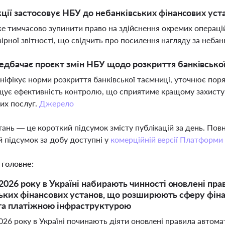
кції застосовує НБУ до небанківських фінансових уст
 тимчасово зупинити право на здійснення окремих операці
ірної звітності, що свідчить про посилення нагляду за неба
дбачає проєкт змін НБУ щодо розкриття банківської
ніфікує норми розкриття банківської таємниці, уточнює по
щує ефективність контролю, що сприятиме кращому захисту
их послуг.
Джерело
тань — це короткий підсумок змісту публікацій за день. По
 підсумок за добу доступні у
комерційній версії Платформи
 головне:
 2026 року в Україні набирають чинності оновлені пра
ьких фінансових установ, що розширюють сферу фін
та платіжною інфраструктурою
026 року в Україні починають діяти оновлені правила автом