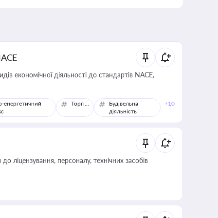
NACE
идів економічної діяльності до стандартів NACE,
о-енергетичний
Торгівля
Будівельна
+10
кс
діяльність
о ліцензування, персоналу, технічних засобів