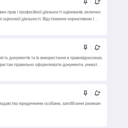
х прав і професійної діяльності оцінювачів, включно
і оціночної діяльності. Відстеження нормативних і
иста або бухгалтера під час оподаткування,
 статусу суб'єктів оціночної діяльності
сть документів та їх використання в правовідносинах,
а юристам правильно оформлювати документи, уникати
влади та контрагентами
нодавства юридичними особами, запобігання ризикам