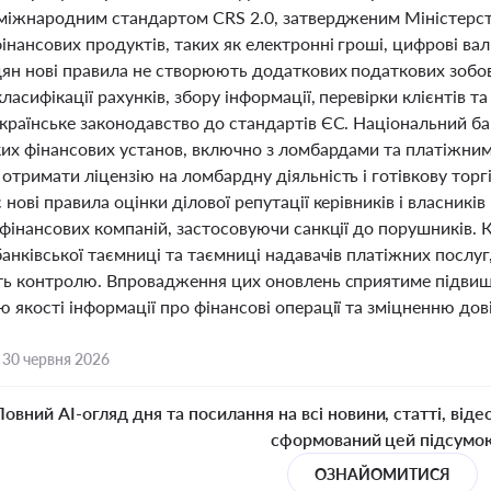
 міжнародним стандартом CRS 2.0, затвердженим Міністерств
нансових продуктів, таких як електронні гроші, цифрові вал
н нові правила не створюють додаткових податкових зобов’я
ласифікації рахунків, збору інформації, перевірки клієнтів т
країнське законодавство до стандартів ЄС. Національний ба
ких фінансових установ, включно з ломбардами та платіжни
отримати ліцензію на ломбардну діяльність і готівкову тор
нові правила оцінки ділової репутації керівників і власників
 фінансових компаній, застосовуючи санкції до порушників.
анківської таємниці та таємниці надавачів платіжних послу
ть контролю. Впровадження цих оновлень сприятиме підвищ
якості інформації про фінансові операції та зміцненню дові
,
30 червня 2026
Повний AI-огляд дня та посилання на всі новини, статті, віде
сформований цей підсумо
ОЗНАЙОМИТИСЯ