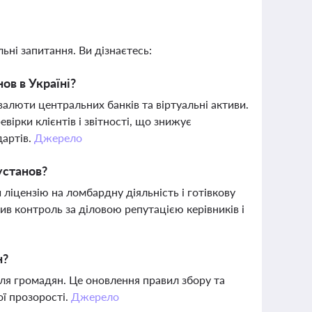
ьні запитання. Ви дізнаєтесь:
ов в Україні?
алюти центральних банків та віртуальні активи.
вірки клієнтів і звітності, що знижує
дартів.
Джерело
установ?
іцензію на ломбардну діяльність і готівкову
в контроль за діловою репутацією керівників і
н?
 для громадян. Це оновлення правил збору та
ої прозорості.
Джерело