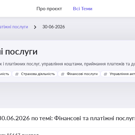
Про проєкт
Всі Теми
атіжні послуги
30-06-2026
і послуги
Про регулювання фінансових і платіжних послуг, управління коштами, прийм
ьність
Страхова діяльність
Фінансові послуги
Управління ак
30.06.2026 по темі: Фінансові та платіжні послу
но:
15647 джерел