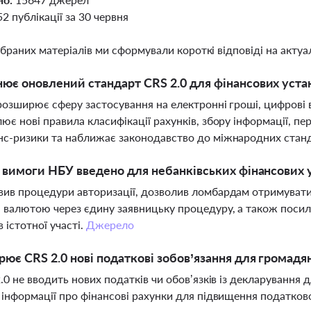
52 публікації за 30 червня
ібраних матеріалів ми сформували короткі відповіді на актуал
ює оновлений стандарт CRS 2.0 для фінансових устан
розширює сферу застосування на електронні гроші, цифрові в
ює нові правила класифікації рахунків, збору інформації, пере
с-ризики та наближає законодавство до міжнародних стан
і вимоги НБУ введено для небанківських фінансових 
ив процедури авторизації, дозволив ломбардам отримувати л
 валютою через єдину заявницьку процедуру, а також посили
 істотної участі.
Джерело
рює CRS 2.0 нові податкові зобов’язання для громадя
2.0 не вводить нових податків чи обов’язків із декларування
 інформації про фінансові рахунки для підвищення податков