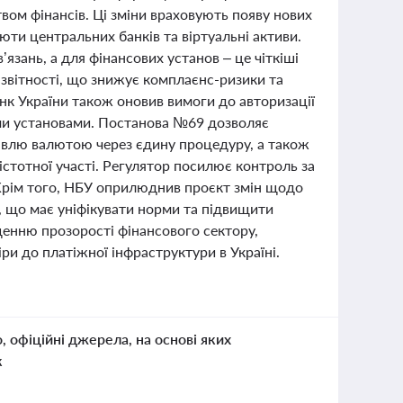
ом фінансів. Ці зміни враховують появу нових
юти центральних банків та віртуальні активи.
зань, а для фінансових установ – це чіткіші
а звітності, що знижує комплаєнс-ризики та
нк України також оновив вимоги до авторизації
ми установами. Постанова №69 дозволяє
гівлю валютою через єдину процедуру, а також
 істотної участі. Регулятор посилює контроль за
 Крім того, НБУ оприлюднив проєкт змін щодо
г, що має уніфікувати норми та підвищити
енню прозорості фінансового сектору,
ри до платіжної інфраструктури в Україні.
о, офіційні джерела, на основі яких
к