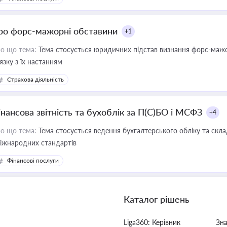
ро форс-мажорні обставини
+1
о що тема:
Тема стосується юридичних підстав визнання форс-мажор
'язку з їх настанням
Страхова діяльність
інансова звітність та бухоблік за П(С)БО і МСФЗ
+4
о що тема:
Тема стосується ведення бухгалтерського обліку та скла
міжнародних стандартів
Фінансові послуги
Каталог рішень
Liga360: Керівник
Зн