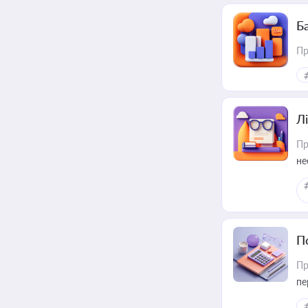
Ба
Пр
Лі
Пр
не
П
Пр
пе