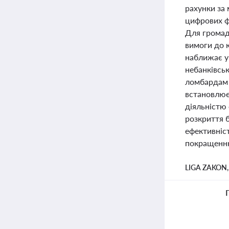
рахунки за
цифрових фі
Для громадя
вимоги до к
наближає у
небанківсь
ломбардам 
встановлює 
діяльністю
розкриття б
ефективніс
покращенню 
LIGA ZAKON