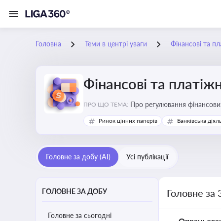
Головна
Теми в центрі уваги
Фінансові та пл
Фінансові та платіжн
ПРО ЩО ТЕМА:
Ринок цінних паперів
Банківська діял
Головне за добу (AI)
Усі публікації
ГОЛОВНЕ ЗА ДОБУ
Головне за 
Головне за сьогодні
Опрацьова