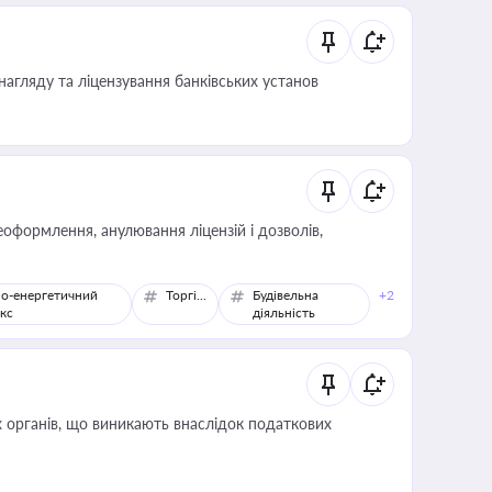
нагляду та ліцензування банківських установ
оформлення, анулювання ліцензій і дозволів,
о-енергетичний
Торгівля
Будівельна
+2
кс
діяльність
 органів, що виникають внаслідок податкових