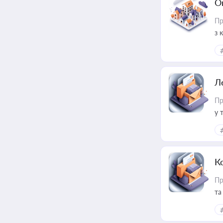
О
Пр
з 
ме
пр
Л
Пр
у 
ри
К
Пр
та