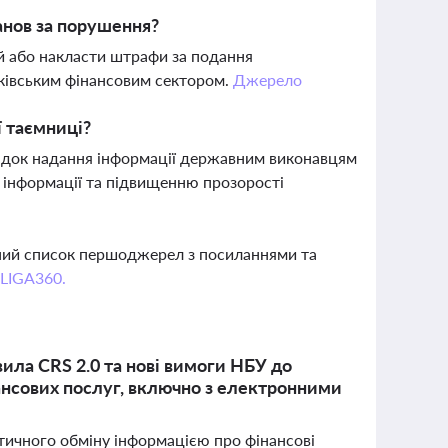
анов за порушення?
й або накласти штрафи за подання
нківським фінансовим сектором.
Джерело
 таємниці?
рядок надання інформації державним виконавцям
 інформації та підвищенню прозорості
вний список першоджерел з посиланнями та
 LIGA360.
вила CRS 2.0 та нові вимоги НБУ до
ансових послуг, включно з електронними
атичного обміну інформацією про фінансові