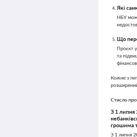
Які сан
НБУ може
недостов
Що пере
Проєкт у
та підви
фінансов
Кожне з пи
розширений
Стисло про
З 1 липня
небанківс
грошима 
З 1 липня 2