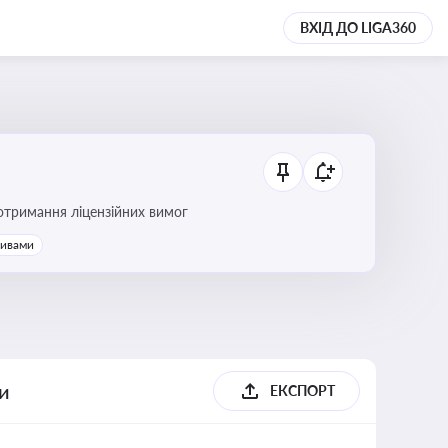
ВХІД ДО LIGA360
ання платежів та дотримання ліцензійних вимог
тивами
ги
ЕКСПОРТ