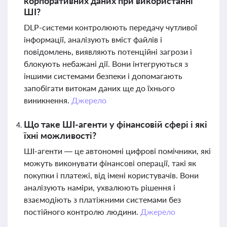
корпоративних даних при використанні
ШІ?
DLP-системи контролюють передачу чутливої
інформації, аналізують вміст файлів і
повідомлень, виявляють потенційні загрози і
блокують небажані дії. Вони інтегруються з
іншими системами безпеки і допомагають
запобігати витокам даних ще до їхнього
виникнення.
Джерело
Що таке ШІ-агенти у фінансовій сфері і які
їхні можливості?
ШІ-агенти — це автономні цифрові помічники, які
можуть виконувати фінансові операції, такі як
покупки і платежі, від імені користувачів. Вони
аналізують наміри, ухвалюють рішення і
взаємодіють з платіжними системами без
постійного контролю людини.
Джерело