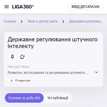
ВХІД ДО LIGA360
Головна
Теми в центрі уваги
Державне регулювання штучного інтелекту
Державне регулювання штучного
інтелекту
ПРО ЩО ТЕМА:
Розвиток, застосування та регулювання штучного
інтелекту в різних сферах — від управління бізнесом
IT-індустрія
до державного сектора
Головне за добу (AI)
Усі публікації