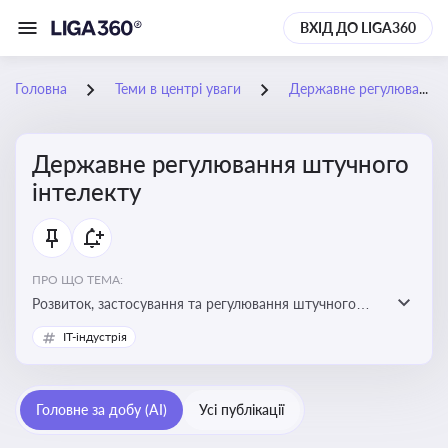
ВХІД ДО LIGA360
Головна
Теми в центрі уваги
Державне регулювання штучного інтелекту
Державне регулювання штучного
інтелекту
ПРО ЩО ТЕМА:
Розвиток, застосування та регулювання штучного
інтелекту в різних сферах — від управління бізнесом
IT-індустрія
до державного сектора
Головне за добу (AI)
Усі публікації