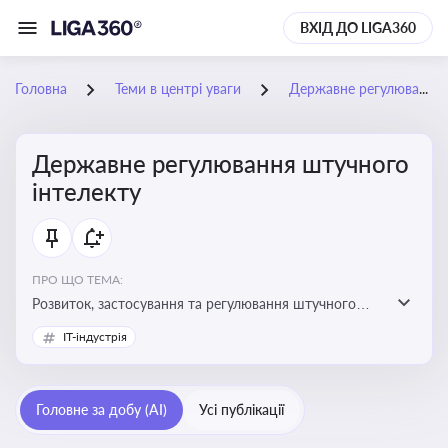
ВХІД ДО LIGA360
Головна
Теми в центрі уваги
Державне регулювання штучного інтелекту
Державне регулювання штучного
інтелекту
ПРО ЩО ТЕМА:
Розвиток, застосування та регулювання штучного
інтелекту в різних сферах — від управління бізнесом
IT-індустрія
до державного сектора
Головне за добу (AI)
Усі публікації