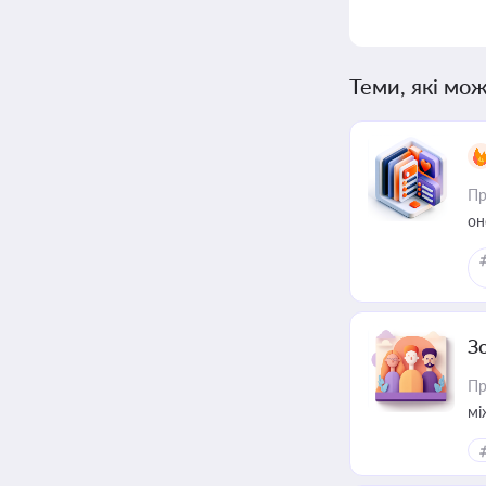
Теми, які мож
Пр
он
З
Пр
мі