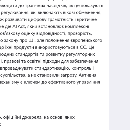
водити до трагічних наслідків, як це показують
регулювання, які включають вікові обмеження,
ож розвивати цифрову грамотність і критичне
е діє AI Act, який встановлює комплексні
в’язкову оцінку відповідності, прозорість,
го закону про ШІ, але положення європейського
що їхні продукти використовуються в ЄС. Це
родних стандартів та розвитку регуляторних
, правові та освітні підходи для забезпечення
о впроваджувати стандартизацію, контроль і
суспільства, а не становили загрозу. Активна
механізму є ключем до ефективного управління
о, офіційні джерела, на основі яких
к