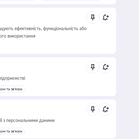
щують ефективність, функціональність або
його використання
підприємстві
ом та зв'язок
 дії з персональними даними
ом та зв'язок