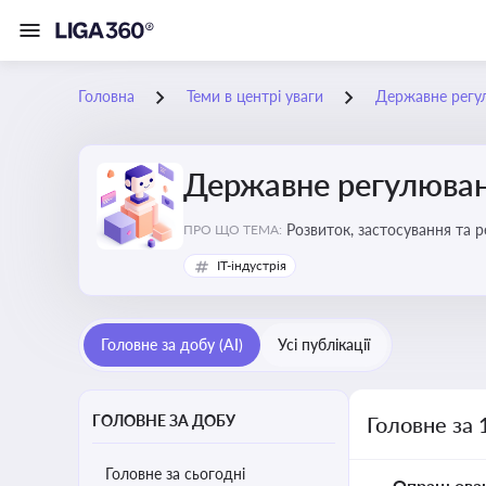
Головна
Теми в центрі уваги
Державне регу
Державне регулюван
Розвиток, застосування та 
ПРО ЩО ТЕМА:
IT-індустрія
Головне за добу (AI)
Усі публікації
ГОЛОВНЕ ЗА ДОБУ
Головне за 
Головне за сьогодні
Опрацьова