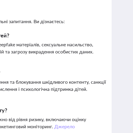
ьні запитання. Ви дізнаєтесь:
тей?
epfake матеріалів, сексуальне насильство,
цій та загрозу викрадення особистих даних.
?
ння та блокування шкідливого контенту, санкції
слення і психологічна підтримка дітей.
ту?
жно від рівня ризику, включаючи оцінку
аркетинговий моніторинг.
Джерело