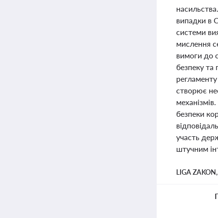
насильства
випадки в 
системи вия
мислення се
вимоги до с
безпеку та
регламенту
створює не
механізмів.
безпеки кор
відповідаль
участь дер
штучним ін
LIGA ZAKON