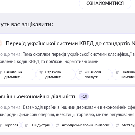
ОЗНАЙОМИТИСЯ
уть вас зацікавити:
Перехід української системи КВЕД до стандартів 
о що тема:
Тема охоплює перехід української системи класифікації в
овлення кодів КВЕД та пов'язані нормативні зміни
Банківська
Страхова
Фінансові
Паливн
діяльність
діяльність
послуги
компле
овнішньоекономічна діяльність
+10
о що тема:
Взаємодія країни з іншими державами в економічній сфері
жнародні фінансові операції, інвестиції, торгівлю, митне регулювання
Торгівля
IT-індустрія
Агропромисловий комплекс
Металу