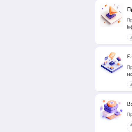
П
Пр
ін
Е
Пр
мо
В
Пр