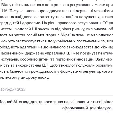
. Відсутність належного контролю та регулювання може приз
США. Тому важливо впроваджувати чіткі державні механізми 
влення шкідливого контенту та санкції за порушення, а так
ред дітей і дорослих. На рівні правового регулювання ЄС уж
истем і моделей ШІ залежно від рівня ризику, включаючи обо
 пост-маркетинговий моніторинг. Україна поки не має власно
 можуть застосовуватися до українських постачальників, як
обхідність адаптації національного законодавства до міжна
 Таким чином, державне управління ШІ має поєднувати етичні
истувачів, особливо дітей, та підтримки інновацій. Важлив
ність за використання ШІ, щоб технології служили розвитку 
жави, бізнесу та громадськості у формуванні регуляторного 
телектом у цифрову епоху.
,
16 грудня 2025
Повний AI-огляд дня та посилання на всі новини, статті, віде
сформований цей підсумо