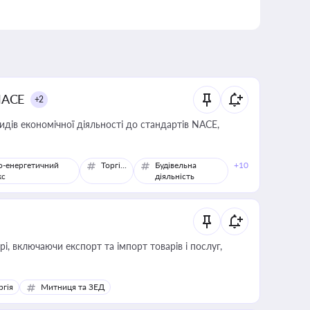
NACE
+2
идів економічної діяльності до стандартів NACE,
о-енергетичний
Торгівля
Будівельна
+10
кс
діяльність
, включаючи експорт та імпорт товарів і послуг,
ргія
Митниця та ЗЕД