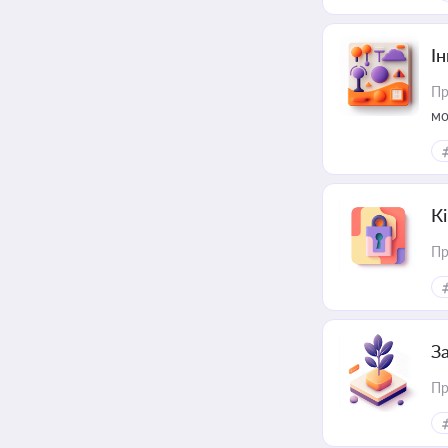
Ін
Пр
мо
К
Пр
З
Пр