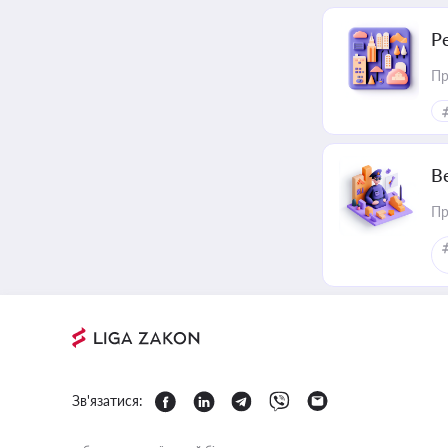
Р
Пр
В
Пр
Зв'язатися: