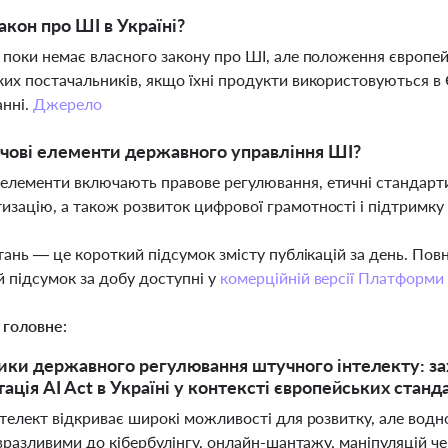
закон про ШІ в Україні?
і поки немає власного закону про ШІ, але положення європе
ких постачальників, якщо їхні продукти використовуються в
нні.
Джерело
чові елементи державного управління ШІ?
елементи включають правове регулювання, етичні стандарти,
изацію, а також розвиток цифрової грамотності і підтримку
тань — це короткий підсумок змісту публікацій за день. По
 підсумок за добу доступні у
комерційній версії Платформи
 головне:
ики державного регулювання штучного інтелекту: зах
ація AI Act в Україні у контексті європейських станд
елект відкриває широкі можливості для розвитку, але водно
 вразливими до кібербулінгу, онлайн-шантажу, маніпуляцій ч