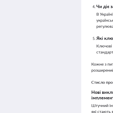
Чи діє 
В Україн
українсь
регулюва
Які клю
Ключові 
стандарт
Кожне з пи
розширений
Стисло про
Нові викл
імплемент
Штучний інт
які стають