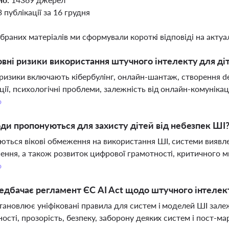
3 публікації за 16 грудня
ібраних матеріалів ми сформували короткі відповіді на актуал
овні ризики використання штучного інтелекту для ді
ризики включають кібербулінг, онлайн-шантаж, створення de
ції, психологічні проблеми, залежність від онлайн-комуніка
о
оди пропонуються для захисту дітей від небезпек ШІ
ться вікові обмеження на використання ШІ, системи виявле
ення, а також розвиток цифрової грамотності, критичного ми
о
дбачає регламент ЄС AI Act щодо штучного інтелек
становлює уніфіковані правила для систем і моделей ШІ зале
ності, прозорість, безпеку, заборону деяких систем і пост-м