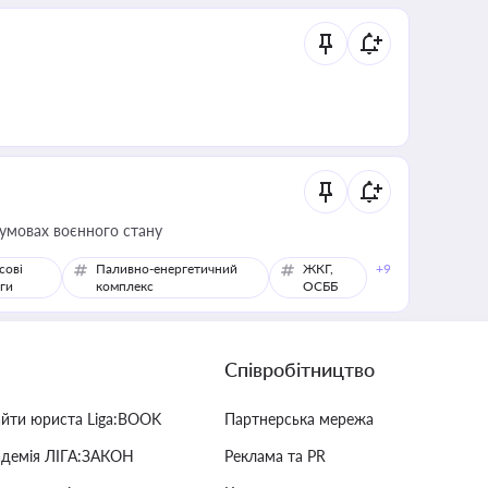
 умовах воєнного стану
сові
Паливно-енергетичний
ЖКГ,
+9
ги
комплекс
ОСББ
Співробітництво
айти юриста Liga:BOOK
Партнерська мережа
адемія ЛІГА:ЗАКОН
Реклама та PR