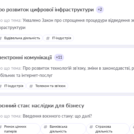
ро розвиток цифрової інфраструктури
+2
о що тема:
Ухвалено Закон про спрощення процедури відведення зе
фраструктури
Будівельна діяльність
IT-індустрія
лектронні комунікації
+11
о що тема:
Про розвиток технологій зв'язку, зміни в законодавстві, 
більних та інтернет-послуг
IT-індустрія
Телеком та зв'язок
оєнний стан: наслідки для бізнесу
о що тема:
Введення воєнного стану: що далі?
Ринок цінних
Банківська
Страхова
паперів
діяльність
діяльність