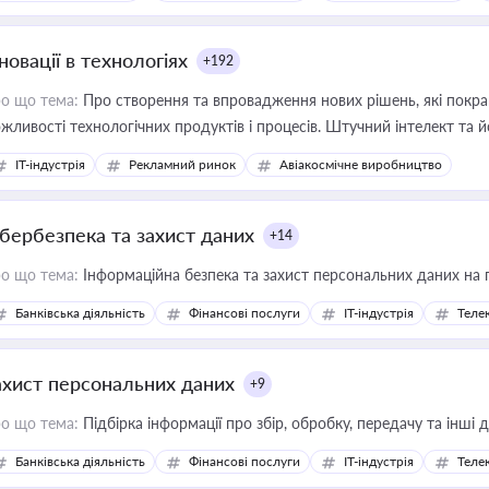
новації в технологіях
+192
о що тема:
Про створення та впровадження нових рішень, які покра
жливості технологічних продуктів і процесів. Штучний інтелект та 
IT-індустрія
Рекламний ринок
Авіакосмічне виробництво
ібербезпека та захист даних
+14
о що тема:
Інформаційна безпека та захист персональних даних на 
Банківська діяльність
Фінансові послуги
IT-індустрія
Телек
ахист персональних даних
+9
о що тема:
Підбірка інформації про збір, обробку, передачу та інші
Банківська діяльність
Фінансові послуги
IT-індустрія
Телек