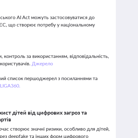
йського AI Act можуть застосовуватися до
 ЄС, що створює потребу у національному
 контроль за використанням, відповідальність,
 користувачів.
Джерело
вний список першоджерел з посиланнями та
 LIGA360.
ист дітей від цифрових загроз та
артів
час створює значні ризики, особливо для дітей,
ерез deepfake та інших форм цифрового