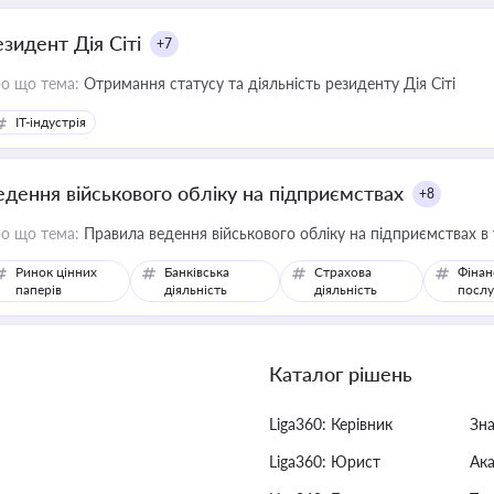
езидент Дія Сіті
+7
о що тема:
Отримання статусу та діяльність резиденту Дія Сіті
IT-індустрія
едення військового обліку на підприємствах
+8
о що тема:
Правила ведення військового обліку на підприємствах в
Ринок цінних
Банківська
Страхова
Фінан
паперів
діяльність
діяльність
послу
Каталог рішень
Liga360: Керівник
Зн
Liga360: Юрист
Ак