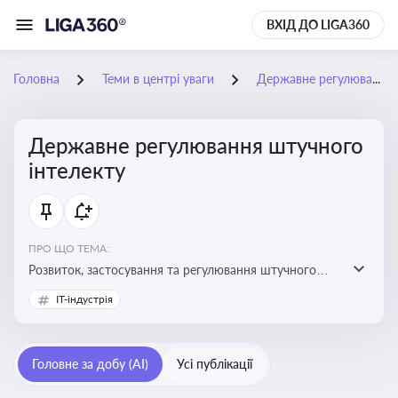
ВХІД ДО LIGA360
Головна
Теми в центрі уваги
Державне регулювання штучного інтелекту
Державне регулювання штучного
інтелекту
ПРО ЩО ТЕМА:
Розвиток, застосування та регулювання штучного
інтелекту в різних сферах — від управління бізнесом
IT-індустрія
до державного сектора
Головне за добу (AI)
Усі публікації