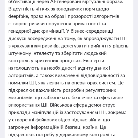
об'єктивації через AI-генеровані віртуальні образи.
Відсутність чітких законодавчих норм щодо
deepfake, права на образ і прозорості алгоритмів
створює ризики порушення приватності та
гендерної дискримінації. У бізнес-середовищі
дискусії зосереджені на тому, як впроваджувати ШІ
з урахуванням ризиків, делегувати прийняття рішень
штучному інтелекту та зберігати людський
контроль у критичних процесах. Експерти
наголошують на необхідності аудиту даних і
алгоритмів, а також визначенні відповідальності за
помилки ШІ, яка лежить на операторах систем. Це
підкреслює важливість розробки регуляторних
механізмів, що забезпечать безпечне та ефективне
використання ШІ. Військова сфера демонструє
приклади маніпуляцій із застосуванням ШІ, зокрема
у створенні фейкових відео під час війни, що
загрожує інформаційній безпеці країни. Це
підкреслює потребу у державному контролі та