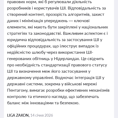
правових норм, які б регулювали діяльність
розробників і користувачів ШІ. Відповідальність за
створений контент, прозорість алгоритмів, захист
даних і мінімізація упереджень — ключові
елементи, які мають бути закріплені у національних
стратегіях та законодавстві. Важливим аспектом є і
юридична відповідальність за застосування ШІ у
офіційних процедурах, що ілюструє випадок із
недійсністю шлюбу через використання ШІ-
генерованих обітниць у Нідерландах. Це свідчить
про необхідність стандартизації правового статусу
ШІ та визначення меж його застосування у
державному управлінні. Водночас інтеграція ШІ у
державні системи, зокрема у військові мережі
Пентагону, вимагає розробки ефективних механізмів
контролю та етичного нагляду, що забезпечать
баланс між інноваціями та безпекою.
LIGA ZAKON,
14 січня 2026