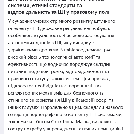
системи, етичні стандарти та
відповідальність за ШІ у правовому полі
У сучасних умовах стрімкого розвитку штучного
інтелекту (ШІ) державне регулювання набуває
особливої актуальності. Військове застосування
автономних дронів з ШІ, як у випадку з
українськими дронами Bumblebee, демонструє
високий рівень технологічної автономії та
ефективності, що водночас породжує складні
питання щодо контролю, відповідальності та
правового статусу таких систем. Цей приклад
підкреслює необхідність створення чітких
регуляторних механізмів для безпечного та
етичного використання ШІ у військовій сфері та
інших галузях. Паралельно з цим, скандали навколо
генерації порнографічного контенту ШІ-системами,
зокрема чат-ботом Grok Ілона Маска, виявляють
гостру потребу у впровадженні етичних принципів і