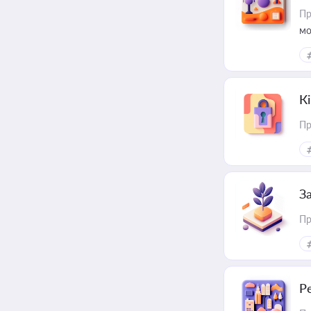
Пр
мо
К
Пр
З
Пр
Р