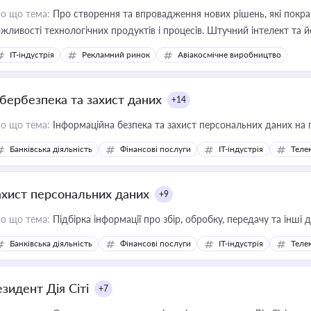
о що тема:
Про створення та впровадження нових рішень, які покра
жливості технологічних продуктів і процесів. Штучний інтелект та 
IT-індустрія
Рекламний ринок
Авіакосмічне виробництво
ібербезпека та захист даних
+14
о що тема:
Інформаційна безпека та захист персональних даних на 
Банківська діяльність
Фінансові послуги
IT-індустрія
Телек
ахист персональних даних
+9
о що тема:
Підбірка інформації про збір, обробку, передачу та інші
Банківська діяльність
Фінансові послуги
IT-індустрія
Телек
езидент Дія Сіті
+7