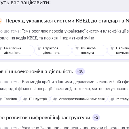
уть вас зацікавити:
Перехід української системи КВЕД до стандартів 
о що тема:
Тема охоплює перехід української системи класифікації в
овлення кодів КВЕД та пов'язані нормативні зміни
Банківська
Страхова
Фінансові
Паливн
діяльність
діяльність
послуги
компле
овнішньоекономічна діяльність
+10
о що тема:
Взаємодія країни з іншими державами в економічній сфері
жнародні фінансові операції, інвестиції, торгівлю, митне регулювання
Торгівля
IT-індустрія
Агропромисловий комплекс
Металу
ро розвиток цифрової інфраструктури
+2
о що тема:
Ухвалено Закон про спрощення процедури відведення зе