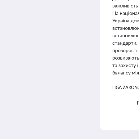
важливість 
На націона
Україна дем
встановлюю
встановлює 
стандарти,
прозорості 
розвивають
та захисту
балансу мі
LIGA ZAKON