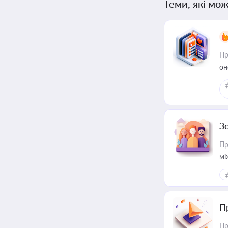
Теми, які мож
Пр
он
З
Пр
мі
П
Пр