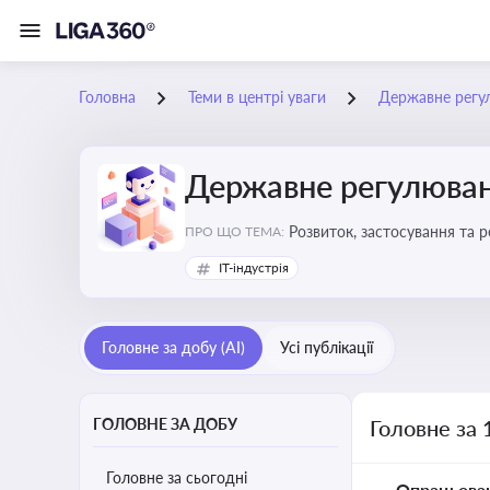
Головна
Теми в центрі уваги
Державне регу
Державне регулюван
Розвиток, застосування та 
ПРО ЩО ТЕМА:
IT-індустрія
Головне за добу (AI)
Усі публікації
ГОЛОВНЕ ЗА ДОБУ
Головне за 
Головне за сьогодні
Опрацьова