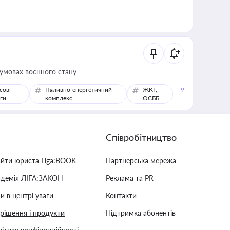
 умовах воєнного стану
сові
Паливно-енергетичний
ЖКГ,
+9
ги
комплекс
ОСББ
Співробітництво
айти юриста Liga:BOOK
Партнерська мережа
адемія ЛІГА:ЗАКОН
Реклама та PR
и в центрі уваги
Контакти
 рішення і продукти
Підтримка абонентів