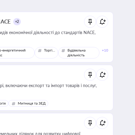
NACE
+2
идів економічної діяльності до стандартів NACE,
о-енергетичний
Торгівля
Будівельна
+10
кс
діяльність
, включаючи експорт та імпорт товарів і послуг,
ргія
Митниця та ЗЕД
мельних ділянок для розвитку цифрової