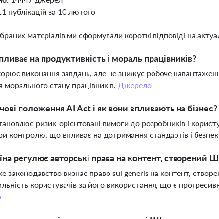
11 публікацій за 10 лютого
ібраних матеріалів ми сформували короткі відповіді на актуал
пливає на продуктивність і мораль працівників?
орює виконання завдань, але не знижує робоче навантаженн
 морального стану працівників.
Джерело
чові положення AI Act і як вони впливають на бізнес?
становлює ризик-орієнтовані вимоги до розробників і користу
и контролю, що впливає на дотримання стандартів і безпеку
їна регулює авторські права на контент, створений Ш
ке законодавство визнає право sui generis на контент, створ
альність користувачів за його використання, що є прогресивн
о