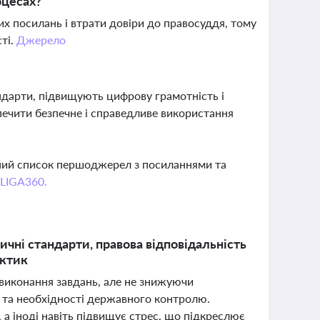
оцесах?
 посилань і втрати довіри до правосуддя, тому
ті.
Джерело
ндарти, підвищують цифрову грамотність і
печити безпечне і справедливе використання
вний список першоджерел з посиланнями та
 LIGA360.
чні стандарти, правова відповідальність
актик
виконання завдань, але не знижуючи
 та необхідності державного контролю.
а іноді навіть підвищує стрес, що підкреслює