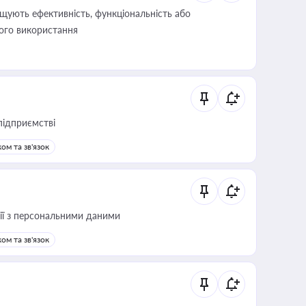
щують ефективність, функціональність або
його використання
підприємстві
ом та зв'язок
 дії з персональними даними
ом та зв'язок