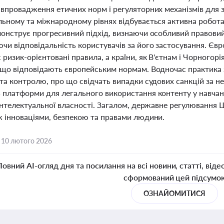
впровадження етичних норм і регуляторних механізмів для за
льному та міжнародному рівнях відбувається активна робот
онструє прогресивний підхід, визнаючи особливий правовий 
чи відповідальність користувачів за його застосування. Єв
ризик-орієнтовані правила, а країни, як В'єтнам і Чорногорія
 що відповідають європейським нормам. Водночас практика з
та контролю, про що свідчать випадки судових санкцій за н
 платформи для легального використання контенту у навчан
 інтелектуальної власності. Загалом, державне регулювання
ж інноваціями, безпекою та правами людини.
,
10 лютого 2026
Повний AI-огляд дня та посилання на всі новини, статті, віде
сформований цей підсумо
ОЗНАЙОМИТИСЯ