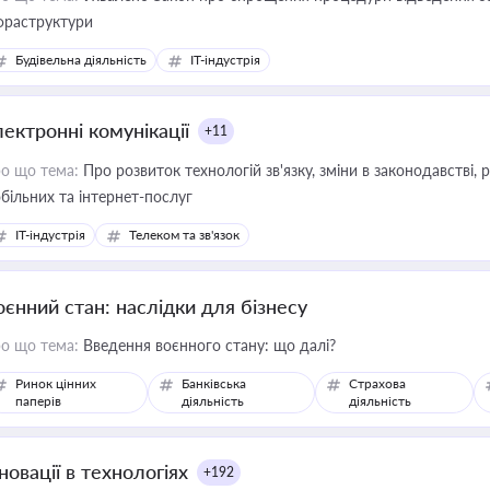
фраструктури
Будівельна діяльність
IT-індустрія
лектронні комунікації
+11
о що тема:
Про розвиток технологій зв'язку, зміни в законодавстві, 
більних та інтернет-послуг
IT-індустрія
Телеком та зв'язок
оєнний стан: наслідки для бізнесу
о що тема:
Введення воєнного стану: що далі?
Ринок цінних
Банківська
Страхова
паперів
діяльність
діяльність
новації в технологіях
+192