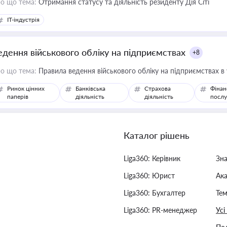
о що тема:
Отримання статусу та діяльність резиденту Дія Сіті
IT-індустрія
едення військового обліку на підприємствах
+8
о що тема:
Правила ведення військового обліку на підприємствах в
Ринок цінних
Банківська
Страхова
Фінан
паперів
діяльність
діяльність
послу
Каталог рішень
Liga360: Керівник
Зн
Liga360: Юрист
Ак
Liga360: Бухгалтер
Тем
Liga360: PR-менеджер
Усі