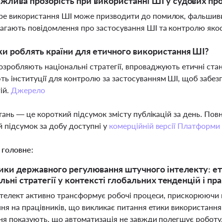
жлива прозорість при використанні ШІ у судових пр
е використання ШІ може призводити до помилок, фальшивих
агають повідомлення про застосування ШІ та контролю якос
ки роблять країни для етичного використання ШІ?
озробляють національні стратегії, впроваджують етичні ста
ь інституції для контролю за застосуванням ШІ, щоб забез
ій.
Джерело
тань — це короткий підсумок змісту публікацій за день. По
 підсумок за добу доступні у
комерційній версії Платформи
 головне:
ики державного регулювання штучного інтелекту: ети
льні стратегії у контексті глобальних тенденцій і пр
телект активно трансформує робочі процеси, прискорюючи 
ня на працівників, що викликає питання етики використання
я показують, що автоматизація не завжди полегшує роботу, 