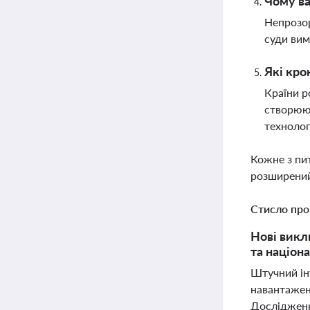
Чому ва
Непрозор
суди вим
Які кро
Країни р
створюют
технолог
Кожне з пи
розширений
Стисло про
Нові викл
та націона
Штучний ін
навантажен
Дослідженн