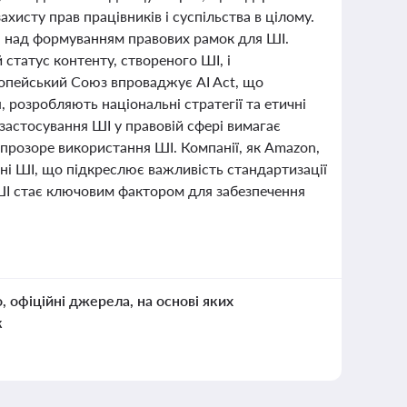
хисту прав працівників і суспільства в цілому.
а над формуванням правових рамок для ШІ.
статус контенту, створеного ШІ, і
ропейський Союз впроваджує AI Act, що
, розробляють національні стратегії та етичні
астосування ШІ у правовій сфері вимагає
епрозоре використання ШІ. Компанії, як Amazon,
ні ШІ, що підкреслює важливість стандартизації
 ШІ стає ключовим фактором для забезпечення
о, офіційні джерела, на основі яких
к