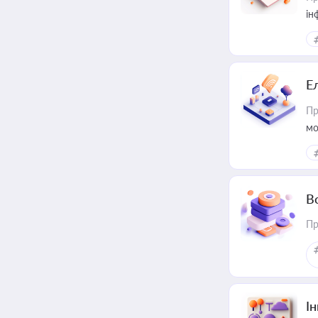
ін
Е
Пр
мо
В
Пр
Ін