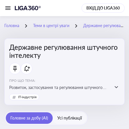
ВХІД ДО LIGA360
Головна
Теми в центрі уваги
Державне регулювання штучного інтелекту
Державне регулювання штучного
інтелекту
ПРО ЩО ТЕМА:
Розвиток, застосування та регулювання штучного
інтелекту в різних сферах — від управління бізнесом
IT-індустрія
до державного сектора
Головне за добу (AI)
Усі публікації