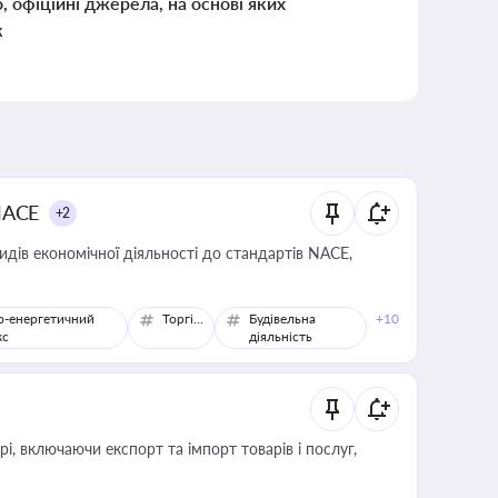
о, офіційні джерела, на основі яких
к
NACE
+2
идів економічної діяльності до стандартів NACE,
о-енергетичний
Торгівля
Будівельна
+10
кс
діяльність
, включаючи експорт та імпорт товарів і послуг,