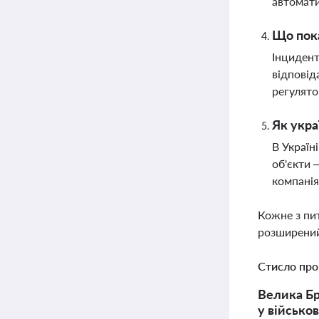
автомат
Що пока
Інцидент
відповід
регулято
Як укра
В Україн
об'єкти 
компанія
Кожне з пи
розширений
Стисло про
Велика Бр
у військов