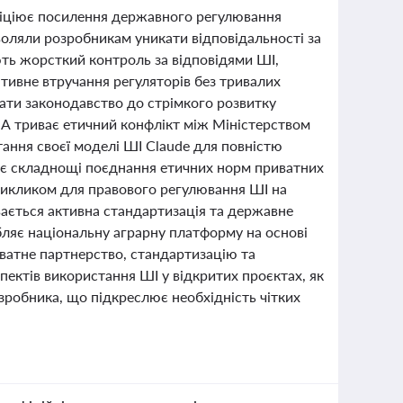
ініціює посилення державного регулювання
зволяли розробникам уникати відповідальності за
ть жорсткий контроль за відповідями ШІ,
ативне втручання регуляторів без тривалих
ати законодавство до стрімкого розвитку
А триває етичний конфлікт між Міністерством
ання своєї моделі ШІ Claude для повністю
рує складнощі поєднання етичних норм приватних
 викликом для правового регулювання ШІ на
вається активна стандартизація та державне
бляє національну аграрну платформу на основі
ватне партнерство, стандартизацію та
пектів використання ШІ у відкритих проєктах, як
зробника, що підкреслює необхідність чітких