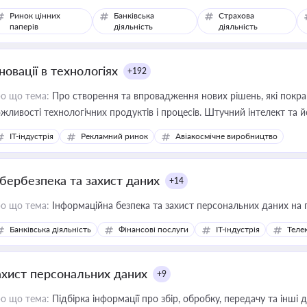
Ринок цінних
Банківська
Страхова
паперів
діяльність
діяльність
новації в технологіях
+192
о що тема:
Про створення та впровадження нових рішень, які покра
жливості технологічних продуктів і процесів. Штучний інтелект та 
IT-індустрія
Рекламний ринок
Авіакосмічне виробництво
ібербезпека та захист даних
+14
о що тема:
Інформаційна безпека та захист персональних даних на 
Банківська діяльність
Фінансові послуги
IT-індустрія
Телек
ахист персональних даних
+9
о що тема:
Підбірка інформації про збір, обробку, передачу та інші