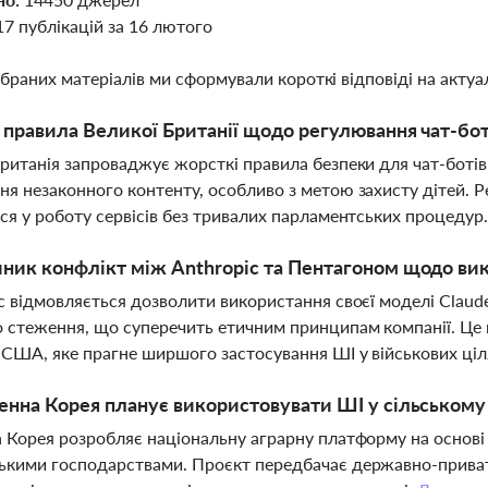
17 публікацій за 16 лютого
ібраних матеріалів ми сформували короткі відповіді на актуал
і правила Великої Британії щодо регулювання чат-бот
ританія запроваджує жорсткі правила безпеки для чат-ботів,
я незаконного контенту, особливо з метою захисту дітей. 
ся у роботу сервісів без тривалих парламентських процедур
ник конфлікт між Anthropic та Пентагоном щодо ви
c відмовляється дозволити використання своєї моделі Claude
 стеження, що суперечить етичним принципам компанії. Це 
США, яке прагне ширшого застосування ШІ у військових ціл
енна Корея планує використовувати ШІ у сільському
 Корея розробляє національну аграрну платформу на основі 
кими господарствами. Проєкт передбачає державно-приват