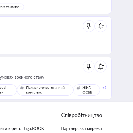
ом та зв'язок
 умовах воєнного стану
сові
Паливно-енергетичний
ЖКГ,
+9
ги
комплекс
ОСББ
Співробітництво
айти юриста Liga:BOOK
Партнерська мережа