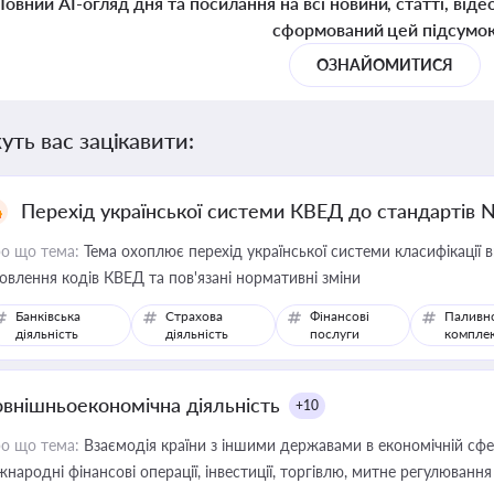
Повний AI-огляд дня та посилання на всі новини, статті, віде
сформований цей підсумо
ОЗНАЙОМИТИСЯ
уть вас зацікавити:
Перехід української системи КВЕД до стандартів 
о що тема:
Тема охоплює перехід української системи класифікації в
овлення кодів КВЕД та пов'язані нормативні зміни
Банківська
Страхова
Фінансові
Паливн
діяльність
діяльність
послуги
компле
овнішньоекономічна діяльність
+10
о що тема:
Взаємодія країни з іншими державами в економічній сфері
жнародні фінансові операції, інвестиції, торгівлю, митне регулювання