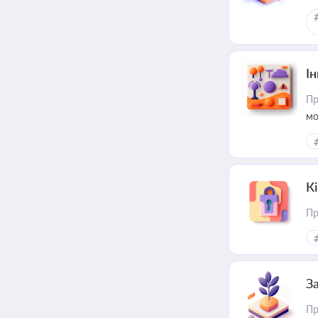
Ін
Пр
мо
К
Пр
З
Пр