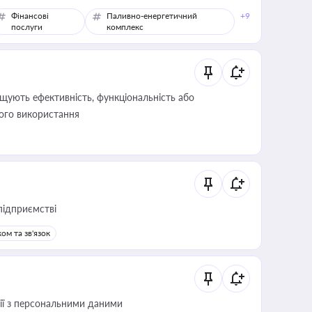
Фінансові
Паливно-енергетичний
+9
послуги
комплекс
щують ефективність, функціональність або
його використання
підприємстві
ом та зв'язок
 дії з персональними даними