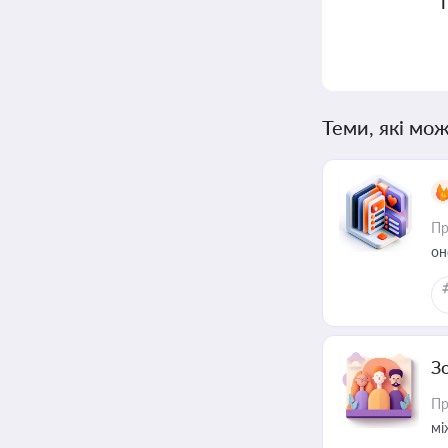
Теми, які мож
Пр
он
З
Пр
мі