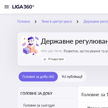
Головна
Теми в центрі уваги
Державне регу
Державне регулюван
Розвиток, застосування та 
ПРО ЩО ТЕМА:
IT-індустрія
Головне за добу (AI)
Усі публікації
ГОЛОВНЕ ЗА ДОБУ
Головне за 
Головне за сьогодні
Опрацьова