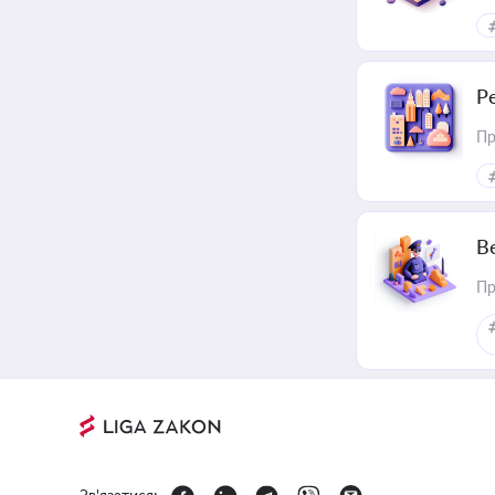
Р
Пр
В
Пр