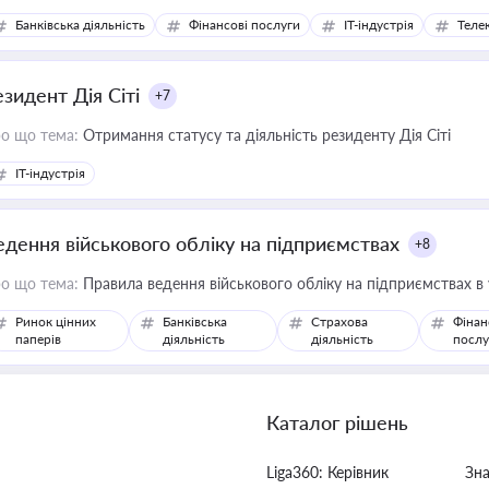
Банківська діяльність
Фінансові послуги
IT-індустрія
Телек
езидент Дія Сіті
+7
о що тема:
Отримання статусу та діяльність резиденту Дія Сіті
IT-індустрія
едення військового обліку на підприємствах
+8
о що тема:
Правила ведення військового обліку на підприємствах в
Ринок цінних
Банківська
Страхова
Фінан
паперів
діяльність
діяльність
послу
Каталог рішень
Liga360: Керівник
Зн