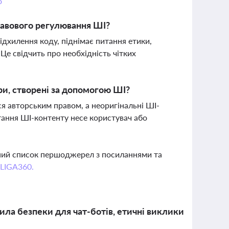
о
равового регулювання ШІ?
ідхилення коду, піднімає питання етики,
Це свідчить про необхідність чітких
ри, створені за допомогою ШІ?
я авторським правом, а неоригінальні ШІ-
стання ШІ-контенту несе користувач або
вний список першоджерел з посиланнями та
 LIGA360.
ла безпеки для чат-ботів, етичні виклики