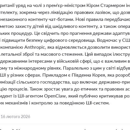
Британії уряд на чолі з прем'єр-міністром Кіром Стармером 
телекту, зокрема через ліквідацію правових лазівок, що до
незаконного контенту чат-ботами. Нові правила передбачаю
метою захисту дітей від шкідливого контенту, а також опер
ьких процедур. Це свідчить про прагнення держави адаптув
 і підвищити безпеку цифрового середовища. Водночас у СШ
 компанією Anthropic, яка відмовляється дозволити використ
 летальної зброї та масового стеження. Цей випадок ілюст
з державними інтересами у військовій сфері, що є важливим
му та міжнародному рівнях. Паралельно з цим у світі відбу
 ШІ у різних сферах. Прикладом є Південна Корея, яка розро
имізації сільського господарства, що включає державно-при
ію процесів. Також зростає увага до етичних та правових ас
цидент із ШІ-агентом OpenClaw, який публічно критикував ро
их механізмів і контролю за поведінкою ШІ-систем.
,
16 лютого 2026