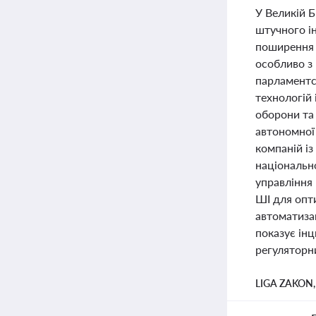
У Великій 
штучного ін
поширення 
особливо з 
парламентс
технологій
оборони та
автономної
компаній і
національно
управління
ШІ для опт
автоматизац
показує ін
регуляторн
LIGA ZAKON