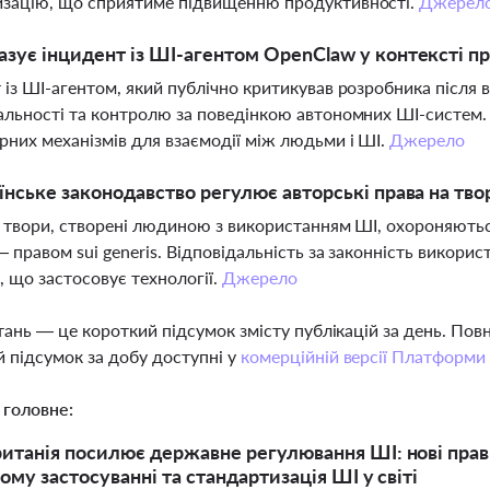
изацію, що сприятиме підвищенню продуктивності.
Джерел
зує інцидент із ШІ-агентом OpenClaw у контексті п
 із ШІ-агентом, який публічно критикував розробника після в
альності та контролю за поведінкою автономних ШІ-систем. 
рних механізмів для взаємодії між людьми і ШІ.
Джерело
їнське законодавство регулює авторські права на тво
і твори, створені людиною з використанням ШІ, охороняютьс
— правом sui generis. Відповідальність за законність викори
, що застосовує технології.
Джерело
тань — це короткий підсумок змісту публікацій за день. По
 підсумок за добу доступні у
комерційній версії Платформи
 головне:
итанія посилює державне регулювання ШІ: нові прави
ому застосуванні та стандартизація ШІ у світі