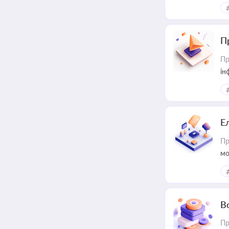
П
Пр
ін
Е
Пр
мо
В
Пр