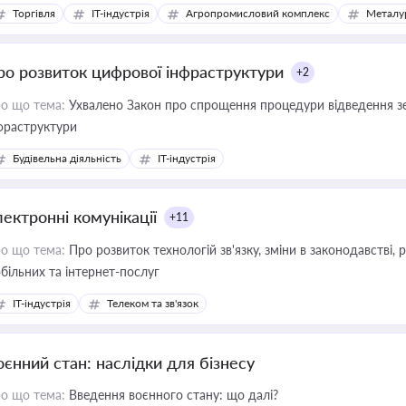
Торгівля
IT-індустрія
Агропромисловий комплекс
Металу
ро розвиток цифрової інфраструктури
+2
о що тема:
Ухвалено Закон про спрощення процедури відведення зе
фраструктури
Будівельна діяльність
IT-індустрія
лектронні комунікації
+11
о що тема:
Про розвиток технологій зв'язку, зміни в законодавстві, 
більних та інтернет-послуг
IT-індустрія
Телеком та зв'язок
оєнний стан: наслідки для бізнесу
о що тема:
Введення воєнного стану: що далі?