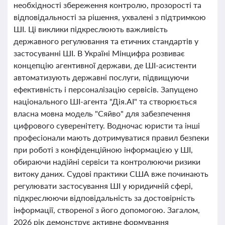
необхідності збереження контролю, прозорості та
відповідальності за рішення, ухвалені з підтримкою
ШІ. Ці виклики підкреслюють важливість
державного регулювання та етичних стандартів у
застосуванні ШІ. В Україні Мінцифра розвиває
концепцію агентивної держави, де ШІ-асистенти
автоматизують державні послуги, підвищуючи
ефективність і персоналізацію сервісів. Запущено
національного ШІ-агента "Дія.AI" та створюється
власна мовна модель "Сяйво" для забезпечення
цифрового суверенітету. Водночас юристи та інші
професіонали мають дотримуватися правил безпеки
при роботі з конфіденційною інформацією у ШІ,
обираючи надійні сервіси та контролюючи ризики
витоку даних. Судові практики США вже починають
регулювати застосування ШІ у юридичній сфері,
підкреслюючи відповідальність за достовірність
інформації, створеної з його допомогою. Загалом,
2026 рік демонструє активне формування