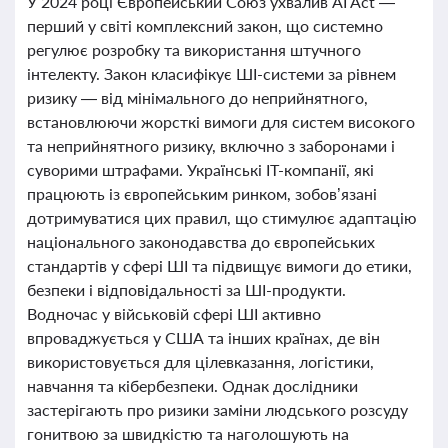
У 2024 році Європейський Союз ухвалив AI Act —
перший у світі комплексний закон, що системно
регулює розробку та використання штучного
інтелекту. Закон класифікує ШІ-системи за рівнем
ризику — від мінімального до неприйнятного,
встановлюючи жорсткі вимоги для систем високого
та неприйнятного ризику, включно з заборонами і
суворими штрафами. Українські IT-компанії, які
працюють із європейським ринком, зобов’язані
дотримуватися цих правил, що стимулює адаптацію
національного законодавства до європейських
стандартів у сфері ШІ та підвищує вимоги до етики,
безпеки і відповідальності за ШІ-продукти.
Водночас у військовій сфері ШІ активно
впроваджується у США та інших країнах, де він
використовується для цілевказання, логістики,
навчання та кібербезпеки. Однак дослідники
застерігають про ризики заміни людського розсуду
гонитвою за швидкістю та наголошують на