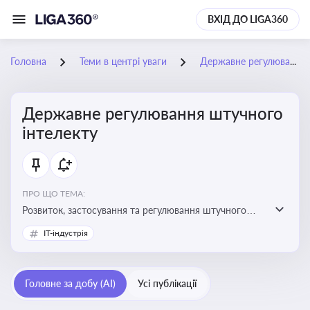
ВХІД ДО LIGA360
Головна
Теми в центрі уваги
Державне регулювання штучного інтелекту
Державне регулювання штучного
інтелекту
ПРО ЩО ТЕМА:
Розвиток, застосування та регулювання штучного
інтелекту в різних сферах — від управління бізнесом
IT-індустрія
до державного сектора
Головне за добу (AI)
Усі публікації