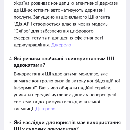
Україна розвиває концепцію агентивної держави,
де ШІ-асистенти автоматизують державні
послуги. Запущено національного ШІ-агента
"Дія.AI" і створюється власна мовна модель
"Сяйво" для забезпечення цифрового
суверенітету та підвищення ефективності
держуправління.
Джерело
Які ризики пов’язані з використанням ШІ
адвокатами?
Використання ШІ адвокатами можливе, але
вимагає контролю ризиків витоку конфіденційної
інформації. Важливо обирати надійні сервіси,
уникати передачі чутливих даних у неперевірені
системи та дотримуватися адвокатської
таємниці.
Джерело
Які наслідки для юристів має використання
ШІ у судових документах?