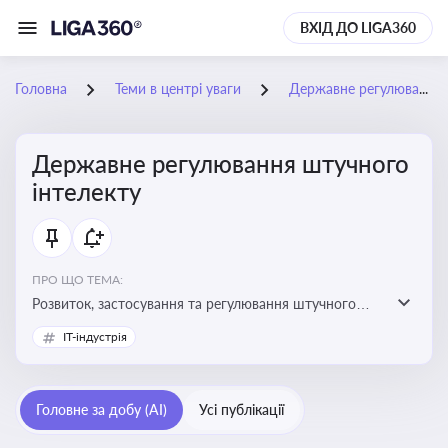
ВХІД ДО LIGA360
Головна
Теми в центрі уваги
Державне регулювання штучного інтелекту
Державне регулювання штучного
інтелекту
ПРО ЩО ТЕМА:
Розвиток, застосування та регулювання штучного
інтелекту в різних сферах — від управління бізнесом
IT-індустрія
до державного сектора
Головне за добу (AI)
Усі публікації