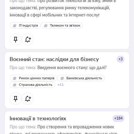
Про що тема:
Про розвиток технологій зв'язку, зміни в
законодавстві, регулювання ринку телекомунікацій,
інновації в сфері мобільних та інтернет-послуг
IT-індустрія
Телеком та зв'язок
Воєнний стан: наслідки для бізнесу
+3
Про що тема:
Введення воєнного стану: що далі?
Ринок цінних паперів
Банківська діяльність
Страхова діяльність
+11
Інновації в технологіях
+184
Про що тема:
Про створення та впровадження нових
рішень, які покращують ефективність, функціональність