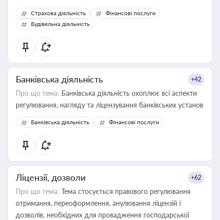
корисне для власника бізнесу, керівника, юриста або
Страхова діяльність
Фінансові послуги
бухгалтера під час оподаткування, приватизації, оренди
Будівельна діяльність
державного майна, корпоративних угод і перевірки
статусу суб'єктів оціночної діяльності
Банківська діяльність
+42
Про що тема:
Банківська діяльність охоплює всі аспекти
регулювання, нагляду та ліцензування банківських установ
Банківська діяльність
Фінансові послуги
Ліцензії, дозволи
+62
Про що тема:
Тема стосується правового регулювання
отримання, переоформлення, анулювання ліцензій і
дозволів, необхідних для провадження господарської