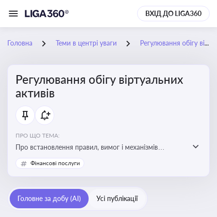
ВХІД ДО LIGA360
Головна
Теми в центрі уваги
Регулювання обігу віртуальних активів
Регулювання обігу віртуальних
активів
ПРО ЩО ТЕМА:
Про встановлення правил, вимог і механізмів
контролю за використанням, обігом та
Фінансові послуги
оподаткуванням віртуальних активів, таких як
криптовалюти
Головне за добу (AI)
Усі публікації