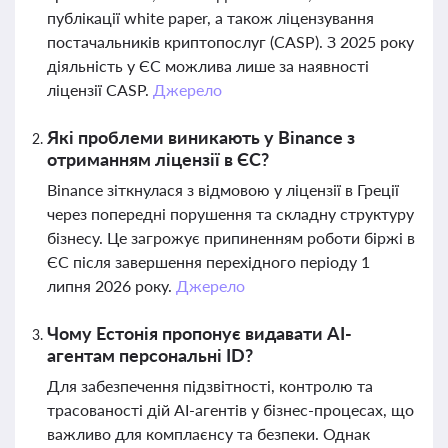
публікації white paper, а також ліцензування
постачальників криптопослуг (CASP). З 2025 року
діяльність у ЄС можлива лише за наявності
ліцензії CASP.
Джерело
Які проблеми виникають у Binance з
отриманням ліцензії в ЄС?
Binance зіткнулася з відмовою у ліцензії в Греції
через попередні порушення та складну структуру
бізнесу. Це загрожує припиненням роботи біржі в
ЄС після завершення перехідного періоду 1
липня 2026 року.
Джерело
Чому Естонія пропонує видавати AI-
агентам персональні ID?
Для забезпечення підзвітності, контролю та
трасованості дій AI-агентів у бізнес-процесах, що
важливо для комплаєнсу та безпеки. Однак