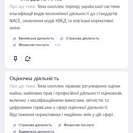
Про що тема:
Тема охоплює перехід української системи
класифікації видів економічної діяльності до стандартів
NACE, оновлення кодів КВЕД та пов'язані нормативні
зміни
Банківська діяльність
Страхова діяльність
Фінансові послуги
+13
Оціночна діяльність
Про що тема:
Тема охоплює правове регулювання оцінки
майна, майнових прав і професійної діяльності оцінювачів,
включно з кваліфікаційними вимогами, звітністю та
цифровими сервісами у сфері оціночної діяльності.
Відстеження нормативних і медійних змін у цій сфері
корисне для власника бізнесу, керівника, юриста або
Страхова діяльність
Фінансові послуги
бухгалтера під час оподаткування, приватизації, оренди
Будівельна діяльність