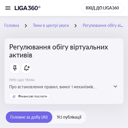
ВХІД ДО LIGA360
Головна
Теми в центрі уваги
Регулювання обігу віртуальних активів
Регулювання обігу віртуальних
активів
ПРО ЩО ТЕМА:
Про встановлення правил, вимог і механізмів
контролю за використанням, обігом та
Фінансові послуги
оподаткуванням віртуальних активів, таких як
криптовалюти
Головне за добу (AI)
Усі публікації