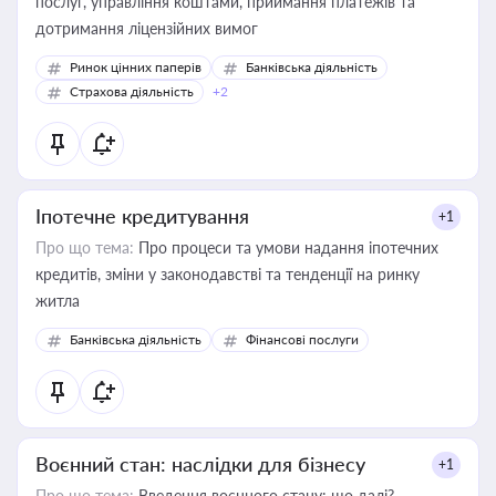
послуг, управління коштами, приймання платежів та
дотримання ліцензійних вимог
Ринок цінних паперів
Банківська діяльність
Страхова діяльність
+2
Іпотечне кредитування
+1
Про що тема:
Про процеси та умови надання іпотечних
кредитів, зміни у законодавстві та тенденції на ринку
житла
Банківська діяльність
Фінансові послуги
Воєнний стан: наслідки для бізнесу
+1
Про що тема:
Введення воєнного стану: що далі?