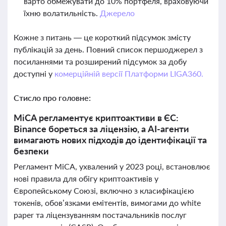
варто обмежувати до 10% портфеля, враховуючи
їхню волатильність.
Джерело
Кожне з питань — це короткий підсумок змісту
публікацій за день. Повний список першоджерел з
посиланнями та розширений підсумок за добу
доступні у
комерційній версії Платформи LIGA360.
Стисло про головне:
MiCA регламентує криптоактиви в ЄС:
Binance бореться за ліцензію, а AI-агенти
вимагають нових підходів до ідентифікації та
безпеки
Регламент MiCA, ухвалений у 2023 році, встановлює
нові правила для обігу криптоактивів у
Європейському Союзі, включно з класифікацією
токенів, обов’язками емітентів, вимогами до white
paper та ліцензуванням постачальників послуг