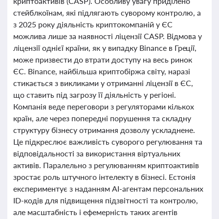
криптоактивів (CASP). Особливу увагу приділено
стейблкоїнам, які підлягають суворому контролю, а
з 2025 року діяльність криптокомпаній у ЄС
можлива лише за наявності ліцензії CASP. Відмова у
ліцензії однієї країни, як у випадку Binance в Греції,
може призвести до втрати доступу на весь ринок
ЄС. Binance, найбільша криптобіржа світу, наразі
стикається з викликами у отриманні ліцензії в ЄС,
що ставить під загрозу її діяльність у регіоні.
Компанія веде переговори з регуляторами кількох
країн, але через попередні порушення та складну
структуру бізнесу отримання дозволу ускладнене.
Це підкреслює важливість суворого регулювання та
відповідальності за використання віртуальних
активів. Паралельно з регулюванням криптоактивів
зростає роль штучного інтелекту в бізнесі. Естонія
експериментує з наданням AI-агентам персональних
ID-кодів для підвищення підзвітності та контролю,
але масштабність і ефемерність таких агентів