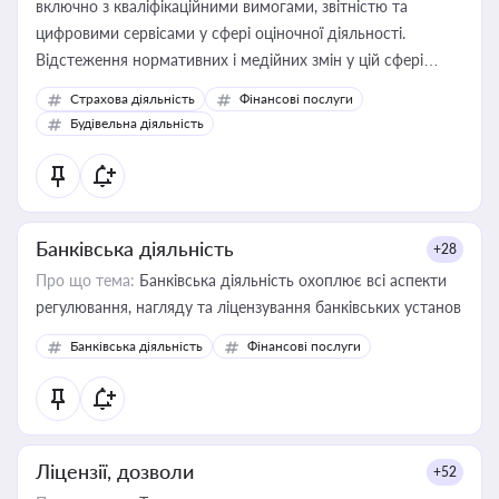
включно з кваліфікаційними вимогами, звітністю та
цифровими сервісами у сфері оціночної діяльності.
Відстеження нормативних і медійних змін у цій сфері
корисне для власника бізнесу, керівника, юриста або
Страхова діяльність
Фінансові послуги
бухгалтера під час оподаткування, приватизації, оренди
Будівельна діяльність
державного майна, корпоративних угод і перевірки
статусу суб'єктів оціночної діяльності
Банківська діяльність
+28
Про що тема:
Банківська діяльність охоплює всі аспекти
регулювання, нагляду та ліцензування банківських установ
Банківська діяльність
Фінансові послуги
Ліцензії, дозволи
+52