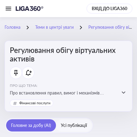
ВХІД ДО LIGA360
Головна
Теми в центрі уваги
Регулювання обігу віртуальних активів
Регулювання обігу віртуальних
активів
ПРО ЩО ТЕМА:
Про встановлення правил, вимог і механізмів
контролю за використанням, обігом та
Фінансові послуги
оподаткуванням віртуальних активів, таких як
криптовалюти
Головне за добу (AI)
Усі публікації