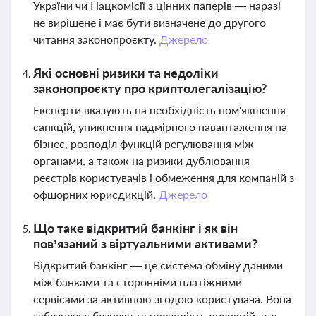
України чи Нацкомісії з цінних паперів — наразі
не вирішене і має бути визначене до другого
читання законопроєкту.
Джерело
Які основні ризики та недоліки
законопроєкту про криптолегалізацію?
Експерти вказують на необхідність пом'якшення
санкцій, уникнення надмірного навантаження на
бізнес, розподіл функцій регулювання між
органами, а також на ризики дублювання
реєстрів користувачів і обмеження для компаній з
офшорних юрисдикцій.
Джерело
Що таке відкритий банкінг і як він
пов’язаний з віртуальними активами?
Відкритий банкінг — це система обміну даними
між банками та сторонніми платіжними
сервісами за активною згодою користувача. Вона
забезпечує безпеку та прозорість операцій, що