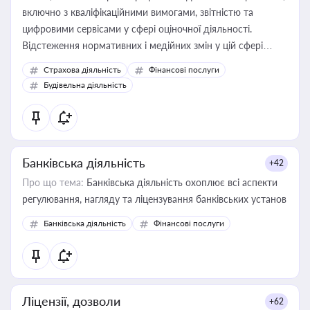
включно з кваліфікаційними вимогами, звітністю та
цифровими сервісами у сфері оціночної діяльності.
Відстеження нормативних і медійних змін у цій сфері
корисне для власника бізнесу, керівника, юриста або
Страхова діяльність
Фінансові послуги
бухгалтера під час оподаткування, приватизації, оренди
Будівельна діяльність
державного майна, корпоративних угод і перевірки
статусу суб'єктів оціночної діяльності
Банківська діяльність
+42
Про що тема:
Банківська діяльність охоплює всі аспекти
регулювання, нагляду та ліцензування банківських установ
Банківська діяльність
Фінансові послуги
Ліцензії, дозволи
+62