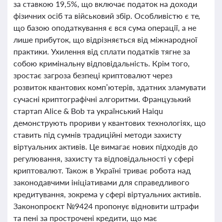
за ставкою 19,5%, що включає податок на доходи
фізичних осіб та військовий збір. Особливістю є те,
що базою оподаткування є вся сума операції, а не
лише прибуток, що відрізняється від міжнародної
практики. Ухилення від сплати податків тягне за
собою кримінальну відповідальність. Крім того,
зростає загроза безпеці криптовалют через
розвиток квантових комп’ютерів, здатних зламувати
сучасні криптографічні алгоритми. Французький
стартап Alice & Bob та український Haiqu
демонструють прориви у квантових технологіях, що
ставить під сумнів традиційні методи захисту
віртуальних активів. Це вимагає нових підходів до
регулювання, захисту та відповідальності у сфері
криптовалют. Також в Україні триває робота над
законодавчими ініціативами для справедливого
кредитування, зокрема у сфері віртуальних активів.
Законопроєкт №9424 пропонує відновити штрафи
та пені за прострочені кредити, що має