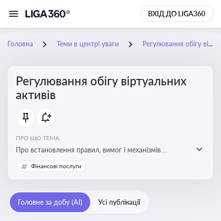
ВХІД ДО LIGA360
Головна
Теми в центрі уваги
Регулювання обігу віртуальних активів
Регулювання обігу віртуальних
активів
ПРО ЩО ТЕМА:
Про встановлення правил, вимог і механізмів
контролю за використанням, обігом та
Фінансові послуги
оподаткуванням віртуальних активів, таких як
криптовалюти
Головне за добу (AI)
Усі публікації