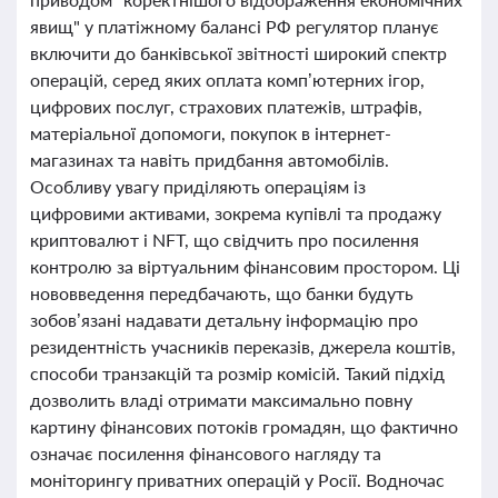
явищ" у платіжному балансі РФ регулятор планує
включити до банківської звітності широкий спектр
операцій, серед яких оплата комп’ютерних ігор,
цифрових послуг, страхових платежів, штрафів,
матеріальної допомоги, покупок в інтернет-
магазинах та навіть придбання автомобілів.
Особливу увагу приділяють операціям із
цифровими активами, зокрема купівлі та продажу
криптовалют і NFT, що свідчить про посилення
контролю за віртуальним фінансовим простором. Ці
нововведення передбачають, що банки будуть
зобов’язані надавати детальну інформацію про
резидентність учасників переказів, джерела коштів,
способи транзакцій та розмір комісій. Такий підхід
дозволить владі отримати максимально повну
картину фінансових потоків громадян, що фактично
означає посилення фінансового нагляду та
моніторингу приватних операцій у Росії. Водночас