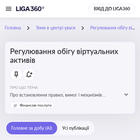
ВХІД ДО LIGA360
Головна
Теми в центрі уваги
Регулювання обігу віртуальних активів
Регулювання обігу віртуальних
активів
ПРО ЩО ТЕМА:
Про встановлення правил, вимог і механізмів
контролю за використанням, обігом та
Фінансові послуги
оподаткуванням віртуальних активів, таких як
криптовалюти
Головне за добу (AI)
Усі публікації