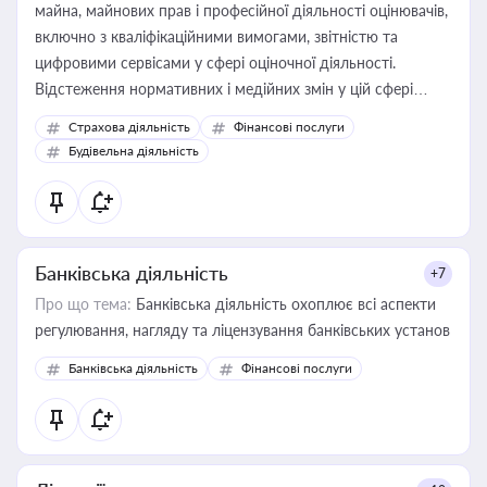
майна, майнових прав і професійної діяльності оцінювачів,
включно з кваліфікаційними вимогами, звітністю та
цифровими сервісами у сфері оціночної діяльності.
Відстеження нормативних і медійних змін у цій сфері
корисне для власника бізнесу, керівника, юриста або
Страхова діяльність
Фінансові послуги
бухгалтера під час оподаткування, приватизації, оренди
Будівельна діяльність
державного майна, корпоративних угод і перевірки
статусу суб'єктів оціночної діяльності
Банківська діяльність
+7
Про що тема:
Банківська діяльність охоплює всі аспекти
регулювання, нагляду та ліцензування банківських установ
Банківська діяльність
Фінансові послуги