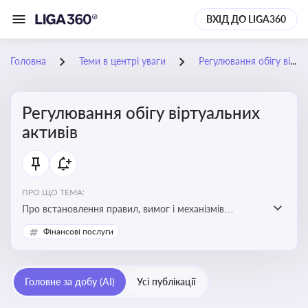
ВХІД ДО LIGA360
Головна
Теми в центрі уваги
Регулювання обігу віртуальних активів
Регулювання обігу віртуальних
активів
ПРО ЩО ТЕМА:
Про встановлення правил, вимог і механізмів
контролю за використанням, обігом та
Фінансові послуги
оподаткуванням віртуальних активів, таких як
криптовалюти
Головне за добу (AI)
Усі публікації