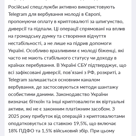
Російські спецслужби активно використовують
Telegram для вербування молоді в Європі,
пропонуючи оплату в криптовалюті за шпигунство,
диверсії та підпали. Ці операції спрямовані на вплив
на громадську думку та створення відчуття
нестабільності, а не лише на підрив допомоги
Україні. Особливо вразливими є молоді біженці, які
часто не мають стабільного статусу чи доходу в
країнах перебування. В Україні СБУ підтверджує, що
всі зафіксовані диверсії, пов’язані з РФ, розкриті, а
Telegram залишається основним каналом
вербування, де застосовуються методи шантажу
особистими даними. Законодавство України
визначає біткоїн та інші криптовалюти як віртуальні
активи, які не є законним платіжним засобом. З
2025 року прибуток від операцій з криптовалютами
оподатковується за ставкою 19,5%, що включає
18% ПДФО та 1,5% військовий збір. При цьому