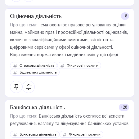
Оціночна діяльність
+8
Про що тема:
Тема охоплює правове регулювання оцінки
майна, майнових прав і професійної діяльності оцінювачів,
включно з кваліфікаційними вимогами, звітністю та
цифровими сервісами у сфері оціночної діяльності.
Відстеження нормативних і медійних змін у цій сфері
корисне для власника бізнесу, керівника, юриста або
Страхова діяльність
Фінансові послуги
бухгалтера під час оподаткування, приватизації, оренди
Будівельна діяльність
державного майна, корпоративних угод і перевірки
статусу суб'єктів оціночної діяльності
Банківська діяльність
+28
Про що тема:
Банківська діяльність охоплює всі аспекти
регулювання, нагляду та ліцензування банківських установ
Банківська діяльність
Фінансові послуги