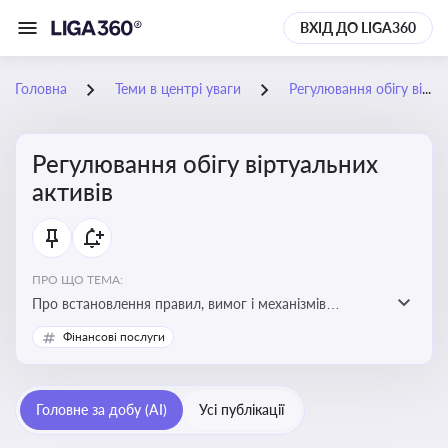
ВХІД ДО LIGA360
Головна
Теми в центрі уваги
Регулювання обігу віртуальних активів
Регулювання обігу віртуальних
активів
ПРО ЩО ТЕМА:
Про встановлення правил, вимог і механізмів
контролю за використанням, обігом та
Фінансові послуги
оподаткуванням віртуальних активів, таких як
криптовалюти
Головне за добу (AI)
Усі публікації