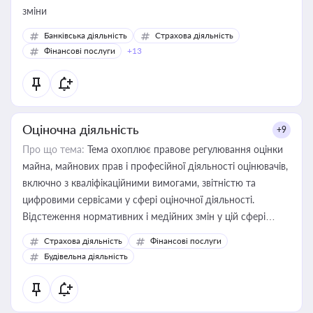
зміни
Банківська діяльність
Страхова діяльність
Фінансові послуги
+13
Оціночна діяльність
+9
Про що тема:
Тема охоплює правове регулювання оцінки
майна, майнових прав і професійної діяльності оцінювачів,
включно з кваліфікаційними вимогами, звітністю та
цифровими сервісами у сфері оціночної діяльності.
Відстеження нормативних і медійних змін у цій сфері
корисне для власника бізнесу, керівника, юриста або
Страхова діяльність
Фінансові послуги
бухгалтера під час оподаткування, приватизації, оренди
Будівельна діяльність
державного майна, корпоративних угод і перевірки
статусу суб'єктів оціночної діяльності