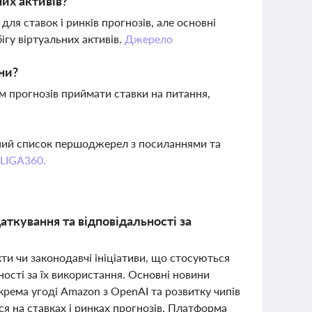
них активів?
для ставок і ринків прогнозів, але основні
ігу віртуальних активів.
Джерело
йни?
 прогнозів приймати ставки на питання,
вний список першоджерел з посиланнями та
 LIGA360.
ткування та відповідальності за
ти чи законодавчі ініціативи, що стосуються
ності за їх використання. Основні новини
окрема угоді Amazon з OpenAI та розвитку чипів
ся на ставках і ринках прогнозів. Платформа