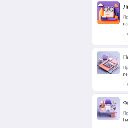
Лі
Пр
не
П
Пр
пе
Ф
Пр
і 