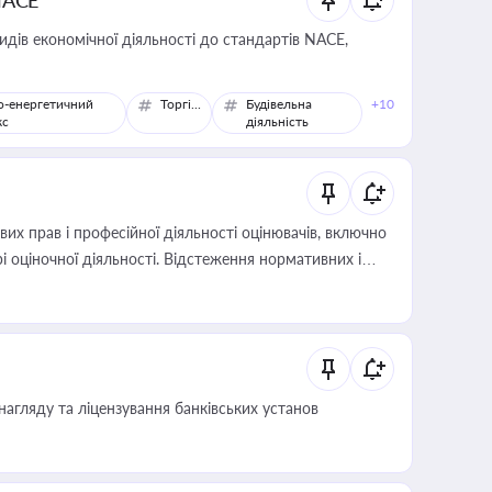
NACE
идів економічної діяльності до стандартів NACE,
о-енергетичний
Торгівля
Будівельна
+10
кс
діяльність
х прав і професійної діяльності оцінювачів, включно
і оціночної діяльності. Відстеження нормативних і
иста або бухгалтера під час оподаткування,
 статусу суб'єктів оціночної діяльності
нагляду та ліцензування банківських установ