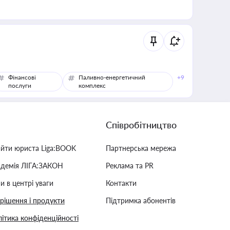
Фінансові
Паливно-енергетичний
+9
послуги
комплекс
Співробітництво
айти юриста Liga:BOOK
Партнерська мережа
адемія ЛІГА:ЗАКОН
Реклама та PR
и в центрі уваги
Контакти
 рішення і продукти
Підтримка абонентів
ітика конфіденційності