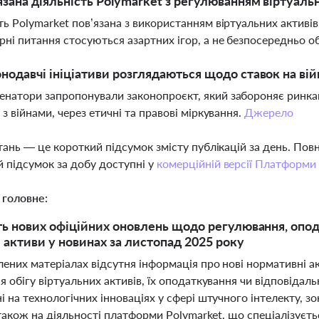
язана діяльність Polymarket з регулюванням віртуаль
ть Polymarket пов’язана з використанням віртуальних активів 
рні питання стосуються азартних ігор, а не безпосередньо об
онодавчі ініціативи розглядаються щодо ставок на ві
натори запропонували законопроєкт, який забороняє ринкам
 з війнами, через етичні та правові міркування.
Джерело
тань — це короткий підсумок змісту публікацій за день. По
 підсумок за добу доступні у
комерційній версії Платформи
 головне:
ть нових офіційних оновлень щодо регулювання, опода
і активи у новинах за листопад 2025 року
ених матеріалах відсутня інформація про нові нормативні ак
 обігу віртуальних активів, їх оподаткування чи відповідаль
 на технологічних інноваціях у сфері штучного інтелекту, з
 також на діяльності платформи Polymarket, що спеціалізуєть