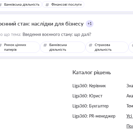
Банківська діяльність
Фінансові послуги
оєнний стан: наслідки для бізнесу
+1
о що тема:
Введення воєнного стану: що далі?
Ринок цінних
Банківська
Страхова
паперів
діяльність
діяльність
Каталог рішень
Liga360: Керівник
Зн
Liga360: Юрист
Ак
Liga360: Бухгалтер
Тем
Liga360: PR-менеджер
Усі
Пол