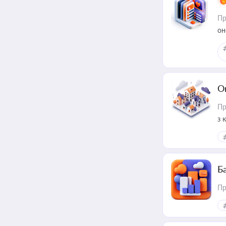
Пр
он
О
Пр
з 
ме
пр
Ба
Пр