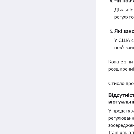
Чи пов’
Діяльніс
регулято
Які зак
У США се
пов’язані
Кожне з пи
розширений
Стисло про
Відсутніс
віртуальн
У представл
регулювання
зосереджені
Trainium, а