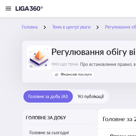
Головна
Теми в центрі уваги
Регулювання обі
Регулювання обігу в
Про встановлення правил, в
ПРО ЩО ТЕМА:
криптовалюти
Фінансові послуги
Головне за добу (AI)
Усі публікації
ГОЛОВНЕ ЗА ДОБУ
Головне за 
Головне за сьогодні
Опрацьова