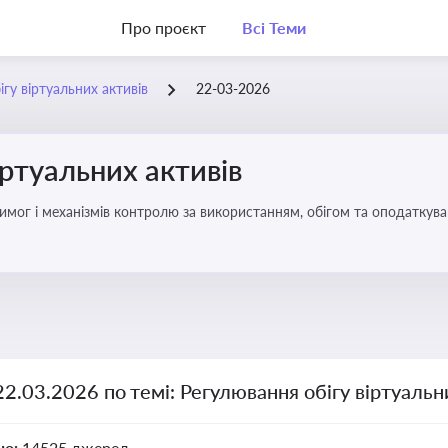
Про проєкт
Всі Теми
гу віртуальних активів
22-03-2026
іртуальних активів
имог і механізмів контролю за використанням, обігом та оподаткуван
22.03.2026 по темі: Регулювання обігу віртуальн
но:
14525 джерел