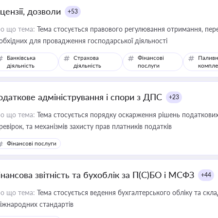
цензії, дозволи
+53
о що тема:
Тема стосується правового регулювання отримання, пере
обхідних для провадження господарської діяльності
Банківська
Страхова
Фінансові
Паливн
діяльність
діяльність
послуги
компле
одаткове адміністрування і спори з ДПС
+23
о що тема:
Тема стосується порядку оскарження рішень податкових
ревірок, та механізмів захисту прав платників податків
Фінансові послуги
інансова звітність та бухоблік за П(С)БО і МСФЗ
+44
о що тема:
Тема стосується ведення бухгалтерського обліку та скла
міжнародних стандартів