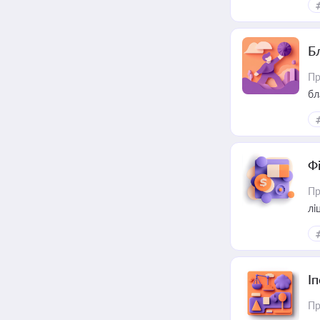
Б
Пр
бл
Ф
Пр
лі
І
Пр