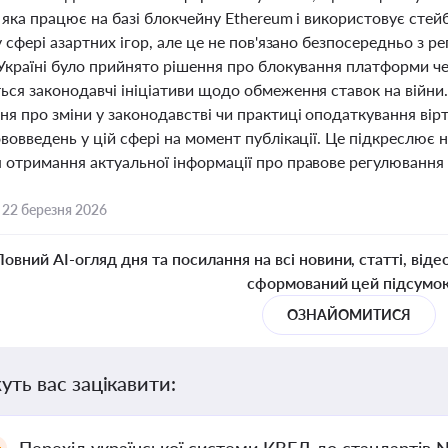
 яка працює на базі блокчейну Ethereum і використовує стей
у сфері азартних ігор, але це не пов'язано безпосередньо з р
Україні було прийнято рішення про блокування платформи чере
ся законодавчі ініціативи щодо обмеження ставок на війни. 
я про зміни у законодавстві чи практиці оподаткування вірт
вовведень у цій сфері на момент публікації. Це підкреслює
 отримання актуальної інформації про правове регулювання в
,
22 березня 2026
Повний AI-огляд дня та посилання на всі новини, статті, віде
сформований цей підсумо
ОЗНАЙОМИТИСЯ
уть вас зацікавити: