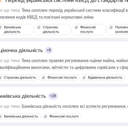
Перехід української системи КВЕД до стандартів 
о що тема:
Тема охоплює перехід української системи класифікації в
овлення кодів КВЕД та пов'язані нормативні зміни
Банківська
Страхова
Фінансові
Паливн
діяльність
діяльність
послуги
компле
ціночна діяльність
+8
о що тема:
Тема охоплює правове регулювання оцінки майна, майнови
кваліфікаційними вимогами, звітністю та цифровими сервісами у сфер
дійних змін у цій сфері корисне для власника бізнесу, керівника, юр
Страхова діяльність
Фінансові послуги
Будівельна діяльність
иватизації, оренди державного майна, корпоративних угод і перевірки
нківська діяльність
+28
о що тема:
Банківська діяльність охоплює всі аспекти регулювання, 
Банківська діяльність
Фінансові послуги