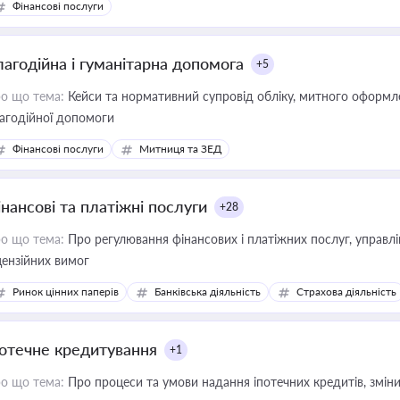
Фінансові послуги
лагодійна і гуманітарна допомога
+5
о що тема:
Кейси та нормативний супровід обліку, митного оформлен
агодійної допомоги
Фінансові послуги
Митниця та ЗЕД
інансові та платіжні послуги
+28
о що тема:
Про регулювання фінансових і платіжних послуг, управління коштами, приймання платежів та дотримання
цензійних вимог
Ринок цінних паперів
Банківська діяльність
Страхова діяльність
потечне кредитування
+1
о що тема:
Про процеси та умови надання іпотечних кредитів, зміни