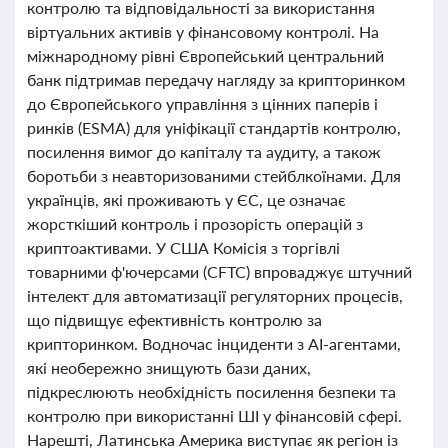
контролю та відповідальності за використання
віртуальних активів у фінансовому контролі. На
міжнародному рівні Європейський центральний
банк підтримав передачу нагляду за крипторинком
до Європейського управління з цінних паперів і
ринків (ESMA) для уніфікації стандартів контролю,
посилення вимог до капіталу та аудиту, а також
боротьби з неавторизованими стейблкоїнами. Для
українців, які проживають у ЄС, це означає
жорсткіший контроль і прозорість операцій з
криптоактивами. У США Комісія з торгівлі
товарними ф'ючерсами (CFTC) впроваджує штучний
інтелект для автоматизації регуляторних процесів,
що підвищує ефективність контролю за
крипторинком. Водночас інциденти з AI-агентами,
які необережно знищують бази даних,
підкреслюють необхідність посилення безпеки та
контролю при використанні ШІ у фінансовій сфері.
Нарешті, Латинська Америка виступає як регіон із