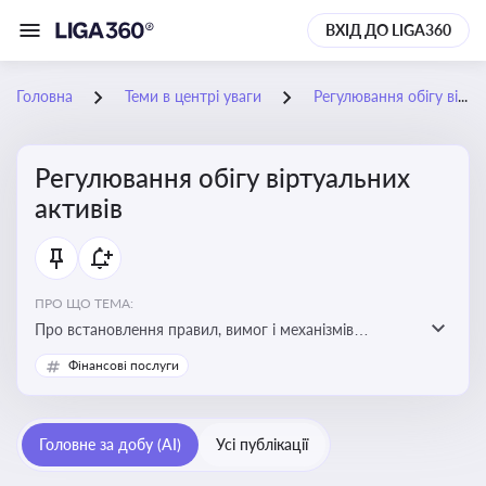
ВХІД ДО LIGA360
Головна
Теми в центрі уваги
Регулювання обігу віртуальних активів
Регулювання обігу віртуальних
активів
ПРО ЩО ТЕМА:
Про встановлення правил, вимог і механізмів
контролю за використанням, обігом та
Фінансові послуги
оподаткуванням віртуальних активів, таких як
криптовалюти
Головне за добу (AI)
Усі публікації