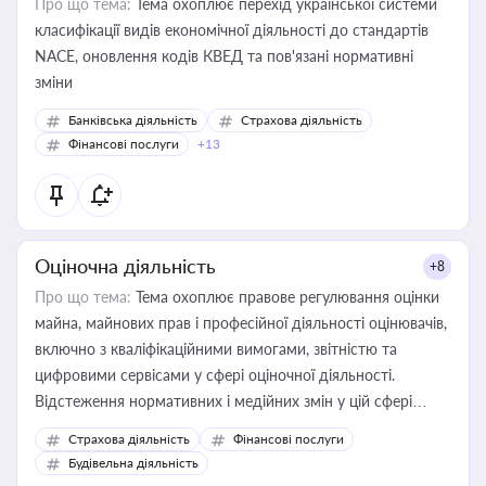
Про що тема:
Тема охоплює перехід української системи
класифікації видів економічної діяльності до стандартів
NACE, оновлення кодів КВЕД та пов'язані нормативні
зміни
Банківська діяльність
Страхова діяльність
Фінансові послуги
+13
Оціночна діяльність
+8
Про що тема:
Тема охоплює правове регулювання оцінки
майна, майнових прав і професійної діяльності оцінювачів,
включно з кваліфікаційними вимогами, звітністю та
цифровими сервісами у сфері оціночної діяльності.
Відстеження нормативних і медійних змін у цій сфері
корисне для власника бізнесу, керівника, юриста або
Страхова діяльність
Фінансові послуги
бухгалтера під час оподаткування, приватизації, оренди
Будівельна діяльність
державного майна, корпоративних угод і перевірки