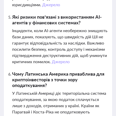
юрисдикціями.
Джерело
Які ризики пов’язані з використанням AI-
агентів у фінансових системах?
Інциденти, коли AI-агенти необережно знищують
бази даних, показують, що швидкість дій ШІ не
гарантує відповідальність за наслідки. Важливо
посилити безпеку, контроль доступу і механізми
підтвердження деструктивних дій, щоб уникнути
критичних помилок.
Джерело
Чому Латинська Америка приваблива для
криптоінвесторів з точки зору
оподаткування?
У Латинській Америці діє територіальна система
оподаткування, за якою податок сплачується
лише з доходів, отриманих у країні. Країни як
Парагвай і Коста-Ріка не оподатковують