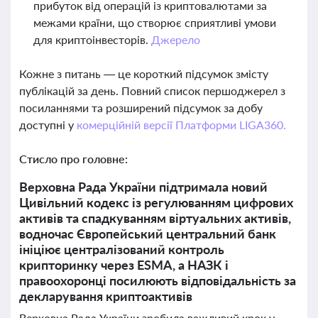
прибуток від операцій із криптовалютами за
межами країни, що створює сприятливі умови
для криптоінвесторів.
Джерело
Кожне з питань — це короткий підсумок змісту
публікацій за день. Повний список першоджерел з
посиланнями та розширений підсумок за добу
доступні у
комерційній версії Платформи LIGA360.
Стисло про головне:
Верховна Рада України підтримала новий
Цивільний кодекс із регулюванням цифрових
активів та спадкуванням віртуальних активів,
водночас Європейський центральний банк
ініціює централізований контроль
крипторинку через ESMA, а НАЗК і
правоохоронці посилюють відповідальність за
декларування криптоактивів
Верховна Рада України зробила важливий крок у