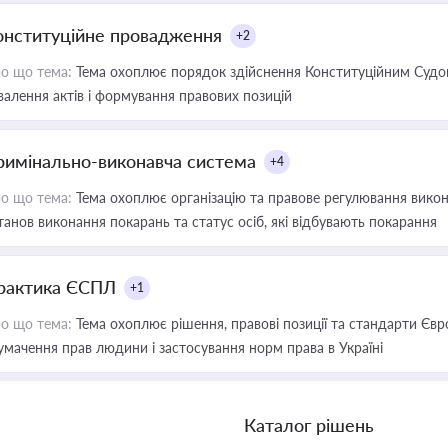
онституційне провадження
+2
о що тема:
Тема охоплює порядок здійснення Конституційним Судом
валення актів і формування правових позицій
римінально-виконавча система
+4
о що тема:
Тема охоплює організацію та правове регулювання викона
танов виконання покарань та статус осіб, які відбувають покарання
рактика ЄСПЛ
+1
о що тема:
Тема охоплює рішення, правові позиції та стандарти Євр
умачення прав людини і застосування норм права в Україні
Каталог рішень