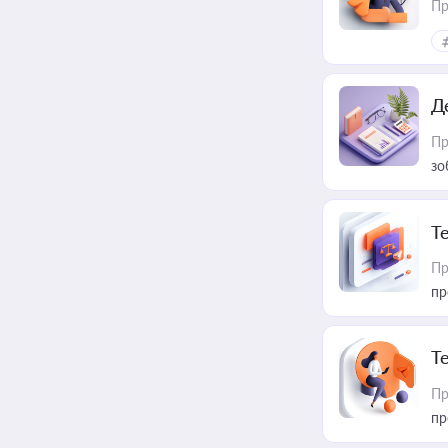
Пр
Д
Пр
зо
T
Пр
пр
T
Пр
пр