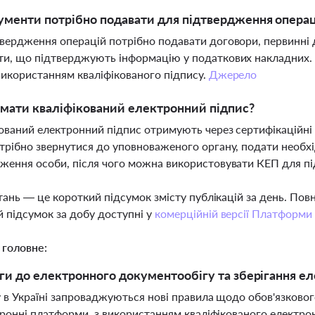
ументи потрібно подавати для підтвердження операц
вердження операцій потрібно подавати договори, первинні д
и, що підтверджують інформацію у податкових накладних. В
використанням кваліфікованого підпису.
Джерело
мати кваліфікований електронний підпис?
ований електронний підпис отримують через сертифікаційні 
трібно звернутися до уповноваженого органу, подати необх
ження особи, після чого можна використовувати КЕП для п
тань — це короткий підсумок змісту публікацій за день. По
 підсумок за добу доступні у
комерційній версії Платформи
 головне:
ги до електронного документообігу та зберігання ел
 в Україні запроваджуються нові правила щодо обов'язкового
ронні платформи, з використанням кваліфікованого електрон