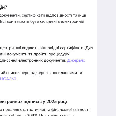
ій?
окументи, сертифікати відповідності та інші
сі вони мають бути складені в електронній
центри, які видають відповідні сертифікати. Для
ідні документи та пройти процедуру
ідписання електронних документів.
Джерело
вний список першоджерел з посиланнями та
 LIGA360.
ектронних підписів у 2025 році
 подання статистичної та фінансової звітності
ного підпису (КЕП). Це стосується всіх