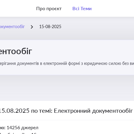
Про проєкт
Всі Теми
окументообіг
15-08-2025
нтообіг
берігання документів в електронній формі з юридичною силою без в
15.08.2025 по темі: Електронний документообіг
но:
14256 джерел