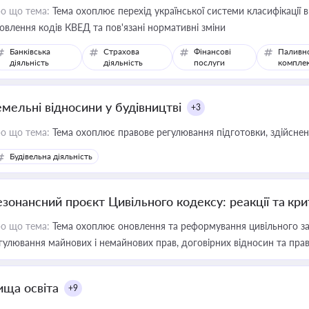
о що тема:
Тема охоплює перехід української системи класифікації в
овлення кодів КВЕД та пов'язані нормативні зміни
Банківська
Страхова
Фінансові
Паливн
діяльність
діяльність
послуги
компле
емельні відносини у будівництві
+3
о що тема:
Тема охоплює правове регулювання підготовки, здійсненн
Будівельна діяльність
езонансний проєкт Цивільного кодексу: реакції та кр
о що тема:
Тема охоплює оновлення та реформування цивільного за
гулювання майнових і немайнових прав, договірних відносин та прав
ища освіта
+9