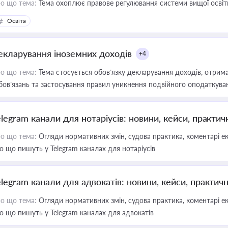
о що тема:
Тема охоплює правове регулювання системи вищої освіти, о
Освіта
екларування іноземних доходів
+4
о що тема:
Тема стосується обов’язку декларування доходів, отрим
бов’язань та застосування правил уникнення подвійного оподаткува
elegram канали для нотаріусів: новини, кейси, практич
о що тема:
Огляди нормативних змін, судова практика, коментарі екс
о що пишуть у Telegram каналах для нотаріусів
elegram канали для адвокатів: новини, кейси, практич
о що тема:
Огляди нормативних змін, судова практика, коментарі екс
о що пишуть у Telegram каналах для адвокатів