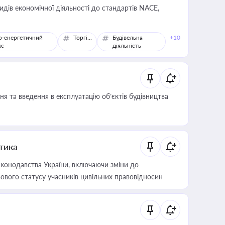
идів економічної діяльності до стандартів NACE,
о-енергетичний
Торгівля
Будівельна
+10
кс
діяльність
я та введення в експлуатацію об’єктів будівництва
итика
конодавства України, включаючи зміни до
ового статусу учасників цивільних правовідносин