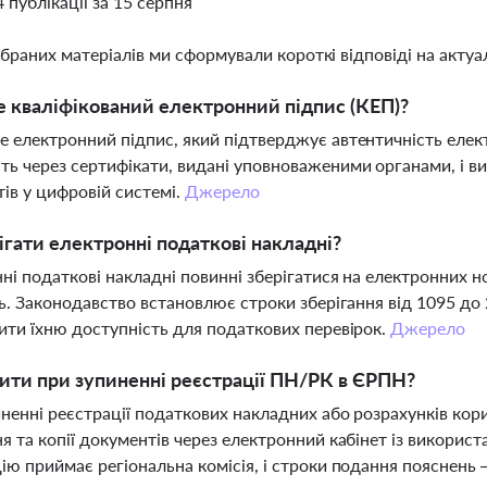
4 публікації за 15 серпня
ібраних матеріалів ми сформували короткі відповіді на актуал
 кваліфікований електронний підпис (КЕП)?
 електронний підпис, який підтверджує автентичність елек
ь через сертифікати, видані уповноваженими органами, і 
ів у цифровій системі.
Джерело
ігати електронні податкові накладні?
ні податкові накладні повинні зберігатися на електронних но
ть. Законодавство встановлює строки зберігання від 1095 до
ити їхню доступність для податкових перевірок.
Джерело
ти при зупиненні реєстрації ПН/РК в ЄРПН?
ненні реєстрації податкових накладних або розрахунків ко
я та копії документів через електронний кабінет із викорис
ію приймає регіональна комісія, і строки подання пояснень 