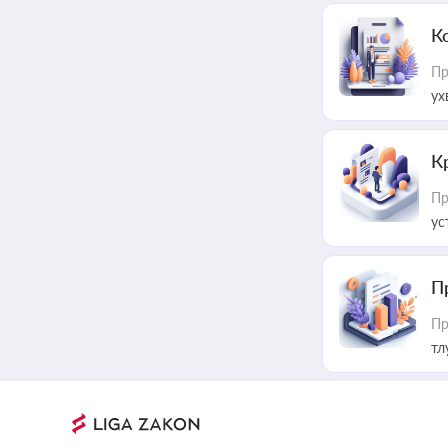
К
Пр
ух
К
Пр
ус
П
Пр
тл