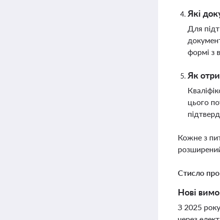
Які док
Для підт
документ
формі з 
Як отри
Кваліфік
цього по
підтверд
Кожне з пи
розширений
Стисло про
Нові вимо
З 2025 року
через елект