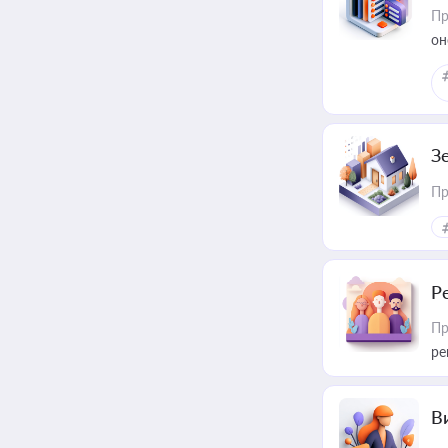
Пр
он
З
Пр
Р
Пр
ре
В