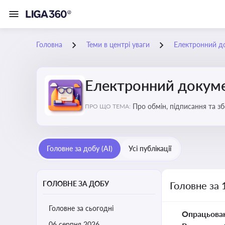
Головна
Теми в центрі уваги
Електронний д
Електронний докуме
Про обмін, підписання та з
ПРО ЩО ТЕМА:
Головне за добу (AI)
Усі публікації
ГОЛОВНЕ ЗА ДОБУ
Головне за 
Головне за сьогодні
Опрацьова
06 серпня 2026