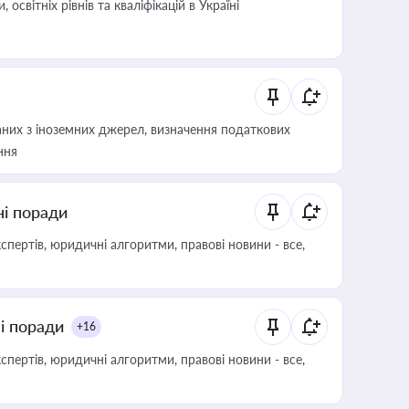
світніх рівнів та кваліфікацій в Україні
аних з іноземних джерел, визначення податкових
ння
ні поради
пертів, юридичні алгоритми, правові новини - все,
ні поради
+16
пертів, юридичні алгоритми, правові новини - все,