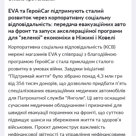
EVA та ГеройCar підтримують сталий
розвиток через корпоративну соціальну
відповідальність: передача евакуаційних авто
на фронт та запуск акселераційної програми
для "зеленої" економіки в Ніжині і Ковелі
Корпоративна соціальна відповідальність (КСВ)
мережі магазинів EVA у співпраці з благодійною
програмою ГеройCar стала прикладом сталого
розвитку в умовах війни. Завдяки ініціативі
"Підтримай життя" було зібрано понад 4,3 млн грн
від 356 тисяч донорів, що дозволило придбати п’ять
спеціалізованих евакуаційних медичних автомобілів
для Патронатної служби "Янголи". Ці авто оснащені
сучасним медичним обладнанням і призначені для
швидкої евакуації поранених на фронті, що суттєво
підвищує шанси на збереження життя та здоров’я
військових. Проєкт демонструє важливість
нефінансової звітності та управління нефінансовими