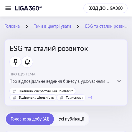
ВХІД ДО LIGA360
Головна
Теми в центрі уваги
ESG та сталий розвиток
ESG та сталий розвиток
ПРО ЩО ТЕМА:
Про відповідальне ведення бізнесу з урахуванням
екологічних, соціальних та управлінських факторів
Паливно-енергетичний комплекс
для досягнення довгострокової сталості
Будівельна діяльність
Транспорт
+4
Головне за добу (AI)
Усі публікації