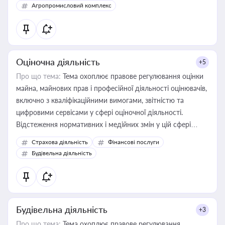
Агропромисловий комплекс
Оціночна діяльність
+5
Про що тема:
Тема охоплює правове регулювання оцінки
майна, майнових прав і професійної діяльності оцінювачів,
включно з кваліфікаційними вимогами, звітністю та
цифровими сервісами у сфері оціночної діяльності.
Відстеження нормативних і медійних змін у цій сфері
корисне для власника бізнесу, керівника, юриста або
Страхова діяльність
Фінансові послуги
бухгалтера під час оподаткування, приватизації, оренди
Будівельна діяльність
державного майна, корпоративних угод і перевірки
статусу суб'єктів оціночної діяльності
Будівельна діяльність
+3
Про що тема:
Тема охоплює правове регулювання