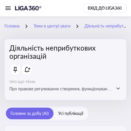
ВХІД ДО LIGA360
Головна
Теми в центрі уваги
Діяльність неприбуткових організацій
Діяльність неприбуткових
організацій
ПРО ЩО ТЕМА:
Про правове регулювання створення, функціонування
та податковий статус неприбуткових організацій
Головне за добу (AI)
Усі публікації