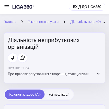
ВХІД ДО LIGA360
Головна
Теми в центрі уваги
Діяльність неприбуткових організацій
Діяльність неприбуткових
організацій
ПРО ЩО ТЕМА:
Про правове регулювання створення, функціонування
та податковий статус неприбуткових організацій
Головне за добу (AI)
Усі публікації