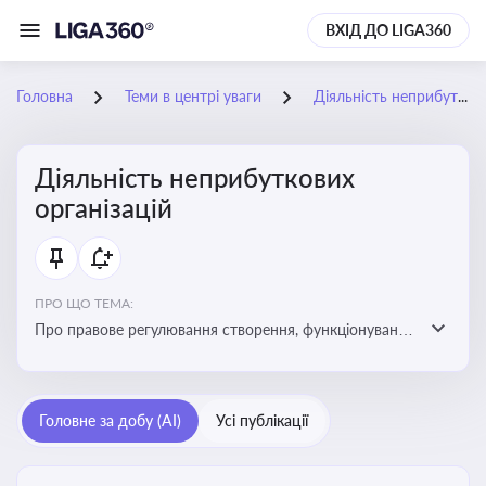
ВХІД ДО LIGA360
Головна
Теми в центрі уваги
Діяльність неприбуткових організацій
Діяльність неприбуткових
організацій
ПРО ЩО ТЕМА:
Про правове регулювання створення, функціонування
та податковий статус неприбуткових організацій
Головне за добу (AI)
Усі публікації