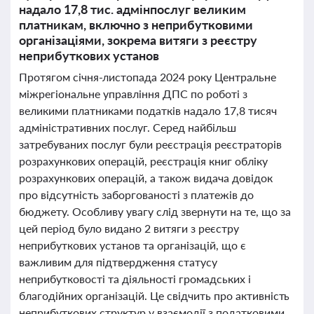
надало 17,8 тис. адмінпослуг великим
платникам, включно з неприбутковими
організаціями, зокрема витяги з реєстру
неприбуткових установ
Протягом січня-листопада 2024 року Центральне
міжрегіональне управління ДПС по роботі з
великими платниками податків надало 17,8 тисяч
адміністративних послуг. Серед найбільш
затребуваних послуг були реєстрація реєстраторів
розрахункових операцій, реєстрація книг обліку
розрахункових операцій, а також видача довідок
про відсутність заборгованості з платежів до
бюджету. Особливу увагу слід звернути на те, що за
цей період було видано 2 витяги з реєстру
неприбуткових установ та організацій, що є
важливим для підтвердження статусу
неприбутковості та діяльності громадських і
благодійних організацій. Це свідчить про активність
неприбуткових структур у взаємодії з податковими