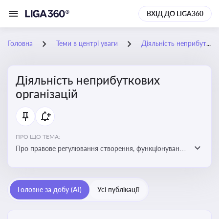
ВХІД ДО LIGA360
Головна
Теми в центрі уваги
Діяльність неприбуткових організацій
Діяльність неприбуткових
організацій
ПРО ЩО ТЕМА:
Про правове регулювання створення, функціонування
та податковий статус неприбуткових організацій
Головне за добу (AI)
Усі публікації