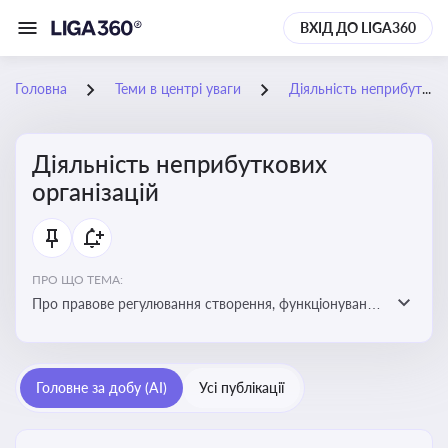
ВХІД ДО LIGA360
Головна
Теми в центрі уваги
Діяльність неприбуткових організацій
Діяльність неприбуткових
організацій
ПРО ЩО ТЕМА:
Про правове регулювання створення, функціонування
та податковий статус неприбуткових організацій
Головне за добу (AI)
Усі публікації