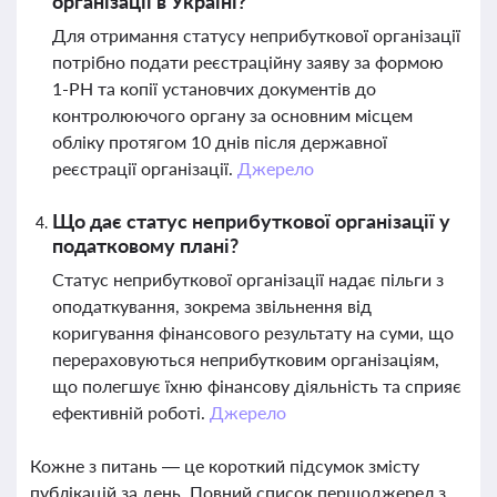
організації в Україні?
Для отримання статусу неприбуткової організації
потрібно подати реєстраційну заяву за формою
1-РН та копії установчих документів до
контролюючого органу за основним місцем
обліку протягом 10 днів після державної
реєстрації організації.
Джерело
Що дає статус неприбуткової організації у
податковому плані?
Статус неприбуткової організації надає пільги з
оподаткування, зокрема звільнення від
коригування фінансового результату на суми, що
перераховуються неприбутковим організаціям,
що полегшує їхню фінансову діяльність та сприяє
ефективній роботі.
Джерело
Кожне з питань — це короткий підсумок змісту
публікацій за день. Повний список першоджерел з