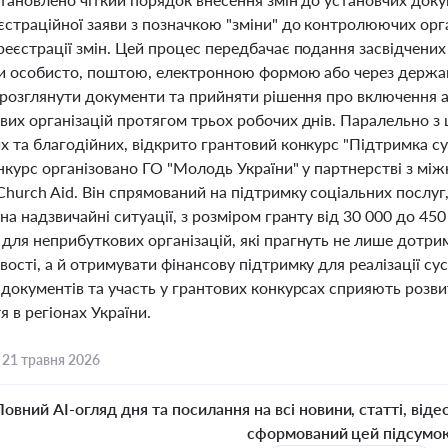
єстраційної заяви з позначкою "зміни" до контролюючих орга
еєстрації змін. Цей процес передбачає подання засвідчених
ви особисто, поштою, електронною формою або через держа
і розглянути документи та прийняти рішення про включення а
их організацій протягом трьох робочих днів. Паралельно з 
 та благодійних, відкрито грантовий конкурс "Підтримка су
онкурс організовано ГО "Молодь України" у партнерстві з м
Church Aid. Він спрямований на підтримку соціальних послу
на надзвичайні ситуації, з розміром гранту від 30 000 до 45
для неприбуткових організацій, які прагнуть не лише дотр
ості, а й отримувати фінансову підтримку для реалізації су
 документів та участь у грантових конкурсах сприяють розв
я в регіонах України.
,
21 травня 2026
Повний AI-огляд дня та посилання на всі новини, статті, віде
сформований цей підсумо