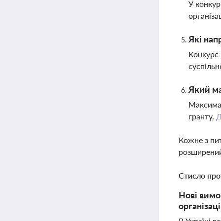
У конкур
організац
Які нап
Конкурс 
суспільн
Який ма
Максимал
гранту.
Д
Кожне з пи
розширений
Стисло про
Нові вимо
організаці
В Україні в