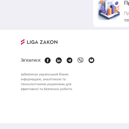
П
Пр
тл
Зв'язатися:
забезпечує український бізнес
інформацією, аналітикою та
технологічними рішеннями для
ефективної та безпечної роботи.