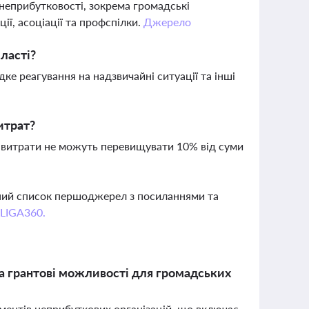
 неприбутковості, зокрема громадські
ції, асоціації та профспілки.
Джерело
ласті?
ке реагування на надзвичайні ситуації та інші
итрат?
і витрати не можуть перевищувати 10% від суми
вний список першоджерел з посиланнями та
 LIGA360.
та грантові можливості для громадських
ументів неприбуткових організацій, що включає