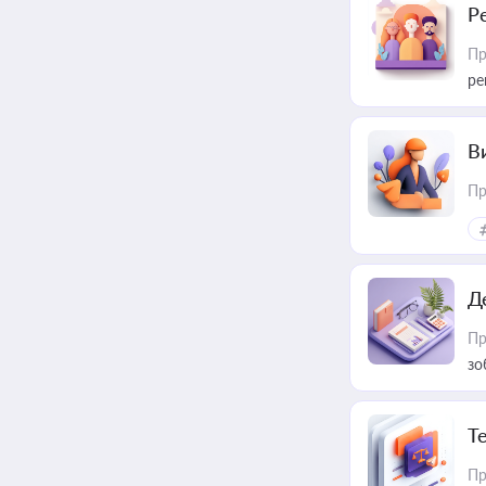
Р
Пр
ре
В
Пр
Д
Пр
зо
T
Пр