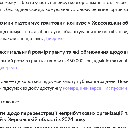
сі можуть брати участь неприбуткові організації зі статусом
ії, благодійні фонди, комунальні установи, релігійні організа
рямки підтримує грантовий конкурс у Херсонській об
підтримує соціальні послуги, облаштування прихистків, швид
о важливі ініціативи.
Джерело
ксимальний розмір гранту та які обмеження щодо в
ьний розмір гранту становить 450 000 грн, адміністративн
жерело
тань — це короткий підсумок змісту публікацій за день. По
 підсумок за добу доступні у
комерційній версії Платформи
 головне:
ги щодо перереєстрації неприбуткових організацій 
й у Херсонській області з 2024 року
становлено чіткий порядок внесення змін до установчих док