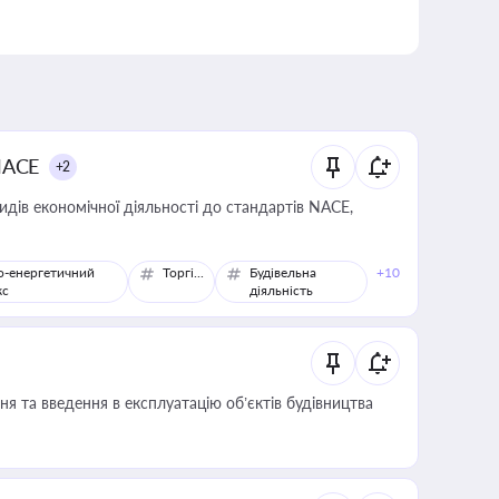
NACE
+2
идів економічної діяльності до стандартів NACE,
о-енергетичний
Торгівля
Будівельна
+10
кс
діяльність
я та введення в експлуатацію об’єктів будівництва