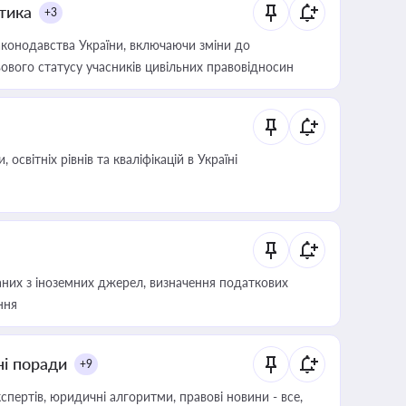
итика
+3
конодавства України, включаючи зміни до
ового статусу учасників цивільних правовідносин
світніх рівнів та кваліфікацій в Україні
аних з іноземних джерел, визначення податкових
ння
ні поради
+9
пертів, юридичні алгоритми, правові новини - все,