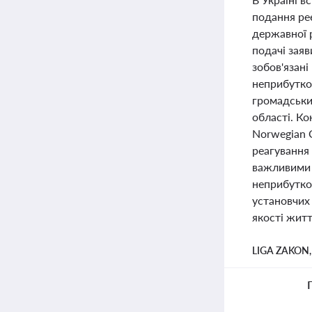
подання ре
державної р
подачі зая
зобов'язан
неприбутков
громадських
області. К
Norwegian 
реагування 
важливими 
неприбутков
установчих
якості житт
LIGA ZAKON