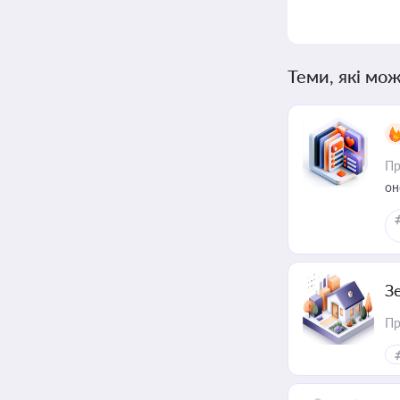
Теми, які мож
Пр
он
З
Пр