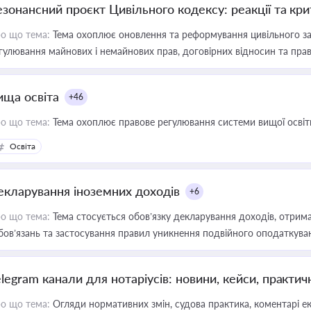
езонансний проєкт Цивільного кодексу: реакції та кр
о що тема:
Тема охоплює оновлення та реформування цивільного за
гулювання майнових і немайнових прав, договірних відносин та прав
ища освіта
+46
о що тема:
Тема охоплює правове регулювання системи вищої освіти, о
Освіта
екларування іноземних доходів
+6
о що тема:
Тема стосується обов’язку декларування доходів, отрим
бов’язань та застосування правил уникнення подвійного оподаткува
elegram канали для нотаріусів: новини, кейси, практич
о що тема:
Огляди нормативних змін, судова практика, коментарі екс