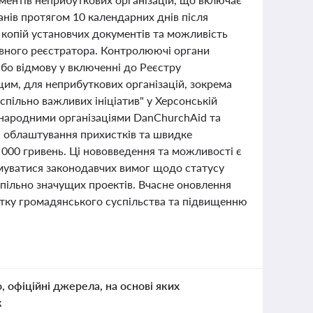
нів протягом 10 календарних днів після
 копій установчих документів та можливість
вного реєстратора. Контролюючі органи
бо відмову у включенні до Реєстру
цим, для неприбуткових організацій, зокрема
спільно важливих ініціатив" у Херсонській
іжнародними організаціями DanChurchAid та
г, облаштування прихистків та швидке
0 000 гривень. Ці нововведення та можливості є
имуватися законодавчих вимог щодо статусу
спільно значущих проектів. Вчасне оновлення
итку громадянського суспільства та підвищенню
о, офіційні джерела, на основі яких
к