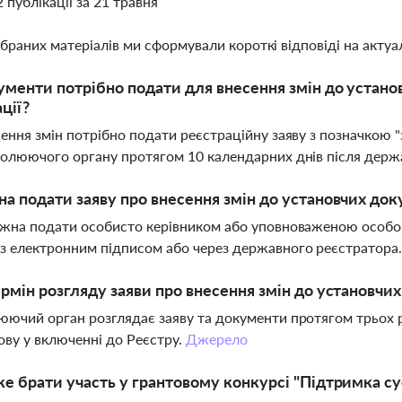
2 публікації за 21 травня
ібраних матеріалів ми сформували короткі відповіді на актуал
ументи потрібно подати для внесення змін до устан
ції?
ення змін потрібно подати реєстраційну заяву з позначкою "з
олюючого органу протягом 10 календарних днів після держа
а подати заяву про внесення змін до установчих док
ожна подати особисто керівником або уповноваженою особ
 електронним підписом або через державного реєстратора
рмін розгляду заяви про внесення змін до установчих
ючий орган розглядає заяву та документи протягом трьох р
ову у включенні до Реєстру.
Джерело
е брати участь у грантовому конкурсі "Підтримка су