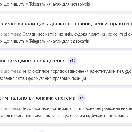
о що пишуть у Telegram каналах для нотаріусів
elegram канали для адвокатів: новини, кейси, практич
о що тема:
Огляди нормативних змін, судова практика, коментарі екс
о що пишуть у Telegram каналах для адвокатів
онституційне провадження
+12
о що тема:
Тема охоплює порядок здійснення Конституційним Судом
валення актів і формування правових позицій
римінально-виконавча система
+5
о що тема:
Тема охоплює організацію та правове регулювання викона
танов виконання покарань та статус осіб, які відбувають покарання