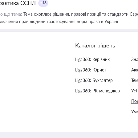
рактика ЄСПЛ
+18
о що тема:
Тема охоплює рішення, правові позиції та стандарти Євр
умачення прав людини і застосування норм права в Україні
Каталог рішень
Liga360: Керівник
Зн
Liga360: Юрист
Ак
Liga360: Бухгалтер
Тем
Liga360: PR-менеджер
Усі
Пол
Умо