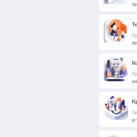
пр
T
Пр
пр
К
Пр
ух
К
Пр
ус