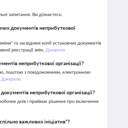
ьні запитання. Ви дізнаєтесь:
овчих документів неприбуткової
міни" та засвідчені копії установчих документів
вної реєстрації змін.
Джерело
ументів неприбуткової організації?
ою, поштою з повідомленням, електронною
.
Джерело
 документів неприбуткової організації?
обочих днів і приймає рішення про включення
спільно важливих ініціатив"?