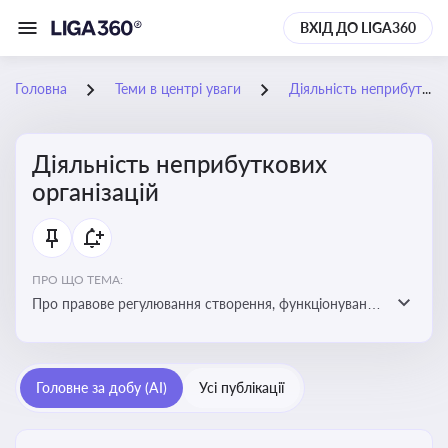
ВХІД ДО LIGA360
Головна
Теми в центрі уваги
Діяльність неприбуткових організацій
Діяльність неприбуткових
організацій
ПРО ЩО ТЕМА:
Про правове регулювання створення, функціонування
та податковий статус неприбуткових організацій
Головне за добу (AI)
Усі публікації