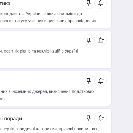
итика
конодавства України, включаючи зміни до
ового статусу учасників цивільних правовідносин
світніх рівнів та кваліфікацій в Україні
аних з іноземних джерел, визначення податкових
ння
ні поради
пертів, юридичні алгоритми, правові новини - все,