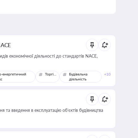
NACE
идів економічної діяльності до стандартів NACE,
о-енергетичний
Торгівля
Будівельна
+10
кс
діяльність
я та введення в експлуатацію об’єктів будівництва