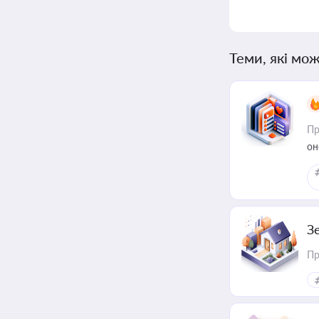
Теми, які мож
Пр
он
З
Пр