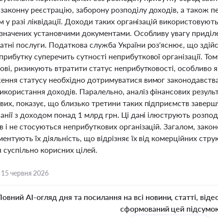
законну реєстрацію, заборону розподілу доходів, а також п
м у разі ліквідації. Доходи таких організацій використовуют
изначених установчими документами. Особливу увагу приділен
атні послуги. Податкова служба України роз'яснює, що здій
рибутку суперечить сутності неприбуткової організації. Том
ові, ризикують втратити статус неприбутковості, особливо 
ення статусу необхідно дотримуватися вимог законодавств
икористання доходів. Паралельно, аналіз фінансових результа
вих, показує, що близько третини таких підприємств заверш
анії з доходом понад 1 млрд грн. Ці дані ілюструють розпо
 і не стосуються неприбуткових організацій. Загалом, зако
ментують їх діяльність, що відрізняє їх від комерційних стр
 суспільно корисних цілей.
,
15 червня 2026
Повний AI-огляд дня та посилання на всі новини, статті, віде
сформований цей підсумо