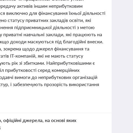
ередачу активів іншим неприбутковим
ься виключно для фінансування їхньої діяльності
о статусу приватних закладів освіти, які
снення підприємницької діяльності з метою
у приватні навчальні заклади, які працюють на
якщо доходи маскуються під благодійні внески.
а, зокрема щодо джерел фінансування та
тів ІТ-компаній, які не мають статусу
ують рік зі збитками. Найприбутковішими є
діл прибутковості серед комерційних
нодавчі вимоги до неприбуткових організацій
уктур, і забезпечують прозорість використання
о, офіційні джерела, на основі яких
к