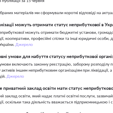
3 публікації за 15 червня
ібраних матеріалів ми сформували короткі відповіді на актуал
анізації можуть отримати статус неприбуткової в Укр
еприбуткової можуть отримати бюджетні установи, громадськ
ції, кооперативи, професійні спілки та інші юридичні особи,
України.
Джерело
овні умови для набуття статусу неприбуткової організ
умови включають законну реєстрацію, заборону розподілу пр
 активів іншим неприбутковим організаціям при ліквідації, 
цій.
Джерело
 приватний заклад освіти мати статус неприбуткової 
й заклад освіти, який надає платні освітні послуги, зазвича
ції, оскільки така діяльність вважається підприємницькою і