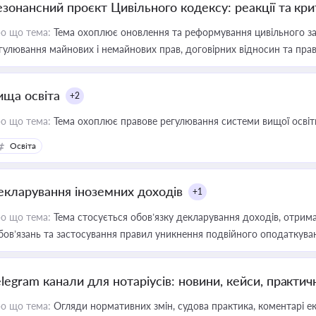
езонансний проєкт Цивільного кодексу: реакції та кр
о що тема:
Тема охоплює оновлення та реформування цивільного за
гулювання майнових і немайнових прав, договірних відносин та прав
ища освіта
+2
о що тема:
Тема охоплює правове регулювання системи вищої освіти, о
Освіта
екларування іноземних доходів
+1
о що тема:
Тема стосується обов’язку декларування доходів, отрим
бов’язань та застосування правил уникнення подвійного оподаткува
elegram канали для нотаріусів: новини, кейси, практич
о що тема:
Огляди нормативних змін, судова практика, коментарі екс