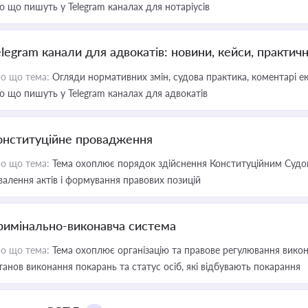
о що пишуть у Telegram каналах для нотаріусів
elegram канали для адвокатів: новини, кейси, практич
о що тема:
Огляди нормативних змін, судова практика, коментарі екс
о що пишуть у Telegram каналах для адвокатів
онституційне провадження
о що тема:
Тема охоплює порядок здійснення Конституційним Судом
валення актів і формування правових позицій
римінально-виконавча система
о що тема:
Тема охоплює організацію та правове регулювання викона
танов виконання покарань та статус осіб, які відбувають покарання