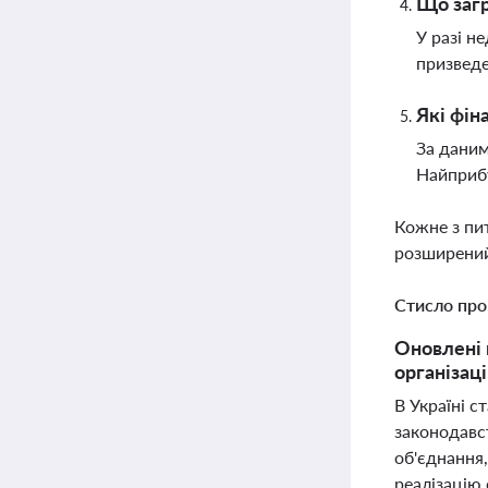
Що загр
У разі н
призведе
Які фін
За даним
Найприбу
Кожне з пи
розширений
Стисло про
Оновлені 
організаці
В Україні с
законодавс
об'єднання,
реалізацію 