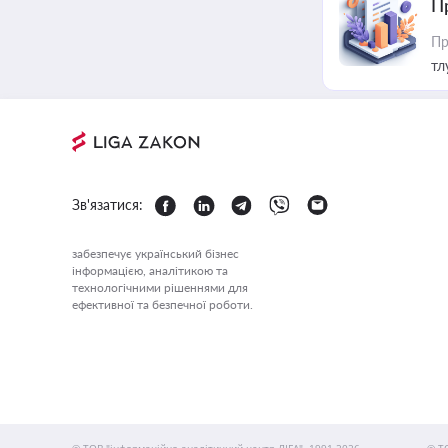
П
Пр
тл
Зв'язатися:
забезпечує український бізнес
інформацією, аналітикою та
технологічними рішеннями для
ефективної та безпечної роботи.