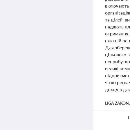
включають 
організація
та цілей, в
надають пл
отримання п
платній осн
Для збереж
цільового в
неприбутко
великі комп
підприємств
чітко регла
доходів для
LIGA ZAKON