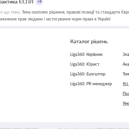
рактика ЄСПЛ
+9
о що тема:
Тема охоплює рішення, правові позиції та стандарти Євр
умачення прав людини і застосування норм права в Україні
Каталог рішень
Liga360: Керівник
Зн
Liga360: Юрист
Ак
Liga360: Бухгалтер
Тем
Liga360: PR-менеджер
Усі
Пол
Умо