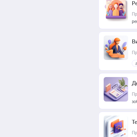
Р
Пр
ре
В
Пр
Д
Пр
зо
T
Пр