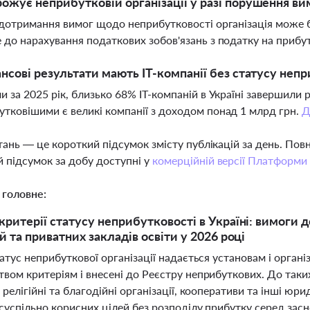
ожує неприбутковій організації у разі порушення ви
едотримання вимог щодо неприбутковості організація може 
 до нарахування податкових зобов'язань з податку на прибу
ансові результати мають ІТ-компанії без статусу неп
и за 2025 рік, близько 68% ІТ-компаній в Україні завершили р
тковішими є великі компанії з доходом понад 1 млрд грн.
Д
тань — це короткий підсумок змісту публікацій за день. По
 підсумок за добу доступні у
комерційній версії Платформи
 головне:
критерії статусу неприбутковості в Україні: вимоги 
й та приватних закладів освіти у 2026 році
татус неприбуткової організації надається установам і органі
твом критеріям і внесені до Реєстру неприбуткових. До так
 релігійні та благодійні організації, кооперативи та інші юр
суспільно корисних цілей без розподілу прибутку серед засн