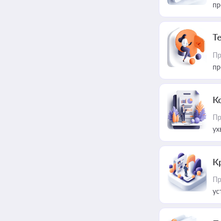
пр
T
Пр
пр
К
Пр
ух
К
Пр
ус