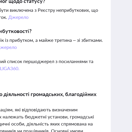
мог щодо статусу?
бути виключена з Реєстру неприбуткових, що
ток.
Джерело
рибутковості?
ік із прибутком, а майже третина – зі збитками.
жерело
вний список першоджерел з посиланнями та
 LIGA360.
до діяльності громадських, благодійних
заціям, які відповідають визначеним
их належать бюджетні установи, громадські
идичні особи, діяльність яких спрямована на
овників чи працівників. Основні умови