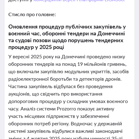
Стисло про головне:
Оновлення процедур публічних закупівель у
воєнний час, оборонні тендери на Донеччині
та судові позови щодо порушень тендерних
процедур у 2025 році
У вересні 2025 року на Донеччині проведено низку
оборонних тендерів на понад 19 мільйонів гривень,
що включали закупівлю модульних укриттів, засобів
радіоелектронної боротьби та детекторів дронів.
Частина закупівель відбулася без проведення
аукціонів, що свідчить про використання
допорогових процедур у складних умовах воєнного
часу. Аналіз системи Prozorro показує активну
участь місцевих підприємств у забезпеченні
оборонних потреб регіону. Водночас у державній
системі закупівель відбулися важливі законодавчі
зміни: з 4 жовтня 2025 року набули чинності 35-ті