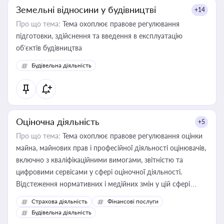
Земельні відносини у будівництві
+14
Про що тема:
Тема охоплює правове регулювання
підготовки, здійснення та введення в експлуатацію
об’єктів будівництва
Будівельна діяльність
Оціночна діяльність
+5
Про що тема:
Тема охоплює правове регулювання оцінки
майна, майнових прав і професійної діяльності оцінювачів,
включно з кваліфікаційними вимогами, звітністю та
цифровими сервісами у сфері оціночної діяльності.
Відстеження нормативних і медійних змін у цій сфері
корисне для власника бізнесу, керівника, юриста або
Страхова діяльність
Фінансові послуги
бухгалтера під час оподаткування, приватизації, оренди
Будівельна діяльність
державного майна, корпоративних угод і перевірки