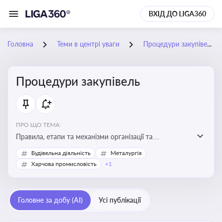
ВХІД ДО LIGA360
Головна
Теми в центрі уваги
Процедури закупівель
Процедури закупівель
ПРО ЩО ТЕМА:
Правила, етапи та механізми організації та
проведення закупівель товарів, робіт та послуг за
Будівельна діяльність
Металургія
державні чи публічні кошти
Харчова промисловість
+1
Головне за добу (AI)
Усі публікації