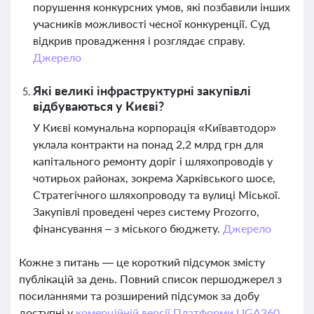
порушення конкурсних умов, які позбавили інших
учасників можливості чесної конкуренції. Суд
відкрив провадження і розглядає справу.
Джерело
Які великі інфраструктурні закупівлі
відбуваються у Києві?
У Києві комунальна корпорація «Київавтодор»
уклала контракти на понад 2,2 млрд грн для
капітального ремонту доріг і шляхопроводів у
чотирьох районах, зокрема Харківського шосе,
Стратегічного шляхопроводу та вулиці Міської.
Закупівлі проведені через систему Prozorro,
фінансування – з міського бюджету.
Джерело
Кожне з питань — це короткий підсумок змісту
публікацій за день. Повний список першоджерел з
посиланнями та розширений підсумок за добу
доступні у
комерційній версії Платформи LIGA360.