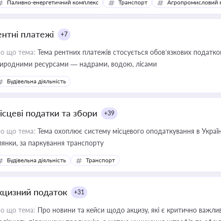
Паливно-енергетичний комплекс
Транспорт
Агропромисловий 
ентні платежі
+7
о що тема:
Тема рентних платежів стосується обов’язкових податков
иродними ресурсами — надрами, водою, лісами
Будівельна діяльність
ісцеві податки та збори
+39
о що тема:
Тема охоплює систему місцевого оподаткування в Україні
ділянки, за паркування транспорту
Будівельна діяльність
Транспорт
кцизний податок
+31
о що тема:
Про новини та кейси щодо акцизу, які є критично важли