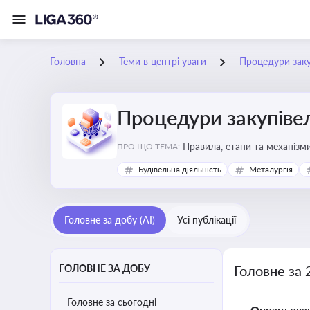
Головна
Теми в центрі уваги
Процедури заку
Процедури закупіве
Правила, етапи та механізми
ПРО ЩО ТЕМА:
Будівельна діяльність
Металургія
Головне за добу (AI)
Усі публікації
ГОЛОВНЕ ЗА ДОБУ
Головне за 
Головне за сьогодні
Опрацьова