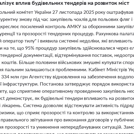
налізує вплив будівельних тендерів на розвиток міст
льний комітет України 27 листопада 2025 року оштрафував 
урентну змову під час закупівель чохлів для польових фляг 
дкреслює посилений контроль АМКУ за оборонними закупівля
куренції та прозорості тендерних процедур. Рахункова палат
оператор тилу" і виявила системні недоліки, які впливають 
 на те, що 95% процедур закупівель здійснювалися через ел
тендерної документації, відтермінування поставок, недоот
коштів. Більше половини військових змушені купувати споря
ня пальним залишаються проблемними. Кабінет Міністрів Ук
 334 млн грн Агентству відновлення на забезпечення водопо
ї інфраструктури. Постанова затверджує порядок використа
у, що сприятиме оперативному проведенню закупівель нео
ject демонструє, як будівельні тендери впливають на розвито
 і лікарень. Система дозволяє відстежувати активність підряд
 ризики, що сприяє прозорості та контролю за використанн
 правильного звітування про виконання договорів у публічни
ня прозорості та уникнення непередбачуваних ситуацій. Зам
укладення додаткових угод, що регламентується законодавств