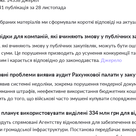
41 публікація за 28 листопада
ібраних матеріалів ми сформували короткі відповіді на актуал
лідки для компаній, які вчиняють змову у публічних з
, які вчиняють змову у публічних закупівлях, можуть бути 
і суми. Це порушення призводить до усунення конкуренції та 
им і карається відповідно до законодавства.
Джерело
овні проблеми виявив аудит Рахункової палати у зак
явив системні недоліки, зокрема порушення тендерної докум
мання штрафів, неефективне використання бюджетних кошті
ть до того, що військові часто змушені купувати спорядже
 планує використовувати виділені 334 млн грн для в
дуть спрямовані Агентству відновлення для забезпечення во
и громадської інфраструктури. Постанова передбачає викор