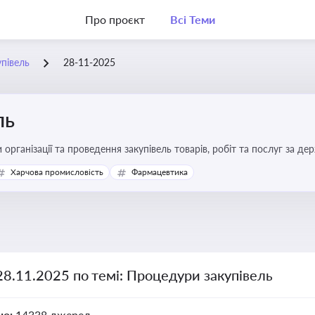
Про проєкт
Всі Теми
півель
28-11-2025
ль
 організації та проведення закупівель товарів, робіт та послуг за де
Харчова промисловість
Фармацевтика
28.11.2025 по темі: Процедури закупівель
но:
14338 джерел