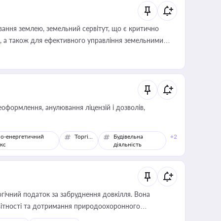
ування землею, земельний сервітут, що є критично
, а також для ефективного управління земельними
оформлення, анулювання ліцензій і дозволів,
о-енергетичний
Торгівля
Будівельна
+2
кс
діяльність
гічний податок за забруднення довкілля. Вона
звітності та дотримання природоохоронного