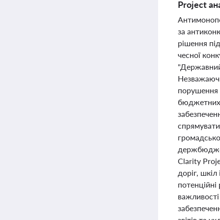
Project а
Антимонопо
за антиконк
рішення пі
чесної кон
"Державний 
Незважаючи
порушення 
бюджетних 
забезпечен
спрямувати
громадсько
держбюджет
Clarity Pro
доріг, шкіл
потенційні
важливості
забезпечен
звітів та 