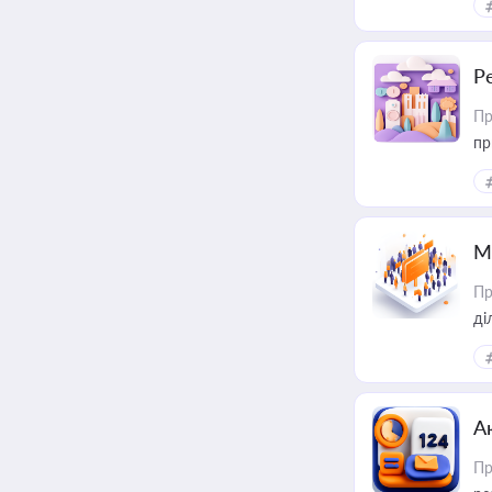
Р
Пр
пр
М
Пр
А
Пр