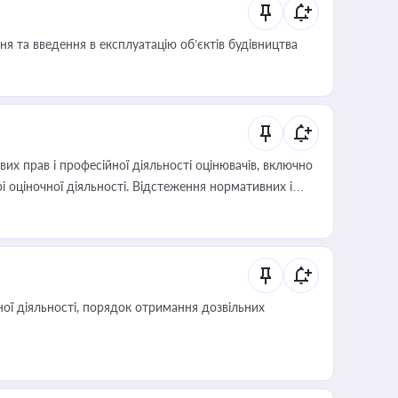
я та введення в експлуатацію об’єктів будівництва
х прав і професійної діяльності оцінювачів, включно
і оціночної діяльності. Відстеження нормативних і
иста або бухгалтера під час оподаткування,
 статусу суб'єктів оціночної діяльності
ої діяльності, порядок отримання дозвільних