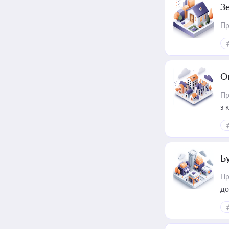
З
Пр
О
Пр
з 
ме
пр
Б
Пр
до