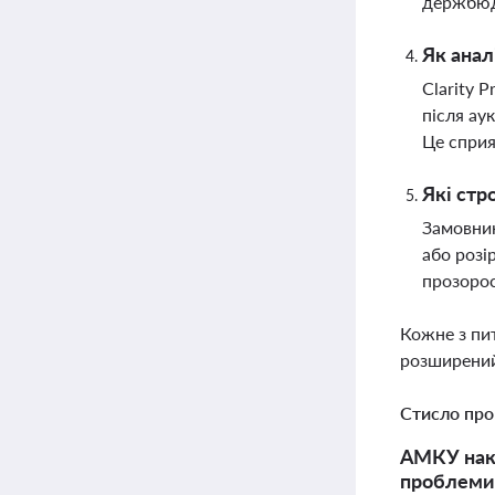
держбюд
Як анал
Clarity 
після ау
Це сприя
Які стр
Замовник
або розі
прозорос
Кожне з пи
розширений
Стисло про
АМКУ накл
проблеми 