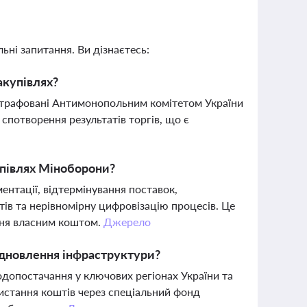
ьні запитання. Ви дізнаєтесь:
акупівлях?
оштрафовані Антимонопольним комітетом України
спотворення результатів торгів, що є
упівлях Міноборони?
ентації, відтермінування поставок,
в та нерівномірну цифровізацію процесів. Це
ння власним коштом.
Джерело
ідновлення інфраструктури?
допостачання у ключових регіонах України та
истання коштів через спеціальний фонд