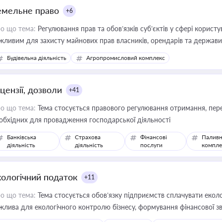
емельне право
+6
о що тема:
Регулювання прав та обов’язків суб’єктів у сфері корист
жливим для захисту майнових прав власників, орендарів та держави
сурсами
Будівельна діяльність
Агропромисловий комплекс
цензії, дозволи
+41
о що тема:
Тема стосується правового регулювання отримання, пере
обхідних для провадження господарської діяльності
Банківська
Страхова
Фінансові
Паливн
діяльність
діяльність
послуги
компле
кологічний податок
+11
о що тема:
Тема стосується обов’язку підприємств сплачувати еколо
жлива для екологічного контролю бізнесу, формування фінансової 
конодавства