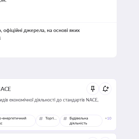
о, офіційні джерела, на основі яких
к
NACE
идів економічної діяльності до стандартів NACE,
о-енергетичний
Торгівля
Будівельна
+10
кс
діяльність