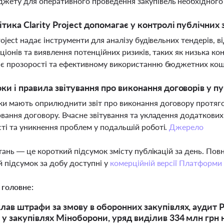
жету для оперативного проведення закупівель необхідного
ітика Clarity Project допомагає у контролі публічних 
Project надає інструменти для аналізу будівельних тендерів, в
кціонів та виявлення потенційних ризиків, таких як низька к
є прозорості та ефективному використанню бюджетних кош
оки і правила звітування про виконання договорів у п
и мають оприлюднити звіт про виконання договору протяго
рвання договору. Вчасне звітування та укладення додаткових
ті та уникнення проблем у подальшій роботі.
Джерело
тань — це короткий підсумок змісту публікацій за день. По
 підсумок за добу доступні у
комерційній версії Платформи
 головне:
ав штрафи за змову в оборонних закупівлях, аудит Р
у закупівлях Міноборони, уряд виділив 334 млн грн н