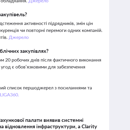
 обладнання.
Джерело
закупівель?
ідстеження активності підрядників, змін цін
онкуренція чи повторні перемоги одних компаній.
тів.
Джерело
ублічних закупівлях?
м 20 робочих днів після фактичного виконання
 угод є обов’язковими для забезпечення
вний список першоджерел з посиланнями та
 LIGA360.
ахункової палати виявив системні
а відновлення інфраструктури, а Clarity