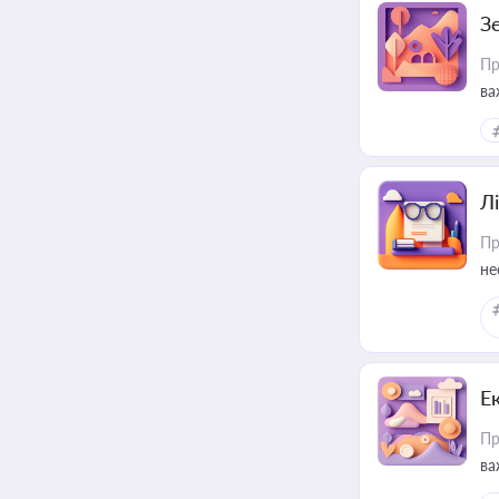
З
Пр
ва
ре
Лі
Пр
не
Е
Пр
ва
за