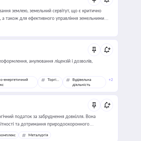
ування землею, земельний сервітут, що є критично
, а також для ефективного управління земельними
оформлення, анулювання ліцензій і дозволів,
о-енергетичний
Торгівля
Будівельна
+2
кс
діяльність
гічний податок за забруднення довкілля. Вона
звітності та дотримання природоохоронного
комплекс
Металургія