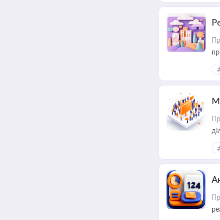
Р
Пр
пр
М
Пр
А
Пр
ре