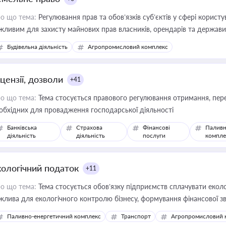
о що тема:
Регулювання прав та обов’язків суб’єктів у сфері корист
жливим для захисту майнових прав власників, орендарів та держави
сурсами
Будівельна діяльність
Агропромисловий комплекс
цензії, дозволи
+41
о що тема:
Тема стосується правового регулювання отримання, пере
обхідних для провадження господарської діяльності
Банківська
Страхова
Фінансові
Паливн
діяльність
діяльність
послуги
компле
кологічний податок
+11
о що тема:
Тема стосується обов’язку підприємств сплачувати еколо
жлива для екологічного контролю бізнесу, формування фінансової 
конодавства
Паливно-енергетичний комплекс
Транспорт
Агропромисловий 