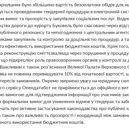
арчування було збільшено вартість безоплатних обідів для 
ється проведенням тендерної процедури в електронній сист
х вимог та прозорість у закупівлях соціальних послуг. Водн
цтва дороги до курорту Буковель було скасовано через відсу
публічного резонансу та непогодження з центральним агент
иками закупівель та контролю за доцільністю процедур, а 
 та ефективність використання бюджетних коштів. Крім того
на реконструкцію сміттєзвалища через порушення у процеду
, що підкреслює роль правоохоронних органів у контролі за
. Важливим є також роз’яснення Великої Палати Верховного 
 яка не повинна перевищувати 10% від початкової вартості, щ
тересів замовників. Окремо звернено увагу на юридичну сил
го сервісу Опендатабот не прирівнюється до офіційного вит
ою вимогою для підтвердження інформації про учасників зак
 формальних вимог для уникнення відмов у тендерах та заб
дчать про активне застосування законодавства про публічні 
а також про важливість прозорості і координації між замо
вного використання бюджетних коштів.