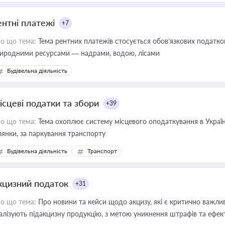
ентні платежі
+7
о що тема:
Тема рентних платежів стосується обов’язкових податков
иродними ресурсами — надрами, водою, лісами
Будівельна діяльність
ісцеві податки та збори
+39
о що тема:
Тема охоплює систему місцевого оподаткування в Україні
ділянки, за паркування транспорту
Будівельна діяльність
Транспорт
кцизний податок
+31
о що тема:
Про новини та кейси щодо акцизу, які є критично важли
алізують підакцизну продукцію, з метою уникнення штрафів та ефек