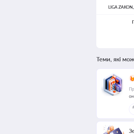
LIGA ZAKON
Теми, які мож
Пр
он
З