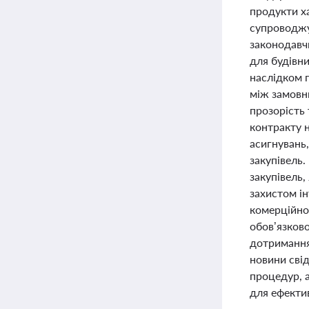
продукти х
супроводжу
законодавчи
для будівни
наслідком 
між замовн
прозорість
контракту 
асигнувань
закупівель
закупівель,
захистом ін
комерційно
обов’язков
дотримання
новини сві
процедур, 
для ефекти