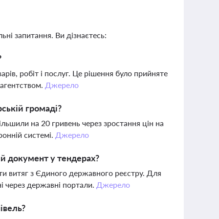
ьні запитання. Ви дізнаєтесь:
?
арів, робіт і послуг. Це рішення було прийняте
 агентством.
Джерело
рській громаді?
ільшили на 20 гривень через зростання цін на
ронній системі.
Джерело
ий документ у тендерах?
ити витяг з Єдиного державного реєстру. Для
ні через державні портали.
Джерело
івель?