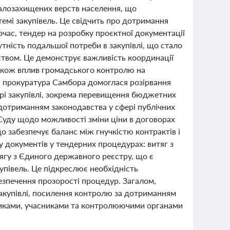
малозахищених верств населення, що
емі закупівель. Це свідчить про дотримання
очас, тендер на розробку проєктної документації
тність подальшої потреби в закупівлі, що стало
ством. Це демонструє важливість координації
також вплив громадського контролю на
, прокуратура Самбора домоглася розірвання
рі закупівлі, зокрема перевищення бюджетних
 дотриманням законодавства у сфері публічних
Суду щодо можливості зміни ціни в договорах
о забезпечує баланс між гнучкістю контрактів і
у документів у тендерних процедурах: витяг з
ягу з Єдиного державного реєстру, що є
упівель. Це підкреслює необхідність
езпечення прозорості процедур. Загалом,
закупівлі, посилення контролю за дотриманням
вниками, учасниками та контролюючими органами