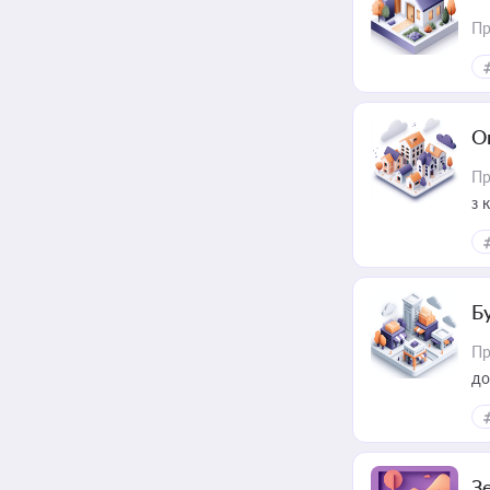
Пр
О
Пр
з 
ме
пр
Б
Пр
до
З