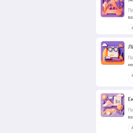
Пр
ва
ре
Лі
Пр
не
Е
Пр
ва
за