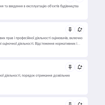
я та введення в експлуатацію об’єктів будівництва
х прав і професійної діяльності оцінювачів, включно
і оціночної діяльності. Відстеження нормативних і
иста або бухгалтера під час оподаткування,
 статусу суб'єктів оціночної діяльності
ої діяльності, порядок отримання дозвільних