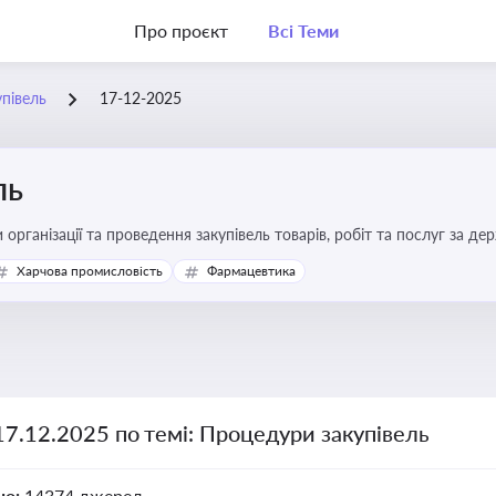
Про проєкт
Всі Теми
півель
17-12-2025
ль
 організації та проведення закупівель товарів, робіт та послуг за де
Харчова промисловість
Фармацевтика
17.12.2025 по темі: Процедури закупівель
но:
14374 джерел