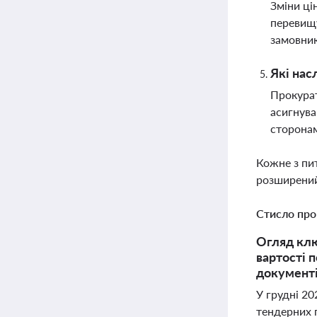
Зміни ці
перевищу
замовни
Які нас
Прокурат
асигнува
сторона
Кожне з пи
розширений
Стисло про
Огляд клю
вартості 
документі
У грудні 20
тендерних 