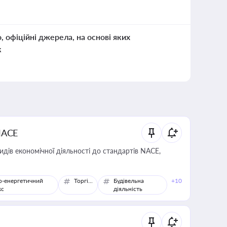
о, офіційні джерела, на основі яких
к
NACE
идів економічної діяльності до стандартів NACE,
о-енергетичний
Торгівля
Будівельна
+10
кс
діяльність