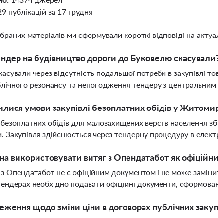
29 публікацій за 17 грудня
ібраних матеріалів ми сформували короткі відповіді на актуал
ндер на будівництво дороги до Буковелю скасували
касували через відсутність подальшої потреби в закупівлі тов
блічного резонансу та непогодження тендеру з центральним
илися умови закупівлі безоплатних обідів у Житоми
 безоплатних обідів для малозахищених верств населення зб
. Закупівля здійснюється через тендерну процедуру в елект
а використовувати витяг з Опендатабот як офіційн
г з Опендатабот не є офіційним документом і не може замін
 тендерах необхідно подавати офіційні документи, сформова
еження щодо зміни ціни в договорах публічних закуп