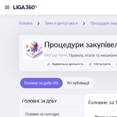
Головна
Теми в центрі уваги
Процедури заку
Процедури закупіве
Правила, етапи та механізми
ПРО ЩО ТЕМА:
Будівельна діяльність
Металургія
Головне за добу (AI)
Усі публікації
ГОЛОВНЕ ЗА ДОБУ
Головне за 
Головне за сьогодні
Опрацьова