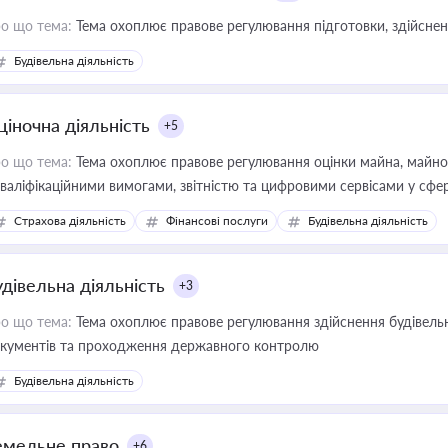
о що тема:
Тема охоплює правове регулювання підготовки, здійсненн
Будівельна діяльність
ціночна діяльність
+5
о що тема:
Тема охоплює правове регулювання оцінки майна, майнови
кваліфікаційними вимогами, звітністю та цифровими сервісами у сфер
дійних змін у цій сфері корисне для власника бізнесу, керівника, юр
Страхова діяльність
Фінансові послуги
Будівельна діяльність
иватизації, оренди державного майна, корпоративних угод і перевірки
удівельна діяльність
+3
о що тема:
Тема охоплює правове регулювання здійснення будівельн
кументів та проходження державного контролю
Будівельна діяльність
емельне право
+6