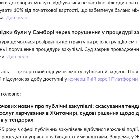
ни в договорах можуть відбуватися не частіше ніж один раз н
вати 10% від початкової вартості, що забезпечує баланс між 
ка.
Джерело
лідки були у Самборі через порушення у процедурі за
ура домоглася розірвання контракту на реконструкцію см
нь і порушення процедури закупівлі. Суд закрив провадженн
ми.
Джерело
тань — це короткий підсумок змісту публікацій за день. По
 підсумок за добу доступні у
комерційній версії Платформи
 головне:
чових новин про публічні закупівлі: скасування тенд
послуг харчування в Житомирі, судові рішення щодо д
в у тендерах
25 року в сфері публічних закупівель відбулися важливі под
процедур та управління бюджетними коштами. Зокрема, у Жи