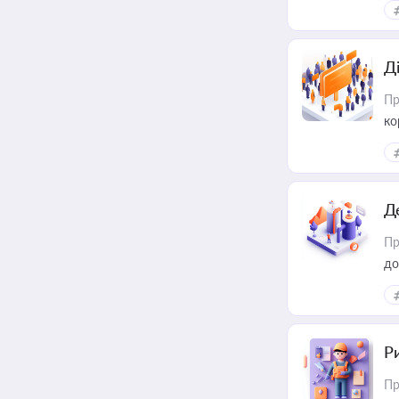
Д
Пр
ко
та
Д
Пр
до
ст
Р
Пр