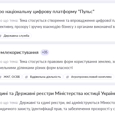
ро національну цифрову платформу "Пульс"
о що тема:
Тема стосується створення та впровадження цифрової пл
ективну, прозору і зручну взаємодію бізнесу з органами виконавчої 
Державна служба
емлекористування
+35
о що тема:
Тема стосується правових форм користування землею, зо
мельними ділянками різних форм власності
ЖКГ, ОСББ
Будівельна діяльність
Агропромисловий комплекс
дині та Державні реєстри Міністерства юстиції Україн
о що тема:
Державні та єдині реєстри, які адмініструються Мінюсто
идичного захисту, ідентифікації прав, та забезпечення прозорості у с