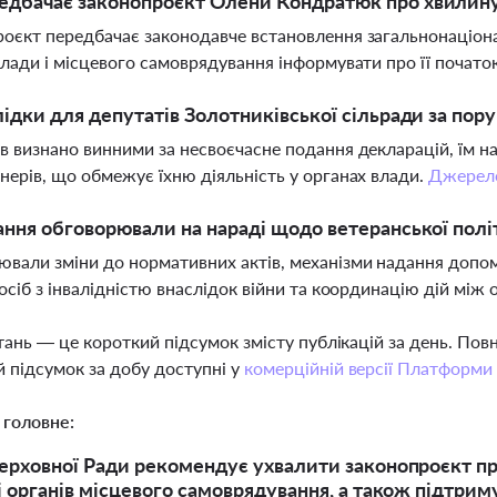
едбачає законопроєкт Олени Кондратюк про хвилин
оєкт передбачає законодавче встановлення загальнонаціона
влади і місцевого самоврядування інформувати про її почато
лідки для депутатів Золотниківської сільради за по
в визнано винними за несвоєчасне подання декларацій, їм на
нерів, що обмежує їхню діяльність у органах влади.
Джерел
ання обговорювали на нараді щодо ветеранської полі
вали зміни до нормативних актів, механізми надання допо
 осіб з інвалідністю внаслідок війни та координацію дій мі
тань — це короткий підсумок змісту публікацій за день. По
 підсумок за добу доступні у
комерційній версії Платформи
 головне:
ерховної Ради рекомендує ухвалити законопроєкт про
і органів місцевого самоврядування, а також підтрим