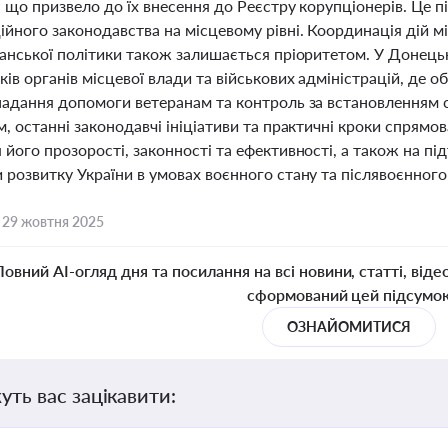
, що призвело до їх внесення до Реєстру корупціонерів. Це
ійного законодавства на місцевому рівні. Координація дій 
анської політики також залишається пріоритетом. У Донецьк
ів органів місцевої влади та військових адміністрацій, де 
адання допомоги ветеранам та контроль за встановленням ста
, останні законодавчі ініціативи та практичні кроки спрямо
його прозорості, законності та ефективності, а також на пі
розвитку України в умовах воєнного стану та післявоєнного
,
29 жовтня 2025
Повний AI-огляд дня та посилання на всі новини, статті, віде
сформований цей підсумо
ОЗНАЙОМИТИСЯ
уть вас зацікавити: