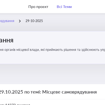
Про проєкт
Всі Теми
рядування
29-10-2025
ання
ня органів місцевої влади, які приймають рішення та здійснюють управ
29.10.2025 по темі: Місцеве самоврядування
но:
14373 джерел