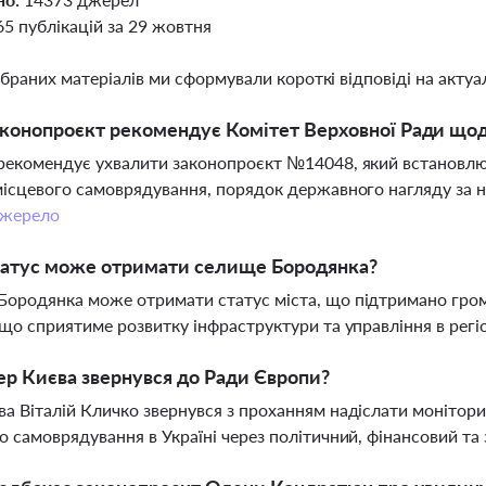
65 публікацій за 29 жовтня
ібраних матеріалів ми сформували короткі відповіді на актуал
конопроєкт рекомендує Комітет Верховної Ради щод
рекомендує ухвалити законопроєкт №14048, який встановлює
місцевого самоврядування, порядок державного нагляду за н
жерело
татус може отримати селище Бородянка?
ородянка може отримати статус міста, що підтримано гро
 що сприятиме розвитку інфраструктури та управління в регі
р Києва звернувся до Ради Європи?
а Віталій Кличко звернувся з проханням надіслати монітори
о самоврядування в Україні через політичний, фінансовий та