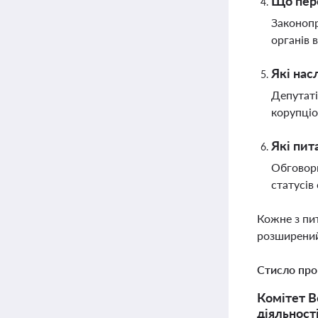
Що пер
Законопр
органів 
Які нас
Депутаті
корупціо
Які пит
Обговорю
статусів
Кожне з пи
розширений
Стисло про
Комітет В
діяльност