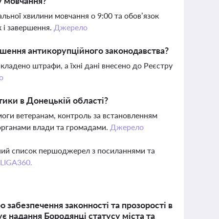
у мовчання?
льної хвилини мовчання о 9:00 та обов’язок
к і завершення.
Джерело
рушення антикорупційного законодавства?
кладено штрафи, а їхні дані внесено до Реєстру
о
тики в Донецькій області?
моги ветеранам, контроль за встановленням
ж органами влади та громадами.
Джерело
вний список першоджерел з посиланнями та
 LIGA360.
 забезпечення законності та прозорості в
ує надання Бородянці статусу міста та