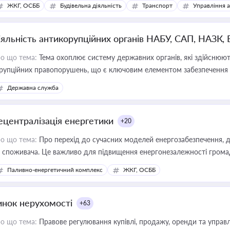
ЖКГ, ОСББ
Будівельна діяльність
Транспорт
Управління 
іяльність антикорупційних органів НАБУ, САП, НАЗК,
о що тема:
Тема охоплює систему державних органів, які здійснюють
рупційних правопорушень, що є ключовим елементом забезпечення п
 бізнесі
Державна служба
ецентралізація енергетики
+20
о що тема:
Про перехід до сучасних моделей енергозабезпечення, д
 споживача. Це важливо для підвищення енергонезалежності громад,
имулювання розвитку відновлюваних джерел
Паливно-енергетичний комплекс
ЖКГ, ОСББ
инок нерухомості
+63
о що тема:
Правове регулювання купівлі, продажу, оренди та управл