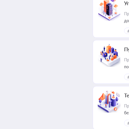
У
Пр
до
П
Пр
по
Т
Пр
бе