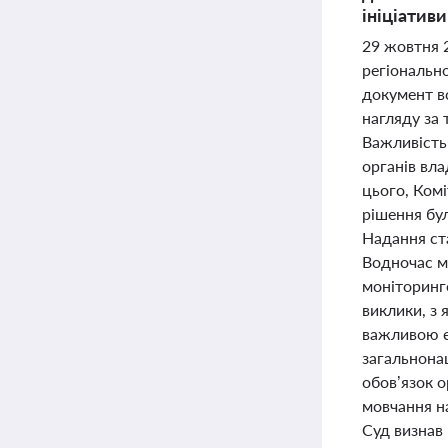
ініціатив
29 жовтня 2
регіональн
документ в
нагляду за 
Важливість 
органів вла
цього, Ком
рішення бу
Надання ст
Водночас м
моніторинго
виклики, з 
важливою є
загальнонац
обов’язок 
мовчання на
Суд визнав 