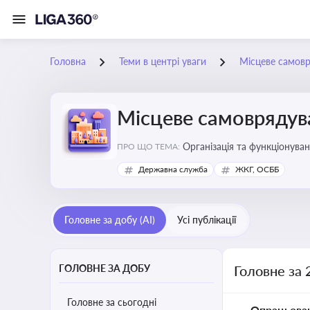
Головна
Теми в центрі уваги
Місцеве самов
Місцеве самоврядув
Організація та функціонуван
ПРО ЩО ТЕМА:
сіл, селищ)
Державна служба
ЖКГ, ОСББ
Головне за добу (AI)
Усі публікації
ГОЛОВНЕ ЗА ДОБУ
Головне за 
Головне за сьогодні
Опрацьова