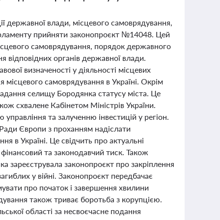
ції державної влади, місцевого самоврядування,
парламенту прийняти законопроєкт №14048. Цей
місцевого самоврядування, порядок державного
ня відповідних органів державної влади.
вової визначеності у діяльності місцевих
я місцевого самоврядування в Україні. Окрім
надання селищу Бородянка статусу міста. Це
ож схвалене Кабінетом Міністрів України.
управління та залученню інвестицій у регіон.
 Ради Європи з проханням надіслати
ня в Україні. Це свідчить про актуальні
, фінансовий та законодавчий тиск. Також
яка зареєструвала законопроєкт про закріплення
загиблих у війні. Законопроєкт передбачає
мувати про початок і завершення хвилини
ядування також триває боротьба з корупцією.
льської області за несвоєчасне подання