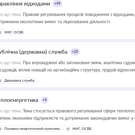
правління відходами
+49
о що тема:
Правове регулювання процесів поводження з відходами, 
тримання екологічних вимог та ліцензування діяльності
ЖКГ, ОСББ
ублічна (державна) служба
+20
о що тема:
Про впроваджені або заплановані зміни, аналітика судо
садовців, вплив новацій на організаційну структуру, трудові віднос
Державна служба
еплоенергетика
+4
о що тема:
Тема стосується правового регулювання сфери теплопост
зпеки, економіки підприємств та дотримання законодавчих вимог у
Паливно-енергетичний комплекс
ЖКГ, ОСББ