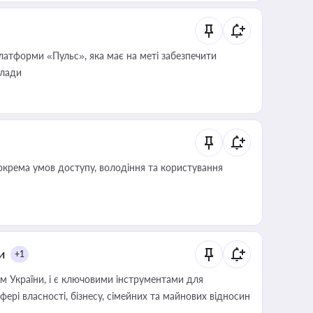
атформи «Пульс», яка має на меті забезпечити
влади
крема умов доступу, володіння та користування
и
+1
м України, і є ключовими інструментами для
фері власності, бізнесу, сімейних та майнових відносин