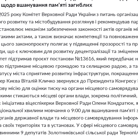
и щодо вшанування пам'яті загиблих
025 року Комітет Верховної Ради України з питань організа
ого розвитку та містобудування розглянув і рекомендував 
становлює механізм забезпечення законності актів органів 
такими актами, а також визначає компетенції та повноважен
цього законопроєкту полягає у підвищенні прозорості та пра
ди, що є ключовим для розвитку децентралізації та зміцненн
ітет підтримав проєкт постанови №13616, який передбачає 
ло підтримане місцевою громадою та селищною радою, а так
атусу міста сприятиме розвитку інфраструктури, покращенню 
ер Києва Віталій Кличко звернувся до Президента Конгресу
ву місію для оцінки тиску на органи місцевого самоврядуван
якими стикаються місцеві органи влади, зокрема політичний
 ініціатива віцеспікерки Верховної Ради Олени Кондратюк, 
іональної хвилини мовчання о 9:00 для вшанування пам'яті 
органів державної влади та місцевого самоврядування інфор
 своїх територіях та в установах. У сфері місцевого самовр
винними 9 депутатів Золотниківської сільської ради Тернопі