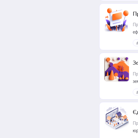
П
Пр
еф
З
Пр
зе
Є
Пр
юр