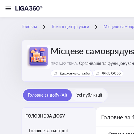
Головна
Теми в центрі уваги
Місцеве самов
Місцеве самоврядув
Організація та функціонуван
ПРО ЩО ТЕМА:
сіл, селищ)
Державна служба
ЖКГ, ОСББ
Головне за добу (AI)
Усі публікації
ГОЛОВНЕ ЗА ДОБУ
Головне за 
Головне за сьогодні
Опрацьова