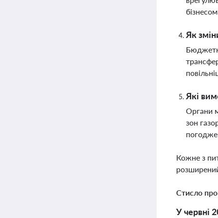
бізнесом
Як змін
Бюджетна
трансфер
повільні
Які вим
Органи 
зон газо
погоджен
Кожне з пи
розширений
Стисло про
У червні 