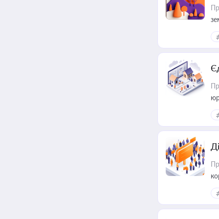
Пр
зе
Є
Пр
юр
Д
Пр
ко
та