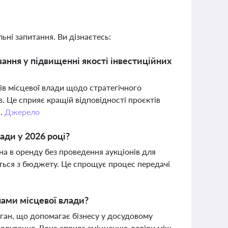
ьні запитання. Ви дізнаєтесь:
ання у підвищенні якості інвестиційних
ів місцевої влади щодо стратегічного
в. Це сприяє кращій відповідності проєктів
я.
Джерело
ади у 2026 році?
а в оренду без проведення аукціонів для
ться з бюджету. Це спрощує процес передачі
нами місцевої влади?
ган, що допомагає бізнесу у досудовому
врядування. Вона сприяє зміцненню довіри між