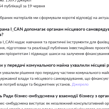
54 публікації за 19 червня
ібраних матеріалів ми сформували короткі відповіді на актуал
рама I_CAN допомагає органам місцевого самоврядув
в?
 I_CAN надає навчання та практичні інструменти для фахівц
ня, підготовки та реалізації публічних інвестиційних проєкті
м пріоритетам і підвищує шанси на залучення фінансуванн
ни у передачі комунального майна ухвалили місцеві р
 ухвалили рішення про передачу частини комунального майн
державної влади та місцевого самоврядування, що фінансую
я потреб влади та бюджетних установ.
Джерело
ь Ради бізнес-омбудсмена у взаємодії бізнесу з орга
нес-омбудсмена виступає як незалежний консультативний ор
анні спорів з органами влади, у тому числі місцевого само