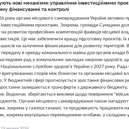
ють нові механізми управління інвестиційними проє
у фінансуванні та контролі
026 року органи місцевого самоврядування України активно 
 інвестиційними проєктами. Зокрема, громади Сумщини дол
на розвиток професійних компетенцій фахівців місцевої вла
інвестицій. Це має забезпечити кращу підготовку проєктів, ї
 шансів на залучення фінансування для розвитку територій.
передачу в оренду комунального майна для органів влади б
наглядових рад у комунальних закладах охорони здоров'я, 
з Національною службою здоров’я України з 2027 року. Рад
 врегулюванню спорів між бізнесом та органами місцевої вл
. У бюджетній сфері прогнозується зростання фінансових р
ростання залишаються трансферти з державного бюджету, 
ня. Водночас зберігаються виклики щодо повернення "війсь
юджетів. Органи місцевого самоврядування також нагадують
еки, зокрема у газопостачанні, та продовжують працювати н
и, зокрема внутрішньо переміщеними особами, у складних у
,
19 червня 2026