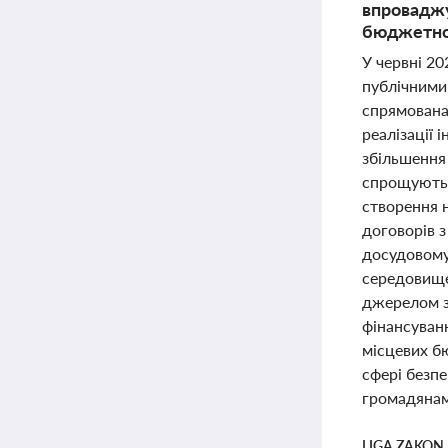
впроваджу
бюджетном
У червні 2
публічними
спрямована 
реалізації 
збільшення
спрощують 
створення 
договорів 
досудовому
середовище
джерелом з
фінансуван
місцевих б
сфері безп
громадянам
LIGA ZAKON