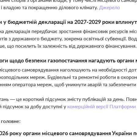
 і владою та покращенню ділового клімату.
Джерело
и у бюджетній декларації на 2027-2029 роки вплинут
 декларація передбачає зростання фінансових ресурсів міс
тів з державного бюджету, зокрема освітньої субвенції. Во
ше, що посилить їх залежність від державного фінансування
оги щодо безпеки газопостачання нагадують органи 
місцевого самоврядування наголошують на необхідності д
розподільних мереж. Будівельні та ремонтні роботи в охор
ням оператора мереж, щоб уникнути аварій та забезпечити
тань — це короткий підсумок змісту публікацій за день. По
 підсумок за добу доступні у
комерційній версії Платформи
 головне:
2026 року органи місцевого самоврядування України