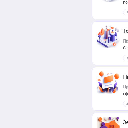
по
Т
Пр
бе
П
Пр
еф
З