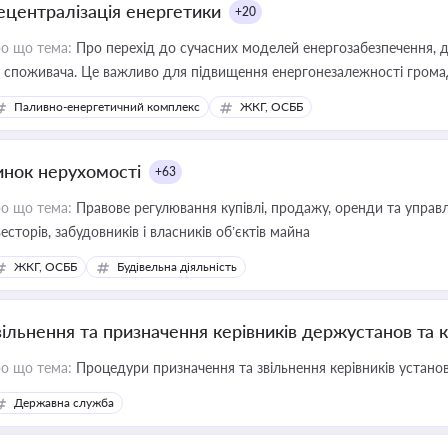
ецентралізація енергетики
+20
о що тема:
Про перехід до сучасних моделей енергозабезпечення, д
 споживача. Це важливо для підвищення енергонезалежності громад,
имулювання розвитку відновлюваних джерел
Паливно-енергетичний комплекс
ЖКГ, ОСББ
инок нерухомості
+63
о що тема:
Правове регулювання купівлі, продажу, оренди та управл
весторів, забудовників і власників об’єктів майна
ЖКГ, ОСББ
Будівельна діяльність
вільнення та призначення керівників держустанов та 
о що тема:
Процедури призначення та звільнення керівників устано
Державна служба