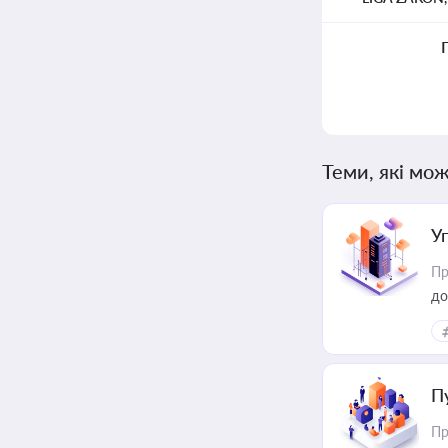
Теми, які мож
У
Пр
до
П
Пр