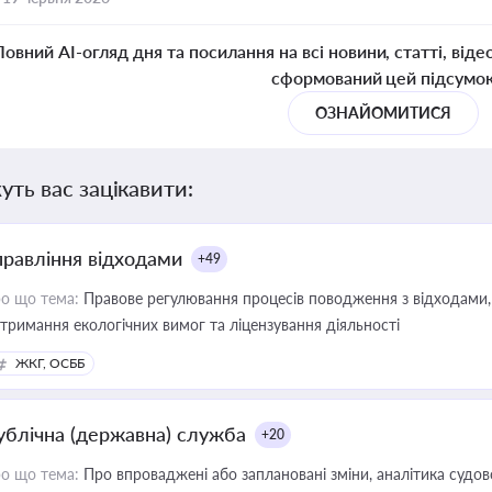
Повний AI-огляд дня та посилання на всі новини, статті, віде
сформований цей підсумо
ОЗНАЙОМИТИСЯ
уть вас зацікавити:
правління відходами
+49
о що тема:
Правове регулювання процесів поводження з відходами, 
тримання екологічних вимог та ліцензування діяльності
ЖКГ, ОСББ
ублічна (державна) служба
+20
о що тема:
Про впроваджені або заплановані зміни, аналітика судо