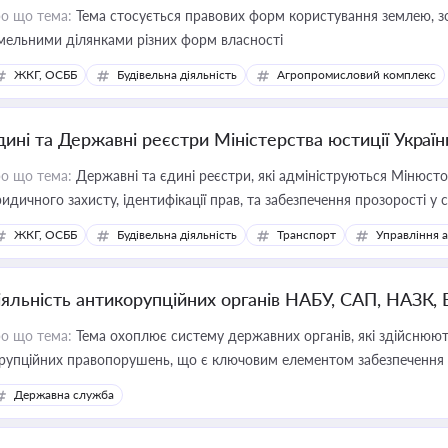
о що тема:
Тема стосується правових форм користування землею, зо
мельними ділянками різних форм власності
ЖКГ, ОСББ
Будівельна діяльність
Агропромисловий комплекс
дині та Державні реєстри Міністерства юстиції Україн
о що тема:
Державні та єдині реєстри, які адмініструються Мінюсто
идичного захисту, ідентифікації прав, та забезпечення прозорості у с
ЖКГ, ОСББ
Будівельна діяльність
Транспорт
Управління 
іяльність антикорупційних органів НАБУ, САП, НАЗК,
о що тема:
Тема охоплює систему державних органів, які здійснюють
рупційних правопорушень, що є ключовим елементом забезпечення п
 бізнесі
Державна служба