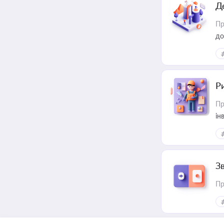
Д
Пр
до
ст
Р
Пр
ін
З
Пр