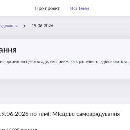
Про проєкт
Всі Теми
рядування
19-06-2026
ання
ня органів місцевої влади, які приймають рішення та здійснюють управ
19.06.2026 по темі: Місцеве самоврядування
но:
15695 джерел