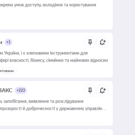
крема умов доступу, володіння та користування
и
+1
м України, і є ключовими інструментами для
фері власності, бізнесу, сімейних та майнових відносин
активами
 ВАКС
+223
 запобігання, виявлення та розслідування
розорості й доброчесності у державному управлінні