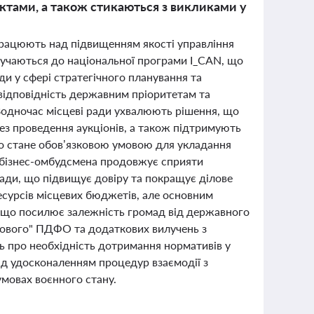
ктами, а також стикаються з викликами у
працюють над підвищенням якості управління
учаються до національної програми I_CAN, що
ди у сфері стратегічного планування та
х відповідність державним пріоритетам та
 Водночас місцеві ради ухвалюють рішення, що
ез проведення аукціонів, а також підтримують
що стане обов’язковою умовою для укладання
а бізнес-омбудсмена продовжує сприяти
ади, що підвищує довіру та покращує ділове
есурсів місцевих бюджетів, але основним
що посилює залежність громад від державного
кового" ПДФО та додаткових вилучень з
 про необхідність дотримання нормативів у
ад удосконаленням процедур взаємодії з
мовах воєнного стану.