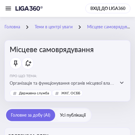
ВХІД ДО LIGA360
Головна
Теми в центрі уваги
Місцеве самоврядування
Місцеве самоврядування
ПРО ЩО ТЕМА:
Організація та функціонування органів місцевої влади,
які приймають рішення та здійснюють управлінські
Державна служба
ЖКГ, ОСББ
функції на рівні місцевих громад (міст, сіл, селищ)
Головне за добу (AI)
Усі публікації