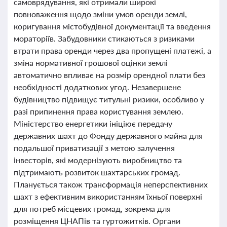
самоврядування, які отримали широкі
повноваження щодо зміни умов оренди землі,
коригування містобудівної документації та введення
мораторіїв. Забудовники стикаються з ризиками
втрати права оренди через два пропущені платежі, а
зміна нормативної грошової оцінки землі
автоматично впливає на розмір орендної плати без
необхідності додаткових угод. Незавершене
будівництво підвищує титульні ризики, особливо у
разі припинення права користування землею.
Міністерство енергетики ініціює передачу
державних шахт до Фонду державного майна для
подальшої приватизації з метою залучення
інвесторів, які модернізують виробництво та
підтримають розвиток шахтарських громад.
Планується також трансформація неперспективних
шахт з ефективним використанням їхньої поверхні
для потреб місцевих громад, зокрема для
розміщення ЦНАПів та гуртожитків. Органи