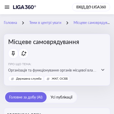
ВХІД ДО LIGA360
Головна
Теми в центрі уваги
Місцеве самоврядування
Місцеве самоврядування
ПРО ЩО ТЕМА:
Організація та функціонування органів місцевої влади,
які приймають рішення та здійснюють управлінські
Державна служба
ЖКГ, ОСББ
функції на рівні місцевих громад (міст, сіл, селищ)
Головне за добу (AI)
Усі публікації