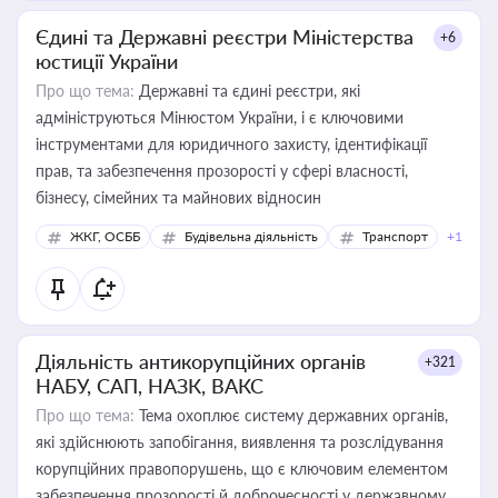
Єдині та Державні реєстри Міністерства
+6
юстиції України
Про що тема:
Державні та єдині реєстри, які
адмініструються Мінюстом України, і є ключовими
інструментами для юридичного захисту, ідентифікації
прав, та забезпечення прозорості у сфері власності,
бізнесу, сімейних та майнових відносин
ЖКГ, ОСББ
Будівельна діяльність
Транспорт
+1
Діяльність антикорупційних органів
+321
НАБУ, САП, НАЗК, ВАКС
Про що тема:
Тема охоплює систему державних органів,
які здійснюють запобігання, виявлення та розслідування
корупційних правопорушень, що є ключовим елементом
забезпечення прозорості й доброчесності у державному